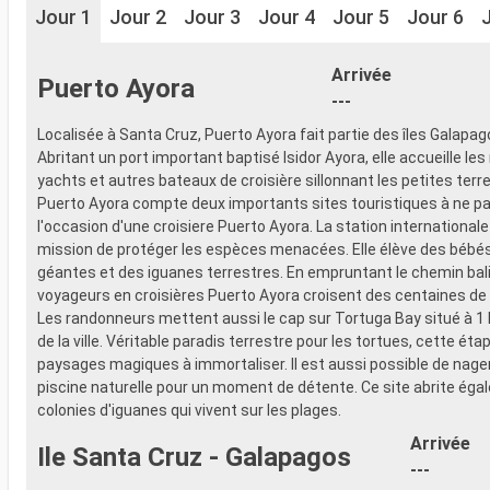
Jour 1
Jour 2
Jour 3
Jour 4
Jour 5
Jour 6
Arrivée
Puerto Ayora
---
Localisée à Santa Cruz, Puerto Ayora fait partie des îles Galapag
Abritant un port important baptisé Isidor Ayora, elle accueille l
yachts et autres bateaux de croisière sillonnant les petites terres
Puerto Ayora compte deux importants sites touristiques à ne p
l'occasion d'une croisiere Puerto Ayora. La station international
mission de protéger les espèces menacées. Elle élève des bébé
géantes et des iguanes terrestres. En empruntant le chemin bali
voyageurs en croisières Puerto Ayora croisent des centaines d
Les randonneurs mettent aussi le cap sur Tortuga Bay situé à 1
de la ville. Véritable paradis terrestre pour les tortues, cette éta
paysages magiques à immortaliser. Il est aussi possible de nager
piscine naturelle pour un moment de détente. Ce site abrite ég
colonies d'iguanes qui vivent sur les plages.
Arrivée
Ile Santa Cruz - Galapagos
---