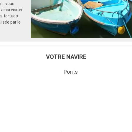
n : vous
insi visiter
es tortues
isée par le
VOTRE NAVIRE
Ponts