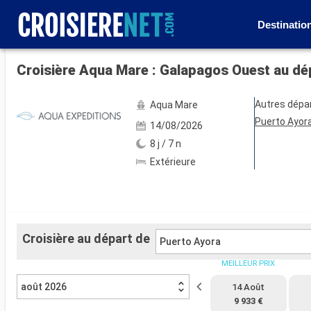
Destinatio
Voir les 38 autres photos
Croisière Aqua Mare : Galapagos Ouest au dé
Autres dépa
Aqua Mare
Puerto Ayor
14/08/2026
8 j / 7 n
Extérieure
Croisière au départ de
Puerto Ayora
MEILLEUR PRIX
août 2026
14 Août
9 933 €