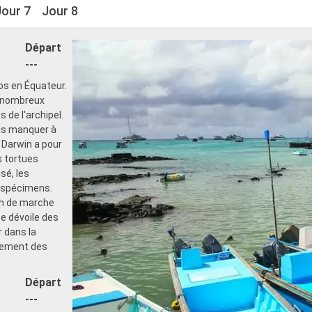
Jour 7
Jour 8
Départ
---
os en Équateur.
es nombreux
 de l'archipel.
as manquer à
e Darwin a pour
s tortues
sé, les
e spécimens.
 h de marche
pe dévoile des
 dans la
alement des
Départ
---