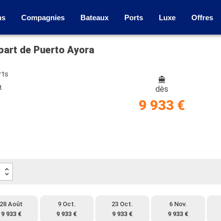
ns
Compagnies
Bateaux
Ports
Luxe
Offres
part de Puerto Ayora
rts
a
dès
9 933 €
28 Août
9 Oct.
23 Oct.
6 Nov.
9 933 €
9 933 €
9 933 €
9 933 €