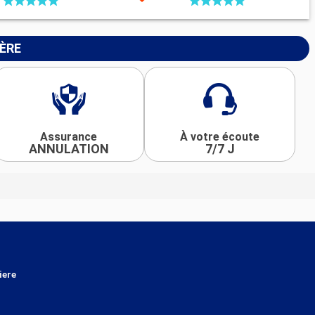
IÈRE
Assurance
À votre écoute
ANNULATION
7/7 J
iere