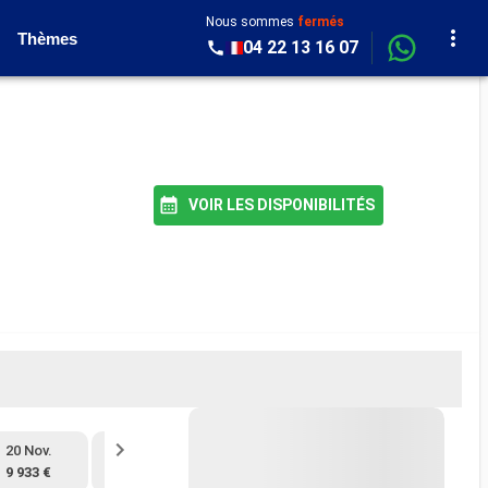
Nous sommes
fermés
Thèmes
04 22 13 16 07
VOIR LES DISPONIBILITÉS
20 Nov.
4 Déc.
18 Déc.
1 Janv.
9 933 €
9 933 €
10 956 €
11 455 €