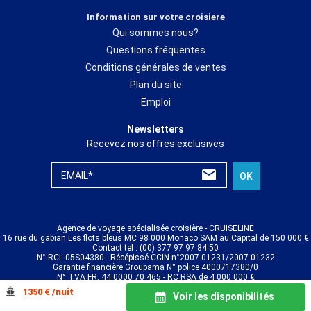
Information sur votre croisiere
Qui sommes nous?
Questions fréquentes
Conditions générales de ventes
Plan du site
Emploi
Newsletters
Recevez nos offres exclusives
EMAIL*
OK
Agence de voyage spécialisée croisière - CRUISELINE
16 rue du gabian Les flots bleus MC 98 000 Monaco SAM au Capital de 150 000 €
Contact tel : (00) 377 97 97 84 50
N° RCI: 05S04380 - Récépissé CCIN n°2007-01231/2007-01232
Garantie financière Groupama N° police 4000717380/0
N° TVA FR. 44 0000 70 465 - RC RSA de 4 000 000 €
© CRUISELINE 2026 - all rights reserved
1350 € /nuit
Voir les disponibilités