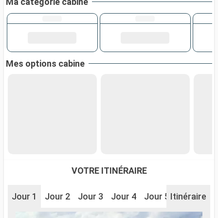
Ma catégorie cabine
Mes options cabine
VOTRE ITINÉRAIRE
Jour 1
Jour 2
Jour 3
Jour 4
Jour 5
Itinéraire
Jour 6
J