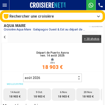
Rechercher une croisière
AQUA MARE
Croisière Aqua Mare : Galapagos Ouest & Est au départ de Puerto Ayora
+ 38 photos
Nos destinations
Mois de départ
Départ de Puerto Ayora
ven. 14 août 2026
dès
Ports
Compagnies
18 903 €
Rechercher
août 2026
MEILLEUR PRIX
14 Août
9 Oct.
6 Nov.
20 Nov.
18 903 €
18 903 €
18 903 €
18 903 €