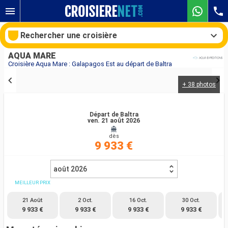
Rechercher une croisière
AQUA MARE
Croisière Aqua Mare : Galapagos Est au départ de Baltra
+ 38 photos
Nos destinations
Mois de départ
Départ de Baltra
ven. 21 août 2026
dès
Ports
Compagnies
9 933 €
Rechercher
août 2026
MEILLEUR PRIX
21 Août
2 Oct.
16 Oct.
30 Oct.
9 933 €
9 933 €
9 933 €
9 933 €