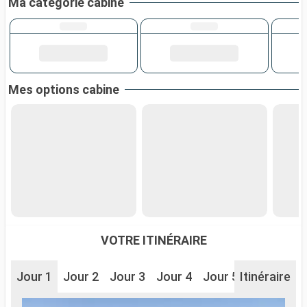
Ma catégorie cabine
Mes options cabine
VOTRE ITINÉRAIRE
Jour 1
Jour 2
Jour 3
Jour 4
Jour 5
Itinéraire
Jour 6
J