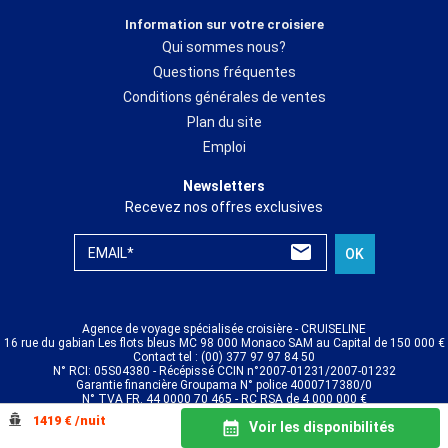
Information sur votre croisiere
Qui sommes nous?
Questions fréquentes
Conditions générales de ventes
Plan du site
Emploi
Newsletters
Recevez nos offres exclusives
EMAIL*
OK
Agence de voyage spécialisée croisière - CRUISELINE
16 rue du gabian Les flots bleus MC 98 000 Monaco SAM au Capital de 150 000 €
Contact tel : (00) 377 97 97 84 50
N° RCI: 05S04380 - Récépissé CCIN n°2007-01231/2007-01232
Garantie financière Groupama N° police 4000717380/0
N° TVA FR. 44 0000 70 465 - RC RSA de 4 000 000 €
© CRUISELINE 2026 - all rights reserved
1419 € /nuit
Voir les disponibilités