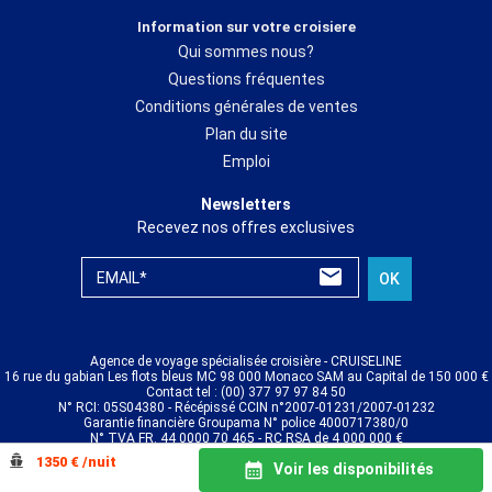
Information sur votre croisiere
Qui sommes nous?
Questions fréquentes
Conditions générales de ventes
Plan du site
Emploi
Newsletters
Recevez nos offres exclusives
EMAIL*
OK
Agence de voyage spécialisée croisière - CRUISELINE
16 rue du gabian Les flots bleus MC 98 000 Monaco SAM au Capital de 150 000 €
Contact tel : (00) 377 97 97 84 50
N° RCI: 05S04380 - Récépissé CCIN n°2007-01231/2007-01232
Garantie financière Groupama N° police 4000717380/0
N° TVA FR. 44 0000 70 465 - RC RSA de 4 000 000 €
© CRUISELINE 2026 - all rights reserved
1350 € /nuit
Voir les disponibilités