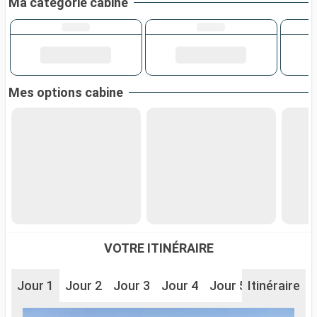
Ma catégorie cabine
Mes options cabine
VOTRE ITINÉRAIRE
Jour 1
Jour 2
Jour 3
Jour 4
Jour 5
Itinéraire
Jour 6
J