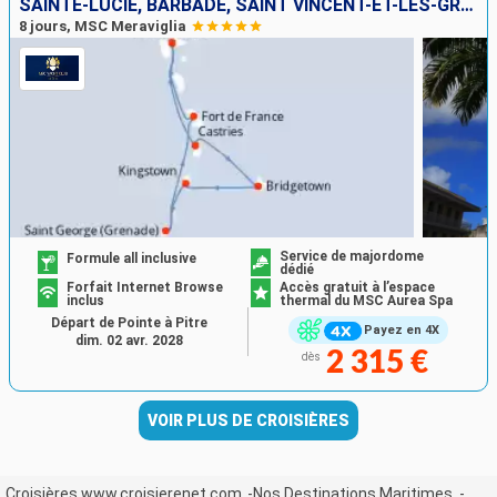
SAINTE-LUCIE, BARBADE, SAINT VINCENT-ET-LES-GRENADINES, GRENADE, MARTINIQUE, GUADELOUPE
8 jours, MSC Meraviglia
Service de majordome
Formule all inclusive
dédié
Forfait Internet Browse
Accès gratuit à l’espace
inclus
thermal du MSC Aurea Spa
Départ de Pointe à Pitre
Payez en 4X
dim. 02 avr. 2028
2 315 €
dès
VOIR PLUS DE CROISIÈRES
Croisières www.croisierenet.com
Nos Destinations Maritimes