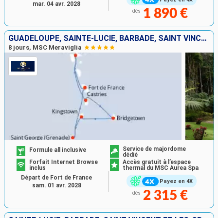
mar. 04 avr. 2028
1 890 €
dès
GUADELOUPE, SAINTE-LUCIE, BARBADE, SAINT VINCENT-ET-LES-GRENADINES, GRENADE, MARTINIQUE
8 jours, MSC Meraviglia
Service de majordome
Formule all inclusive
dédié
Forfait Internet Browse
Accès gratuit à l’espace
inclus
thermal du MSC Aurea Spa
Départ de Fort de France
Payez en 4X
sam. 01 avr. 2028
2 315 €
dès