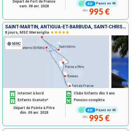
Départ de Fort de France
Payez en 4X
sam. 08 avr. 2028
995 €
dès
SAINT-MARTIN, ANTIGUA-ET-BARBUDA, SAINT-CHRISTOPHE-ET-NIÉVÈS, DOMINIQUE, MARTINIQUE, GUADELOUPE
8 jours, MSC Meraviglia
Internet à bord
Clubs Enfants dès 3 ans
Enfants Gratuits*
Pension complète
Départ de Pointe à Pitre
Payez en 4X
dim. 09 avr. 2028
995 €
dès