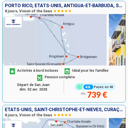
PORTO RICO, ÉTATS-UNIS, ANTIGUA-ET-BARBUDA, SAINT VINCENT-ET-LES-GRENADINES, GRENADE, BARBADE
8 jours, Vision of the Seas
Activités à bord incluses
Idéal pour les familles
Pension complète
Départ de San Juan
Payez en 4X
dim. 02 avr. 2028
739 €
dès
ÉTATS-UNIS, SAINT-CHRISTOPHE-ET-NIÉVÈS, CURAÇAO, ARUBA, PORTO RICO
8 jours, Vision of the Seas