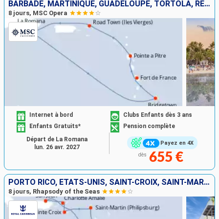
BARBADE, MARTINIQUE, GUADELOUPE, TORTOLA, RÉPUBLIQUE DOMINICAINE
8 jours, MSC Opera
Internet à bord
Clubs Enfants dès 3 ans
Enfants Gratuits*
Pension complète
Départ de La Romana
Payez en 4X
lun. 26 avr. 2027
655 €
dès
PORTO RICO, ÉTATS-UNIS, SAINT-CROIX, SAINT-MARTIN, SAINTE-LUCIE, BARBADE
8 jours, Rhapsody of the Seas