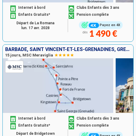
Internet à bord
Clubs Enfants dès 3 ans
Enfants Gratuits*
Pension complète
Départ de La Romana
Payez en 4X
lun. 17 avr. 2028
1 490 €
dès
BARBADE, SAINT VINCENT-ET-LES-GRENADINES, GRENADE, GUADELOUPE, SAINT-MARTIN, ANTIGUA-ET-BARBUDA, SAINT-CHRISTOPHE-ET-NIÉVÈS, DOMINIQUE, MARTINIQUE, SAINTE-LUCIE
15 jours, MSC Meraviglia
Internet à bord
Clubs Enfants dès 3 ans
Enfants Gratuits*
Pension complète
Départ de Bridgetown
Payez en 4X