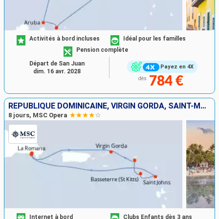
Activités à bord incluses
Idéal pour les familles
Pension complète
Départ de San Juan
Payez en 4X
dim. 16 avr. 2028
784 €
dès
RÉPUBLIQUE DOMINICAINE, VIRGIN GORDA, SAINT-MARTIN, SAINT-CHRISTOPHE-ET-NIÉVÈS, ANTIGUA-ET-BARBUDA
8 jours, MSC Opera
Internet à bord
Clubs Enfants dès 3 ans