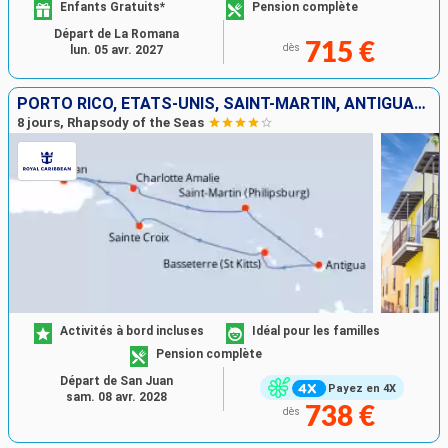
Enfants Gratuits*
Pension complète
Départ de La Romana
715 €
dès
lun. 05 avr. 2027
PORTO RICO, ÉTATS-UNIS, SAINT-MARTIN, ANTIGUA-ET-BARBUDA, SAINT-CHRISTOPHE-ET-NIÉVÈS, SAINT-CROIX
8 jours, Rhapsody of the Seas
Activités à bord incluses
Idéal pour les familles
Pension complète
Départ de San Juan
Payez en 4X
sam. 08 avr. 2028
738 €
dès