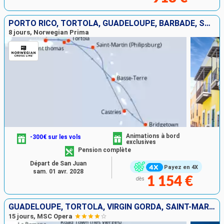
PORTO RICO, TORTOLA, GUADELOUPE, BARBADE, SAINTE-LUCIE, SAINT-MARTIN, SAINT-THOMAS
8 jours, Norwegian Prima
Animations à bord
-300€ sur les vols
exclusives
Pension complète
Départ de San Juan
Payez en 4X
sam. 01 avr. 2028
1 154 €
dès
GUADELOUPE, TORTOLA, VIRGIN GORDA, SAINT-MARTIN, MARTINIQUE, ANTIGUA-ET-BARBUDA, RÉPUBLIQUE DOMINICAINE, BARBADE
15 jours, MSC Opera