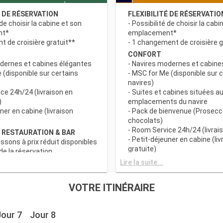
É DE RÉSERVATION
FLEXIBILITÉ DE RÉSERVATIO
 de choisir la cabine et son
- Possibilité de choisir la cabi
nt*
emplacement*
 de croisière gratuit**
- 1 changement de croisière g
CONFORT
odernes et cabines élégantes
- Navires modernes et cabine
 (disponible sur certains
- MSC for Me (disponible sur 
navires)
ce 24h/24 (livraison en
- Suites et cabines situées au
)
emplacements du navire
uner en cabine (livraison
- Pack de bienvenue (Prosecc
chocolats)
- Room Service 24h/24 (livrais
 RESTAURATION & BAR
- Petit-déjeuner en cabine (liv
issons à prix réduit disponibles
gratuite)
e la réservation
c grand choix de spécialités
AVANTAGES RESTAURATION 
Lire la suite...
- Forfaits boissons à prix rédu
s principaux avec plats
au moment de la réservation
VOTRE ITINÉRAIRE
 prise en compte des
- Buffet avec grand choix de 
iététiques
culinaires
a tranche horaire du dîner (sous
- Restaurants principaux avec
Jour 7
Jour 8
sponibilité)
gourmets et prise en compte