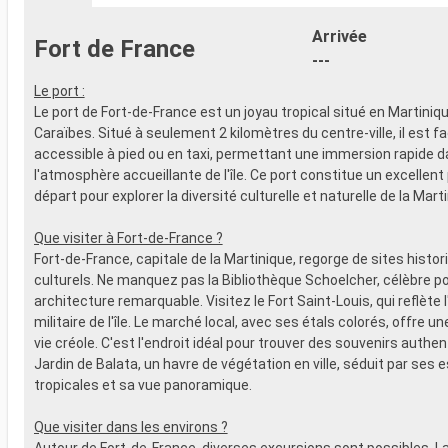
- 20% de réd
- Activités et divertissements pour
Restaurants
adultes, enfants et bébés
Arrivée
Fort de France
prépayé
- Activités récréatives pour enfants
---
SPORT ET 
SERVICES
- Programme
Le port :
- Personnel qualifié multilingue
Broadway
Le port de Fort-de-France est un joyau tropical situé en Martini
AUTRES PRIVILÈGES
- Espace pis
Caraïbes. Situé à seulement 2 kilomètres du centre-ville, il est f
- Points MSC Voyagers Club
- Equipement
accessible à pied ou en taxi, permettant une immersion rapide 
- Salle de s
l'atmosphère accueillante de l'île. Ce port constitue un excellent
panoramiqu
départ pour explorer la diversité culturelle et naturelle de la Mart
- Activités 
adultes, en
Que visiter à Fort-de-France ?
- Activités 
Fort-de-France, capitale de la Martinique, regorge de sites histor
SERVICES
culturels. Ne manquez pas la Bibliothèque Schoelcher, célèbre p
- Personnel 
architecture remarquable. Visitez le Fort Saint-Louis, qui reflète l
AUTRES PR
militaire de l'île. Le marché local, avec ses étals colorés, offre un
- Points MS
vie créole. C'est l'endroit idéal pour trouver des souvenirs authen
Jardin de Balata, un havre de végétation en ville, séduit par ses
tropicales et sa vue panoramique.
Que visiter dans les environs ?
Autour de Fort-de-France, diverses excursions sont possibles. 