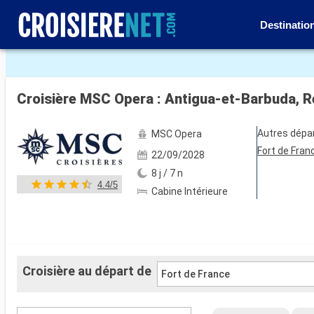
Destinatio
Voir les 77 autres photos
Croisière MSC Opera : Antigua-et-Barbuda, Ré
Autres dépa
MSC Opera
Fort de Fran
22/09/2028
8 j / 7 n
4.4/5
Cabine Intérieure
Croisière au départ de
Fort de France