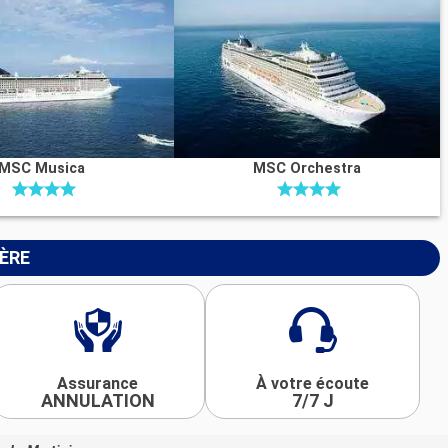
MSC Musica
MSC Orchestra
IÈRE
Assurance
À votre écoute
ANNULATION
7/7 J