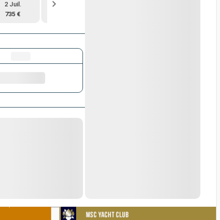
2 Juil.
16 Juil.
30 Juil.
13 Août
735 €
815 €
805 €
735 €