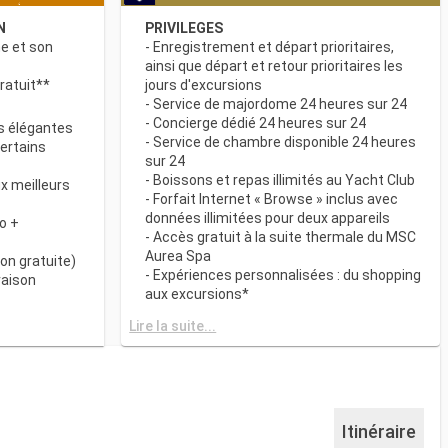
N
PRIVILEGES
ne et son
- Enregistrement et départ prioritaires,
ainsi que départ et retour prioritaires les
ratuit**
jours d'excursions
- Service de majordome 24 heures sur 24
- Concierge dédié 24 heures sur 24
s élégantes
- Service de chambre disponible 24 heures
certains
sur 24
- Boissons et repas illimités au Yacht Club
x meilleurs
- Forfait Internet « Browse » inclus avec
données illimitées pour deux appareils
o +
- Accès gratuit à la suite thermale du MSC
Aurea Spa
on gratuite)
- Expériences personnalisées : du shopping
raison
aux excursions*
- Equipements de relaxation dans chaque
& BAR
Lire la suite...
suite
it disponibles
- Autres attentions personnelles : service
d’assistance pour faire et défaire les
spécialités
valises, journal livré directement en cabine
sur demande*
 plats
- L’expérience la plus récompensée pour le
Itinéraire
 des
versement des points « MSC Voyagers