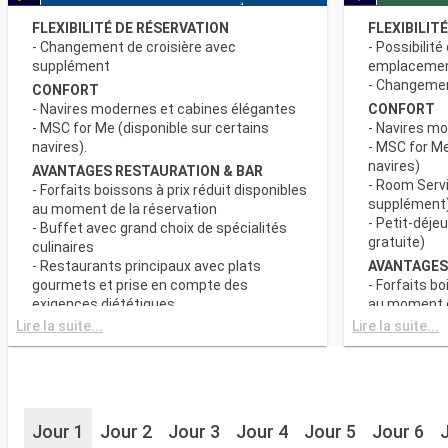
FLEXIBILITÉ DE RÉSERVATION
FLEXIBILIT
- Changement de croisière avec
- Possibilité
supplément
emplaceme
- Changement
CONFORT
- Navires modernes et cabines élégantes
CONFORT
- MSC for Me (disponible sur certains
- Navires m
navires).
- MSC for Me
navires)
AVANTAGES RESTAURATION & BAR
- Room Servi
- Forfaits boissons à prix réduit disponibles
supplément
au moment de la réservation
- Petit-déje
- Buffet avec grand choix de spécialités
gratuite)
culinaires
- Restaurants principaux avec plats
AVANTAGES
gourmets et prise en compte des
- Forfaits bo
exigences diététiques
au moment d
- Buffet ave
Lire la suite...
Lire la suite...
SPORT ET DIVERTISSEMENTS
culinaires
- Programme varié de spectacles de style
- Restaurant
Broadway
gourmets et
- Espace piscine
exigences d
- Equipements sportifs de plein-air
- Choix de l
- Salle de sport équipée avec vue
Jour 1
Jour 2
Jour 3
Jour 4
Jour 5
Jour 6
réserve de di
panoramique