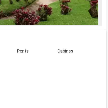
ait Spa
es soins Spa
e
prise en
Ponts
Cabines