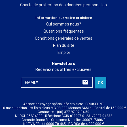
Charte de protection des données personnelles
Information sur votre croisiere
Qui sommes nous?
Questions fréquentes
Conditions générales de ventes
Plan du site
Emploi
Newsletters
Recevez nos offres exclusives
EMAIL*
OK
Agence de voyage spécialisée croisière - CRUISELINE
16 rue du gabian Les flots bleus MC 98 000 Monaco SAM au Capital de 150 000 €
Contact tel : (00) 377 97 97 84 50
N° RCI: 05S04380 - Récépissé CCIN n°2007-01231/2007-01232
Garantie financière Groupama N° police 4000717380/0
N° TVA FR. 44 0000 70 465 - RC RSA de 4 000 000 €