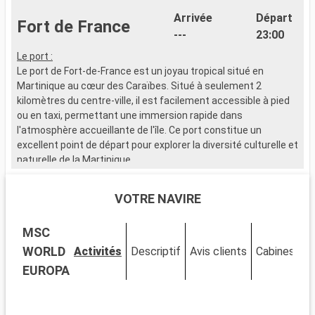
Arrivée
Départ
Fort de France
---
23:00
Le port :
L
Le port de Fort-de-France est un joyau tropical situé en
L
Martinique au cœur des Caraïbes. Situé à seulement 2
G
kilomètres du centre-ville, il est facilement accessible à pied
e
ou en taxi, permettant une immersion rapide dans
l'atmosphère accueillante de l'île. Ce port constitue un
Q
excellent point de départ pour explorer la diversité culturelle et
D
naturelle de la Martinique.
d
P
Que visiter à Fort-de-France ?
A
VOTRE NAVIRE
Fort-de-France, capitale de la Martinique, regorge de sites
historiques et culturels. Ne manquez pas la Bibliothèque
Q
MSC
Schoelcher, célèbre pour son architecture remarquable.
A
Visitez le Fort Saint-Louis, qui reflète l'histoire militaire de l'île.
:
WORLD
Activités
Descriptif
Avis clients
Cabines
Le marché local, avec ses étals colorés, offre une fenêtre sur
G
EUROPA
la vie créole. C'est l'endroit idéal pour trouver des souvenirs
authentiques. Le Jardin de Balata, un havre de végétation en
ville, séduit par ses espèces tropicales et sa vue