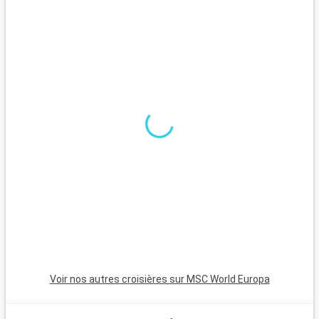
panoramique.
Que visiter dans les environs ?
Autour de Fort-de-France, diverses excursions sont possibles.
La Montagne Pelée, célèbre volcan de l'île, propose des
randonnées avec des vues imprenables. Saint-Pierre, ville
d'art et d'histoire, raconte l'histoire de l'éruption de la
Montagne Pelée. Pour une journée à la plage, les plages de
sable noir de la côte Caraïbe, comme Anse Turin, offrent un
lieu unique pour la détente et la baignade.
Voir nos autres croisières sur MSC World Europa