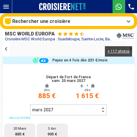
Rechercher une croisière
MSC WORLD EUROPA
Croisière MSC World Europa : Guadeloupe, Sainte-Lucie, Barbade, Grenade, Saint Vincent-et-les-Grenadines, Martinique au départ de Fort de France
+ 117 photos
Nos destinations
Payez en 4 fois dès
221 €
/mois
Mois de départ
Départ de Fort de France
sam. 20 mars 2027
Ports
Compagnies
+
dès
dès
885 €
1 615 €
Rechercher
mars 2027
MEILLEUR PRIX
20 Mars
3 Avr.
885 €
905 €