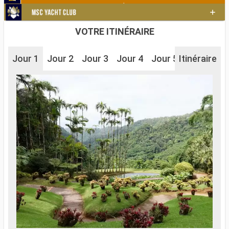
VOTRE ITINÉRAIRE
Jour 1
Jour 2
Jour 3
Jour 4
Jour 5
Itinéraire
Jour 6
J