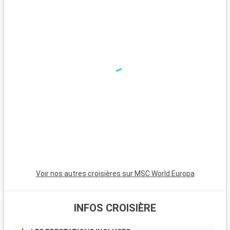
panoramique.
Que visiter dans les environs ?
Autour de Fort-de-France, diverses excursions sont possibles.
La Montagne Pelée, célèbre volcan de l'île, propose des
randonnées avec des vues imprenables. Saint-Pierre, ville
d'art et d'histoire, raconte l'histoire de l'éruption de la
Montagne Pelée. Pour une journée à la plage, les plages de
sable noir de la côte Caraïbe, comme Anse Turin, offrent un
lieu unique pour la détente et la baignade.
Voir nos autres croisières sur MSC World Europa
INFOS CROISIÈRE