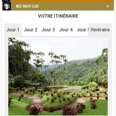
VOTRE ITINÉRAIRE
Jour 1
Jour 2
Jour 3
Jour 4
Jour 5
Itinéraire
Jour 6
J