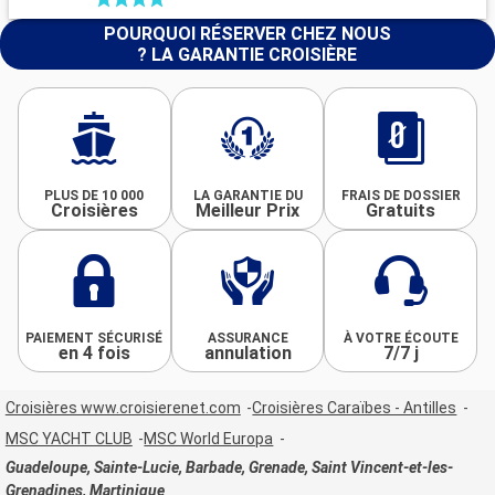
POURQUOI RÉSERVER CHEZ NOUS
? LA GARANTIE CROISIÈRE
PLUS DE 10 000
LA GARANTIE DU
FRAIS DE DOSSIER
Croisières
Meilleur Prix
Gratuits
PAIEMENT SÉCURISÉ
ASSURANCE
À VOTRE ÉCOUTE
en 4 fois
annulation
7/7 j
Croisières www.croisierenet.com
Croisières Caraïbes - Antilles
MSC YACHT CLUB
MSC World Europa
Guadeloupe, Sainte-Lucie, Barbade, Grenade, Saint Vincent-et-les-
Grenadines, Martinique