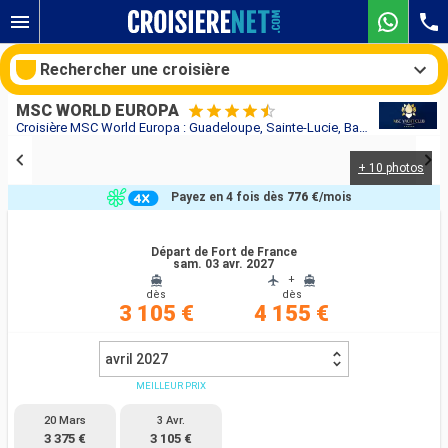
Rechercher une croisière
MSC WORLD EUROPA
Croisière MSC World Europa : Guadeloupe, Sainte-Lucie, Barbade, Grenade, Saint Vincent-et-les-Grenadines, Martinique au départ de Fort de France
+ 10 photos
Nos destinations
Payez en 4 fois dès
776 €
/mois
Mois de départ
Départ de Fort de France
sam. 03 avr. 2027
Ports
Compagnies
+
dès
dès
3 105 €
4 155 €
Rechercher
avril 2027
MEILLEUR PRIX
20 Mars
3 Avr.
3 375 €
3 105 €