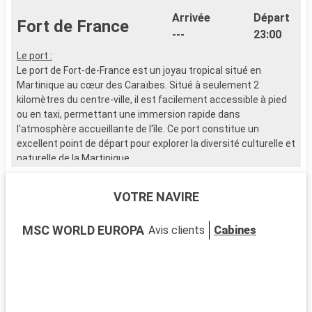
Arrivée
Départ
Fort de France
---
23:00
Le port :
L
Le port de Fort-de-France est un joyau tropical situé en
L
Martinique au cœur des Caraïbes. Situé à seulement 2
G
kilomètres du centre-ville, il est facilement accessible à pied
e
ou en taxi, permettant une immersion rapide dans
l'atmosphère accueillante de l'île. Ce port constitue un
Q
excellent point de départ pour explorer la diversité culturelle et
D
naturelle de la Martinique.
d
P
Que visiter à Fort-de-France ?
A
VOTRE NAVIRE
Fort-de-France, capitale de la Martinique, regorge de sites
historiques et culturels. Ne manquez pas la Bibliothèque
Q
MSC WORLD EUROPA
Avis clients
Cabines
Schoelcher, célèbre pour son architecture remarquable.
A
Visitez le Fort Saint-Louis, qui reflète l'histoire militaire de l'île.
:
Le marché local, avec ses étals colorés, offre une fenêtre sur
G
la vie créole. C'est l'endroit idéal pour trouver des souvenirs
authentiques. Le Jardin de Balata, un havre de végétation en
ville, séduit par ses espèces tropicales et sa vue