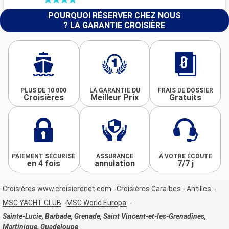
POURQUOI RÉSERVER CHEZ NOUS
? LA GARANTIE CROISIÈRE
PLUS DE 10 000
LA GARANTIE DU
FRAIS DE DOSSIER
Croisières
Meilleur Prix
Gratuits
PAIEMENT SÉCURISÉ
ASSURANCE
À VOTRE ÉCOUTE
en 4 fois
annulation
7/7 j
Croisières www.croisierenet.com
Croisières Caraïbes - Antilles
MSC YACHT CLUB
MSC World Europa
Sainte-Lucie, Barbade, Grenade, Saint Vincent-et-les-Grenadines,
Martinique, Guadeloupe