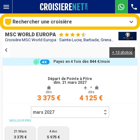
Rechercher une croisière
MSC WORLD EUROPA
Croisière MSC World Europa : Sainte-Lucie, Barbade, Grenade, Saint Vincent-et-les-Grenadines, Martinique, Guadeloupe au départ de Pointe à Pitre
+ 10 photos
Nos destinations
Payez en 4 fois dès
844 €
/mois
Mois de départ
Départ de Pointe à Pitre
dim. 21 mars 2027
Ports
Compagnies
+
dès
dès
3 375 €
4 125 €
Rechercher
mars 2027
MEILLEUR PRIX
21 Mars
4 Avr.
3 375 €
5 975 €