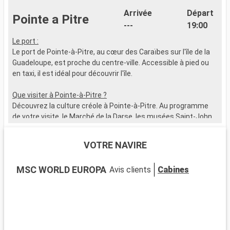
Arrivée
Départ
Pointe a Pitre
---
19:00
Le port :
C
Le port de Pointe-à-Pitre, au cœur des Caraïbes sur l'île de la
d
Guadeloupe, est proche du centre-ville. Accessible à pied ou
M
en taxi, il est idéal pour découvrir l'île.
S
v
Que visiter à Pointe-à-Pitre ?
C
Découvrez la culture créole à Pointe-à-Pitre. Au programme
T
de votre visite, le Marché de la Darse, les musées Saint-John
Perse et Schoelcher, la place de la Victoire, et le Mémorial
ACTe.
VOTRE NAVIRE
Que visiter dans les environs ?
MSC WORLD EUROPA
Avis clients
Cabines
Autour de Pointe-à-Pitre, les sites à explorer ne manquent pas
: les Chutes du Carbet, la plage de Gosier, le Parc National de la
Guadeloupe, les ruines du Fort Fleur d'Épée...