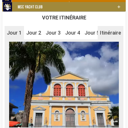
VOTRE ITINÉRAIRE
Jour 1
Jour 2
Jour 3
Jour 4
Jour 5
Itinéraire
Jour 6
J