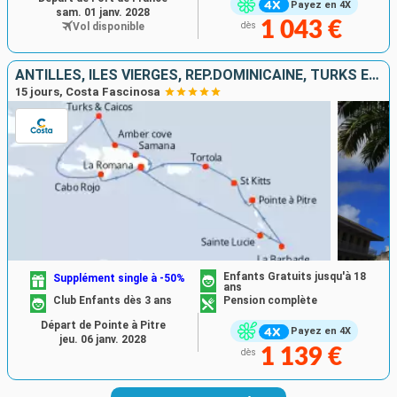
Payez en 4X
sam. 01 janv. 2028
1 043 €
Vol disponible
dès
ANTILLES, ILES VIERGES, RÉP.DOMINICAINE, TURKS ET CAICOS
15 jours, Costa Fascinosa
Enfants Gratuits jusqu'à 18
Supplément single à -50%
ans
Club Enfants dès 3 ans
Pension complète
Départ de Pointe à Pitre
Payez en 4X
jeu. 06 janv. 2028
1 139 €
dès