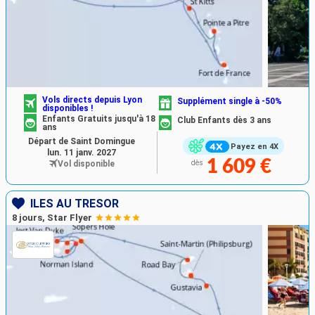
Vols directs depuis Lyon
Supplément single à -50%
disponibles !
Enfants Gratuits jusqu'à 18
Club Enfants dès 3 ans
ans
Départ de Saint Domingue
Payez en 4X
lun. 11 janv. 2027
1 609 €
Vol disponible
dès
ÎLES AU TRÉSOR
8 jours, Star Flyer