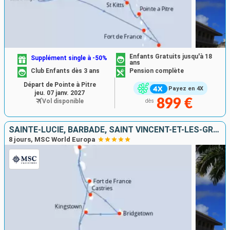
Enfants Gratuits jusqu'à 18
Supplément single à -50%
ans
Club Enfants dès 3 ans
Pension complète
Départ de Pointe à Pitre
Payez en 4X
jeu. 07 janv. 2027
899 €
Vol disponible
dès
SAINTE-LUCIE, BARBADE, SAINT VINCENT-ET-LES-GRENADINES, GRENADE, MARTINIQUE, GUADELOUPE
8 jours, MSC World Europa