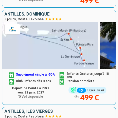
499 €
ANTILLES, DOMINIQUE
8 jours, Costa Favolosa
Enfants Gratuits jusqu'à 18
Supplément single à -50%
ans
Club Enfants dès 3 ans
Pension complète
Départ de Pointe à Pitre
Payez en 4X
ven. 22 janv. 2027
499 €
Vol disponible
dès
ANTILLES, ILES VIERGES
8 jours, Costa Favolosa