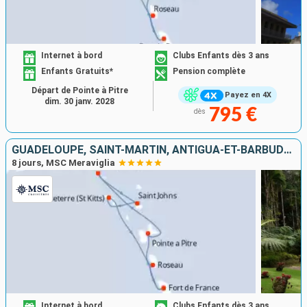
Internet à bord
Clubs Enfants dès 3 ans
Enfants Gratuits*
Pension complète
Départ de Pointe à Pitre
Payez en 4X
dim. 30 janv. 2028
795 €
dès
GUADELOUPE, SAINT-MARTIN, ANTIGUA-ET-BARBUDA, SAINT-CHRISTOPHE-ET-NIÉVÈS, DOMINIQUE, MARTINIQUE
8 jours, MSC Meraviglia
Internet à bord
Clubs Enfants dès 3 ans