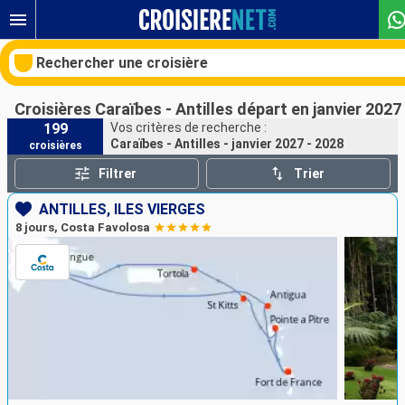
Rechercher une croisière
Croisières Caraïbes - Antilles départ en janvier 2027
199
Vos critères de recherche :
Caraïbes - Antilles - janvier 2027 - 2028
croisières
Nos destinations
Filtrer
Trier
Mois de départ
ANTILLES, ILES VIERGES
8 jours, Costa Favolosa
Ports
Compagnies
Rechercher