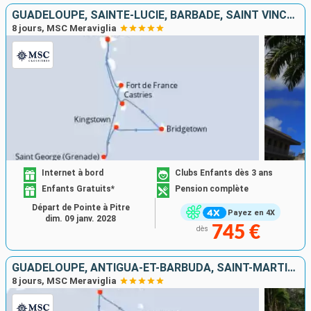
GUADELOUPE, SAINTE-LUCIE, BARBADE, SAINT VINCENT-ET-LES-GRENADINES, GRENADE, MARTINIQUE
8 jours, MSC Meraviglia
Internet à bord
Clubs Enfants dès 3 ans
Enfants Gratuits*
Pension complète
Départ de Pointe à Pitre
Payez en 4X
dim. 09 janv. 2028
745 €
dès
GUADELOUPE, ANTIGUA-ET-BARBUDA, SAINT-MARTIN, SAINT-CHRISTOPHE-ET-NIÉVÈS, DOMINIQUE, MARTINIQUE
8 jours, MSC Meraviglia