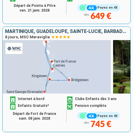
Départ de Pointe à Pitre
Payez en 4X
ven. 21 janv. 2028
649 €
dès
MARTINIQUE, GUADELOUPE, SAINTE-LUCIE, BARBADE, SAINT VINCENT-ET-LES-GRENADINES, GRENADE
8 jours, MSC Meraviglia
Internet à bord
Clubs Enfants dès 3 ans
Enfants Gratuits*
Pension complète
Départ de Fort de France
Payez en 4X
sam. 08 janv. 2028
745 €
dès