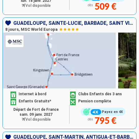
lun. 18 janv. 2027
509 €
Vol disponible
dès
GUADELOUPE, SAINTE-LUCIE, BARBADE, SAINT VINCENT-ET-LES-GRENADINES, GRENADE, MARTINIQUE
8 jours, MSC World Europa
Internet à bord
Clubs Enfants dès 3 ans
Enfants Gratuits*
Pension complète
Départ de Fort de France
Payez en 4X
sam. 09 janv. 2027
795 €
Vol disponible
dès
GUADELOUPE, SAINT-MARTIN, ANTIGUA-ET-BARBUDA, SAINT-CHRISTOPHE-ET-NIÉVÈS, DOMINIQUE, MARTINIQUE