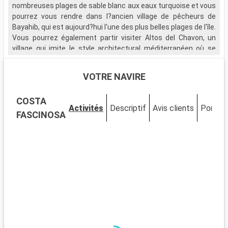
nombreuses plages de sable blanc aux eaux turquoise et vous
pourrez vous rendre dans l?ancien village de pêcheurs de
Bayahib, qui est aujourd?hui l'une des plus belles plages de l'île.
Vous pourrez également partir visiter Altos del Chavon, un
village qui imite le style architectural méditerranéen où se
trouve un magnifique amphithéâtre de style romain et une vue
saisissante sur l'île.
VOTRE NAVIRE
Si votre escale vous le permet, rendez-vous sur l'île
COSTA
paradisiaque de Saona, qui vous plongera dans un décor de
Activités
Descriptif
Avis clients
Ponts
mangroves et vous émerveillera par la richesse de la faune
FASCINOSA
marine qui fait de l'île, un repère privilégié pour les plongeurs.