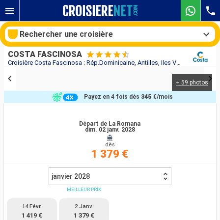
Rechercher une croisière
COSTA FASCINOSA
Croisière Costa Fascinosa : Rép.Dominicaine, Antilles, Iles Vierges, Turks et Caicos au départ de La Romana
+ 59 photos
Nos destinations
Payez en 4 fois dès
345 €
/mois
Mois de départ
Départ de La Romana
dim. 02 janv. 2028
Ports
Compagnies
dès
1 379 €
Rechercher
janvier 2028
MEILLEUR PRIX
14 Févr.
2 Janv.
1 419 €
1 379 €