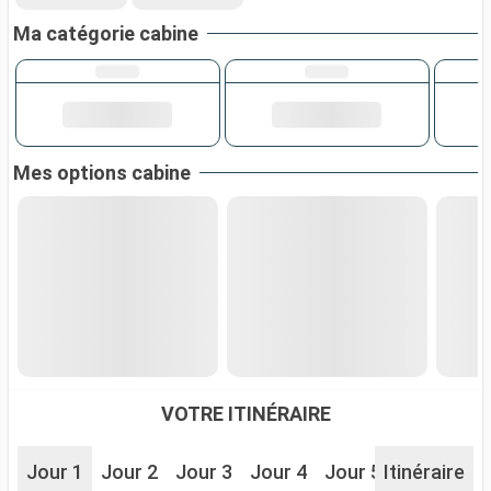
Ma catégorie cabine
Mes options cabine
VOTRE ITINÉRAIRE
Jour 1
Jour 2
Jour 3
Jour 4
Jour 5
Itinéraire
Jour 6
J