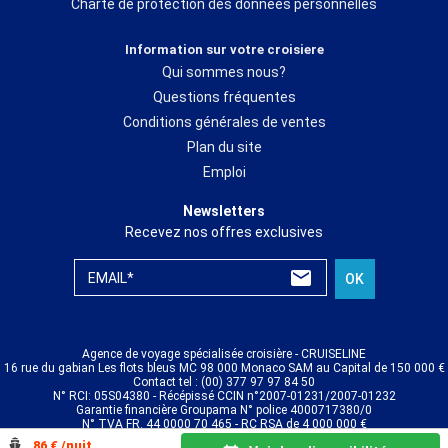
Charte de protection des données personnelles
Information sur votre croisiere
Qui sommes nous?
Questions fréquentes
Conditions générales de ventes
Plan du site
Emploi
Newsletters
Recevez nos offres exclusives
EMAIL*
OK
Agence de voyage spécialisée croisière - CRUISELINE
16 rue du gabian Les flots bleus MC 98 000 Monaco SAM au Capital de 150 000 €
Contact tel : (00) 377 97 97 84 50
N° RCI: 05S04380 - Récépissé CCIN n°2007-01231/2007-01232
Garantie financière Groupama N° police 4000717380/0
N° TVA FR. 44 0000 70 465 - RC RSA de 4 000 000 €
© CRUISELINE 2026 - all rights reserved
86 € /nuit