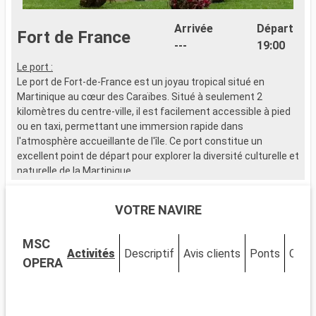
Arrivée
Départ
Fort de France
---
19:00
Le port :
L
Le port de Fort-de-France est un joyau tropical situé en
l
Martinique au cœur des Caraïbes. Situé à seulement 2
p
kilomètres du centre-ville, il est facilement accessible à pied
l
ou en taxi, permettant une immersion rapide dans
v
l'atmosphère accueillante de l'île. Ce port constitue un
n
excellent point de départ pour explorer la diversité culturelle et
S
naturelle de la Martinique.
:
s
Que visiter à Fort-de-France ?
VOTRE NAVIRE
Fort-de-France, capitale de la Martinique, regorge de sites
historiques et culturels. Ne manquez pas la Bibliothèque
MSC
Schoelcher, célèbre pour son architecture remarquable.
Activités
Descriptif
Avis clients
Ponts
Cabi
Visitez le Fort Saint-Louis, qui reflète l'histoire militaire de l'île.
OPERA
Le marché local, avec ses étals colorés, offre une fenêtre sur
la vie créole. C'est l'endroit idéal pour trouver des souvenirs
authentiques. Le Jardin de Balata, un havre de végétation en