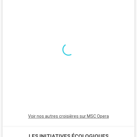
ville, séduit par ses espèces tropicales et sa vue
panoramique.
Que visiter dans les environs ?
Autour de Fort-de-France, diverses excursions sont possibles.
La Montagne Pelée, célèbre volcan de l'île, propose des
randonnées avec des vues imprenables. Saint-Pierre, ville
d'art et d'histoire, raconte l'histoire de l'éruption de la
Montagne Pelée. Pour une journée à la plage, les plages de
sable noir de la côte Caraïbe, comme Anse Turin, offrent un
lieu unique pour la détente et la baignade.
Voir nos autres croisières sur MSC Opera
LES INITIATIVES ÉCOLOGIQUES