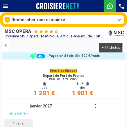
Rechercher une croisière
MSC OPERA
Croisière MSC Opera : Martinique, Antigua-et-Barbuda, Tortola, Virgin Gorda, Saint-Christophe-et-Niévès, Saint-Martin, République Dominicaine, Barbade au départ de Fort de France
+ 77 photos
Nos destinations
Payez en 4 fois dès
300 €
/mois
Mois de départ
Dernières Dispos !
Départ de Fort de France
Ports
Compagnies
ven. 01 janv. 2027
+
dès
dès
Rechercher
1 201 €
1 901 €
janvier 2027
MEILLEUR PRIX
1 Janv.