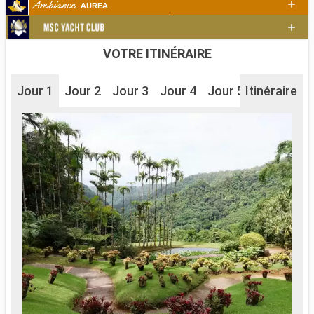
VOTRE ITINÉRAIRE
Jour 1
Jour 2
Jour 3
Jour 4
Jour 5
Itinéraire
Jour 6
J