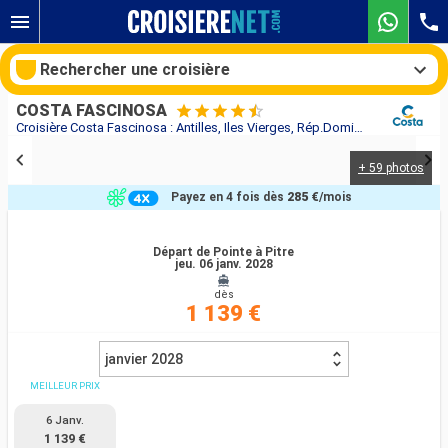
Rechercher une croisière
COSTA FASCINOSA
Croisière Costa Fascinosa : Antilles, Iles Vierges, Rép.Dominicaine, Turks et Caicos au départ de Pointe à Pitre
+ 59 photos
Nos destinations
Payez en 4 fois dès
285 €
/mois
Mois de départ
Départ de Pointe à Pitre
jeu. 06 janv. 2028
Ports
Compagnies
dès
1 139 €
Rechercher
janvier 2028
MEILLEUR PRIX
6 Janv.
1 139 €