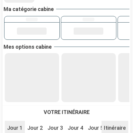
Ma catégorie cabine
Mes options cabine
VOTRE ITINÉRAIRE
Jour 1
Jour 2
Jour 3
Jour 4
Jour 5
Itinéraire
Jour 6
J