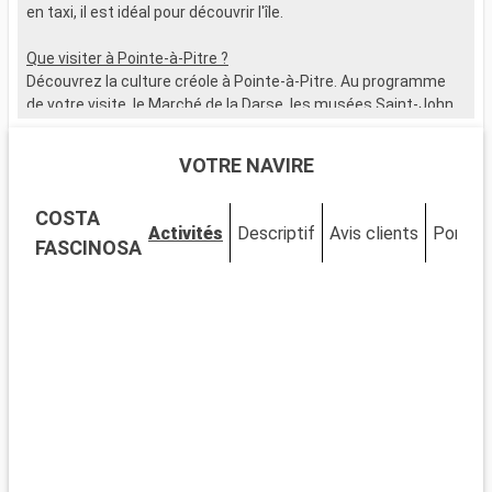
en taxi, il est idéal pour découvrir l'île.
B
l
Que visiter à Pointe-à-Pitre ?
c
Découvrez la culture créole à Pointe-à-Pitre. Au programme
a
de votre visite, le Marché de la Darse, les musées Saint-John
r
Perse et Schoelcher, la place de la Victoire, et le Mémorial
m
ACTe.
s
VOTRE NAVIRE
e
Que visiter dans les environs ?
t
COSTA
Autour de Pointe-à-Pitre, les sites à explorer ne manquent pas
f
Activités
Descriptif
Avis clients
Ponts
: les Chutes du Carbet, la plage de Gosier, le Parc National de la
d
FASCINOSA
Guadeloupe, les ruines du Fort Fleur d'Épée...
c
q
s