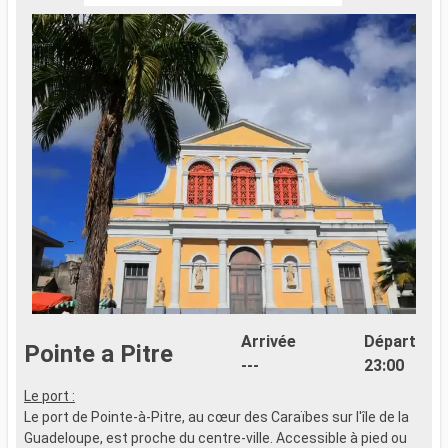
Arrivée
Départ
Pointe a Pitre
---
23:00
Le port :
F
Le port de Pointe-à-Pitre, au cœur des Caraïbes sur l'île de la
e
Guadeloupe, est proche du centre-ville. Accessible à pied ou
n