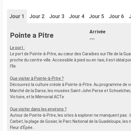
Jour 1
Jour 2
Jour 3
Jour 4
Jour 5
Jour 6
Arrivée
Pointe a Pitre
---
Le port :
Le port de Pointe-à-Pitre, au cœur des Caraïbes sur l'île de la Gu
proche du centre-ville. Accessible à pied ou en taxi, il est idéal p
l'île.
Que visiter à Pointe-à-Pitre ?
Découvrez la culture créole à Pointe-à-Pitre. Au programme de vot
Marché de la Darse, les musées Saint-John Perse et Schoelcher, 
Victoire, et le Mémorial ACTe.
Que visiter dans les environs ?
Autour de Pointe-à-Pitre, les sites à explorer ne manquent pas : 
Carbet, la plage de Gosier, le Parc National de la Guadeloupe, les 
Fleur d'Épée...