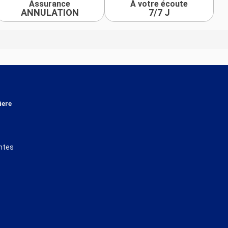
Assurance
À votre écoute
ANNULATION
7/7 J
iere
ntes