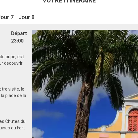
VOTRE ITINÉRAIRE
Jour 7
Jour 8
Départ
23:00
adeloupe, est
our découvrir
re visite, le
la place de la
les Chutes du
ruines du Fort