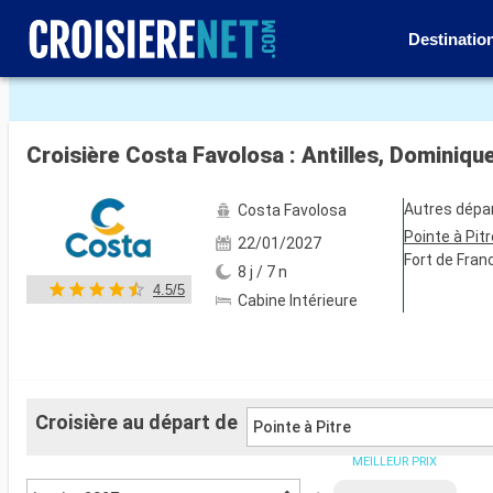
Destinatio
Voir les 36 autres photos
Croisière Costa Favolosa : Antilles, Dominique
Autres dépa
Costa Favolosa
Pointe à Pitr
22/01/2027
Fort de Fran
8 j / 7 n
4.5/5
Cabine Intérieure
Croisière au départ de
Pointe à Pitre
MEILLEUR PRIX