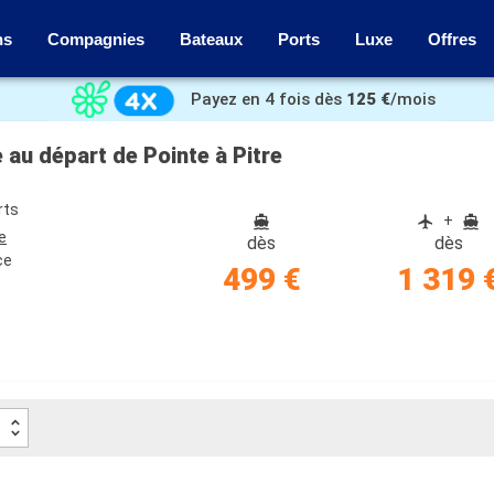
ns
Compagnies
Bateaux
Ports
Luxe
Offres
Payez en 4 fois dès
125 €
/mois
 au départ de Pointe à Pitre
rts
+
e
dès
dès
ce
499 €
1 319 