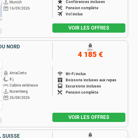
Conférences incluses
Munich
Pension complète
16/09/2026
Vol inclus
VOIR LES OFFRES
 DU NORD
dès
4 185 €
AmaCerto
Wi-Fi inclus
8 j
Boissons incluses aux repas
Cabine extérieure
Excursions incluses
Nuremberg
Pension complète
26/08/2026
VOIR LES OFFRES
 SUISSE