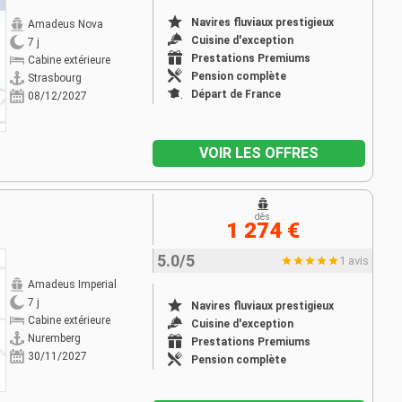
Navires fluviaux prestigieux
Amadeus Nova
Cuisine d'exception
7 j
Prestations Premiums
Cabine extérieure
Pension complète
Strasbourg
Départ de France
08/12/2027
VOIR LES OFFRES
dès
1 274 €
5.0/5
1 avis
Amadeus Imperial
7 j
Navires fluviaux prestigieux
Cabine extérieure
Cuisine d'exception
Nuremberg
Prestations Premiums
30/11/2027
Pension complète