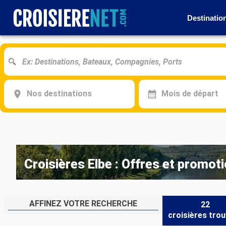
Destinatio
Nos destinations
Mois de départ
Croisières Elbe : Offres et promot
AFFINEZ VOTRE RECHERCHE
22
croisières
trou