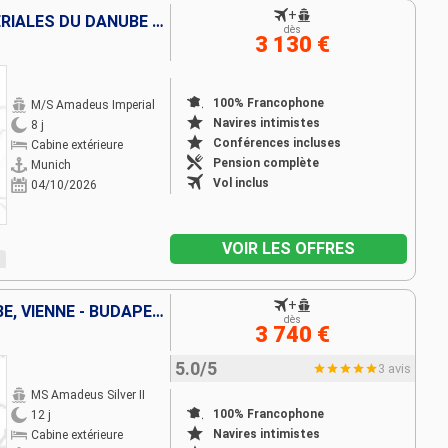
+
CROISIÈRE CAPITALES IMPÉRIALES DU DANUBE DE BUDAPEST À MUNICH
dès
3 130 €
100% Francophone
M/S Amadeus Imperial
Navires intimistes
8 j
Conférences incluses
Cabine extérieure
Pension complète
Munich
Vol inclus
04/10/2026
VOIR LES OFFRES
+
CROISIÈRE AU FIL DU DANUBE, VIENNE - BUDAPEST, LES PORTES DE FER
dès
3 740 €
5.0/5
3 avis
MS Amadeus Silver II
100% Francophone
12 j
Navires intimistes
Cabine extérieure