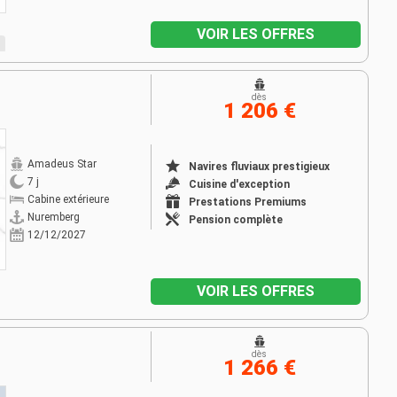
VOIR LES OFFRES
dès
1 206 €
Amadeus Star
Navires fluviaux prestigieux
7 j
Cuisine d'exception
Cabine extérieure
Prestations Premiums
Nuremberg
Pension complète
12/12/2027
VOIR LES OFFRES
dès
1 266 €