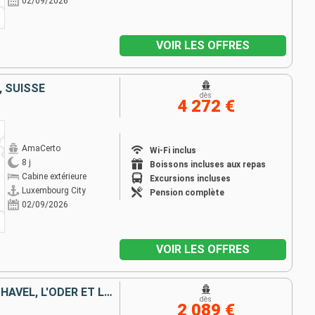
02/09/2026
VOIR LES OFFRES
 SUISSE
dès
4 272 €
AmaCerto
Wi-Fi inclus
8 j
Boissons incluses aux repas
Cabine extérieure
Excursions incluses
Luxembourg City
Pension complète
02/09/2026
VOIR LES OFFRES
DE COPENHAGUE À BERLIN : LA HAVEL, L'ODER ET LA MER BALTIQUE
dès
2 089 €