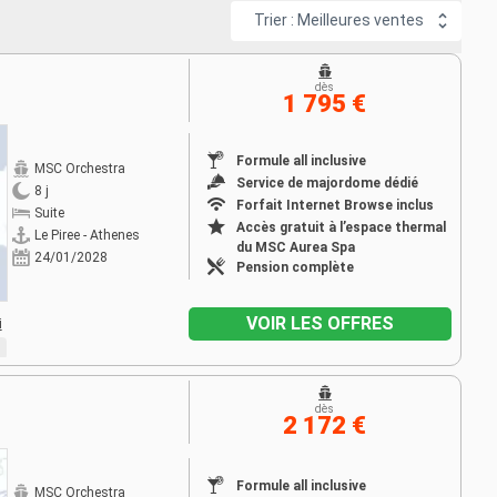
Trier : Meilleures ventes
dès
1 795 €
Formule all inclusive
MSC Orchestra
Service de majordome dédié
8 j
Forfait Internet Browse inclus
Suite
Accès gratuit à l’espace thermal
Le Piree - Athenes
du MSC Aurea Spa
24/01/2028
Pension complète
VOIR LES OFFRES
i
dès
2 172 €
Formule all inclusive
MSC Orchestra