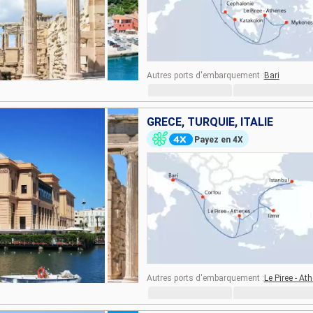
Autres ports d'embarquement :
Bari
GRÈCE, TURQUIE, ITALIE
Payez en 4X
Autres ports d'embarquement :
Le Piree - At