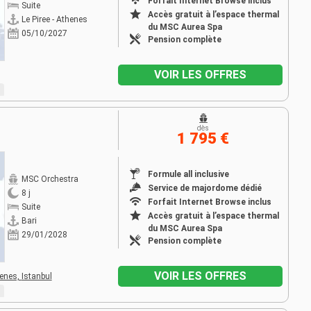
Forfait Internet Browse inclus
Suite
Accès gratuit à l’espace thermal
Le Piree - Athenes
du MSC Aurea Spa
05/10/2027
Pension complète
VOIR LES OFFRES
dès
1 795 €
Formule all inclusive
MSC Orchestra
Service de majordome dédié
8 j
Forfait Internet Browse inclus
Suite
Accès gratuit à l’espace thermal
Bari
du MSC Aurea Spa
29/01/2028
Pension complète
VOIR LES OFFRES
henes,
Istanbul