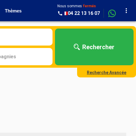
Nous sommes
fermés
Thèmes
04 22 13 16 07
Rechercher
agnies
Recherche Avancée