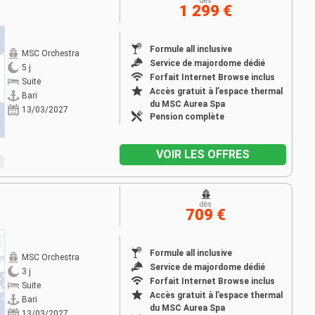
dès
1 299 €
Formule all inclusive
MSC Orchestra
Service de majordome dédié
5 j
Forfait Internet Browse inclus
Suite
Accès gratuit à l’espace thermal
Bari
du MSC Aurea Spa
13/03/2027
Pension complète
VOIR LES OFFRES
dès
709 €
Formule all inclusive
MSC Orchestra
Service de majordome dédié
3 j
Forfait Internet Browse inclus
Suite
Accès gratuit à l’espace thermal
Bari
du MSC Aurea Spa
13/03/2027