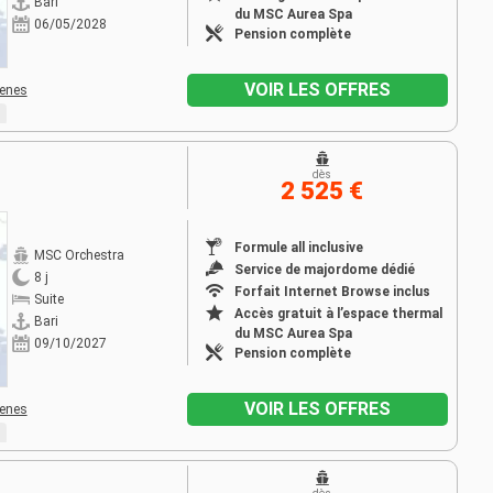
Bari
du MSC Aurea Spa
06/05/2028
Pension complète
VOIR LES OFFRES
henes
dès
2 525 €
Formule all inclusive
MSC Orchestra
Service de majordome dédié
8 j
Forfait Internet Browse inclus
Suite
Accès gratuit à l’espace thermal
Bari
du MSC Aurea Spa
09/10/2027
Pension complète
VOIR LES OFFRES
henes