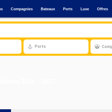
ns
Compagnies
Bateaux
Ports
Luxe
Offres
Ports
Comp
isières 2026 - 2027