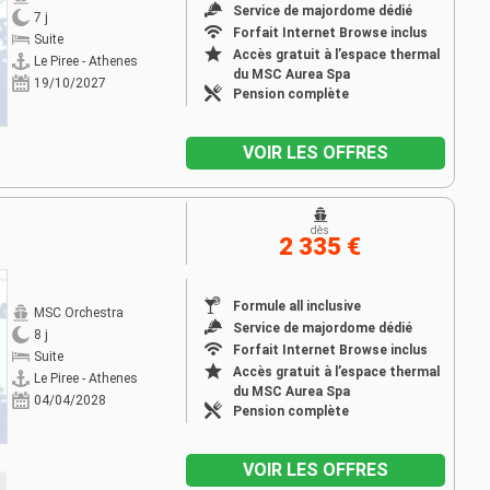
Service de majordome dédié
7 j
Forfait Internet Browse inclus
Suite
Accès gratuit à l’espace thermal
Le Piree - Athenes
du MSC Aurea Spa
19/10/2027
Pension complète
VOIR LES OFFRES
dès
2 335 €
Formule all inclusive
MSC Orchestra
Service de majordome dédié
8 j
Forfait Internet Browse inclus
Suite
Accès gratuit à l’espace thermal
Le Piree - Athenes
du MSC Aurea Spa
04/04/2028
Pension complète
VOIR LES OFFRES