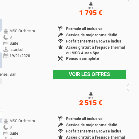
dès
1 795 €
Formule all inclusive
MSC Orchestra
Service de majordome dédié
8 j
Forfait Internet Browse inclus
Suite
Accès gratuit à l’espace thermal
Istanbul
du MSC Aurea Spa
19/01/2028
Pension complète
VOIR LES OFFRES
henes,
Bari
dès
2 515 €
Formule all inclusive
MSC Orchestra
Service de majordome dédié
8 j
Forfait Internet Browse inclus
Suite
Accès gratuit à l’espace thermal