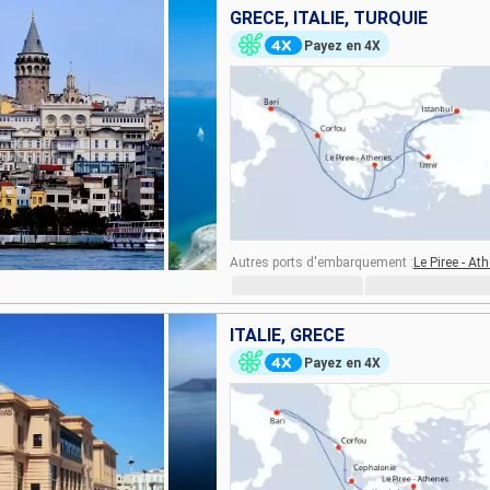
GRÈCE, ITALIE, TURQUIE
Payez en 4X
Autres ports d'embarquement :
Le Piree - At
ITALIE, GRÈCE
Payez en 4X