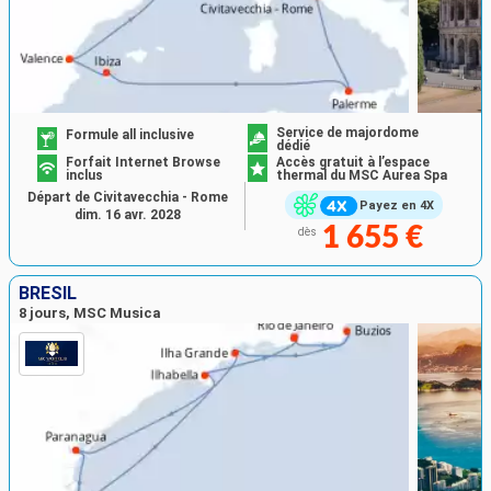
Service de majordome
Formule all inclusive
dédié
Forfait Internet Browse
Accès gratuit à l’espace
inclus
thermal du MSC Aurea Spa
Départ de Civitavecchia - Rome
Payez en 4X
dim. 16 avr. 2028
1 655 €
dès
BRÉSIL
8 jours, MSC Musica