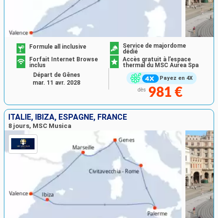
Service de majordome
Formule all inclusive
dédié
Forfait Internet Browse
Accès gratuit à l’espace
inclus
thermal du MSC Aurea Spa
Départ de Gênes
Payez en 4X
mar. 11 avr. 2028
981 €
dès
ITALIE, IBIZA, ESPAGNE, FRANCE
8 jours, MSC Musica