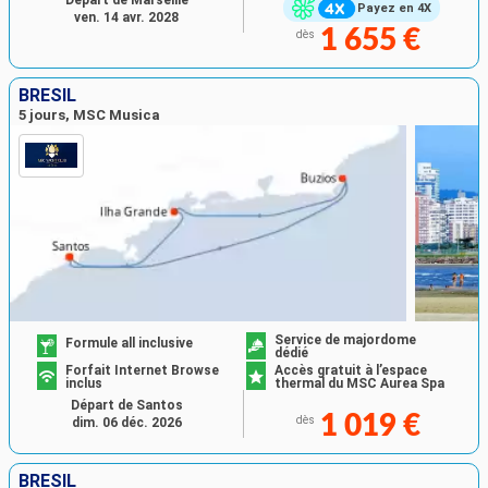
Départ de Marseille
Payez en 4X
ven. 14 avr. 2028
1 655 €
dès
BRÉSIL
5 jours, MSC Musica
Service de majordome
Formule all inclusive
dédié
Forfait Internet Browse
Accès gratuit à l’espace
inclus
thermal du MSC Aurea Spa
Départ de Santos
1 019 €
dès
dim. 06 déc. 2026
BRÉSIL