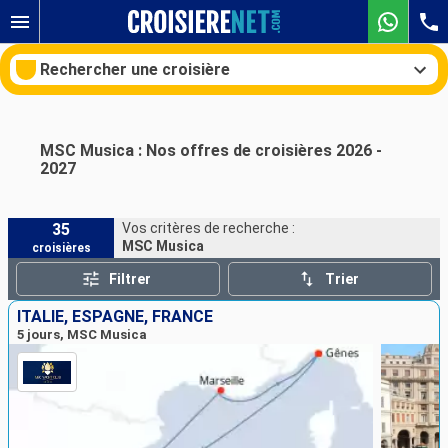
Rechercher une croisière
Voir les 3 autres photos
MSC Musica : Nos offres de croisières 2026 -
2027
Nos destinations
Mois de départ
35
Vos critères de recherche :
MSC Musica
croisières
Ports
Compagnies
Filtrer
Trier
ITALIE, ESPAGNE, FRANCE
Rechercher
5 jours, MSC Musica