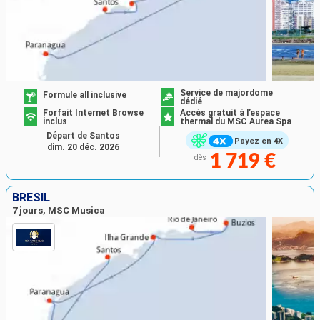
Service de majordome
Formule all inclusive
dédié
Forfait Internet Browse
Accès gratuit à l’espace
inclus
thermal du MSC Aurea Spa
Départ de Santos
Payez en 4X
dim. 20 déc. 2026
1 719 €
dès
BRÉSIL
7 jours, MSC Musica