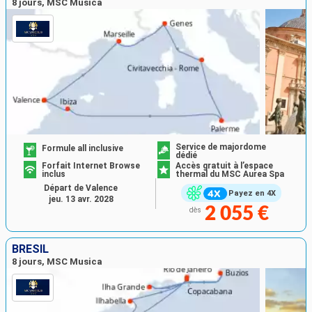
8 jours, MSC Musica
Service de majordome
Formule all inclusive
dédié
Forfait Internet Browse
Accès gratuit à l’espace
inclus
thermal du MSC Aurea Spa
Départ de Valence
Payez en 4X
jeu. 13 avr. 2028
2 055 €
dès
BRÉSIL
8 jours, MSC Musica