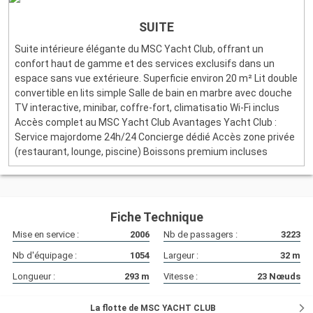
SUITE
Suite intérieure élégante du MSC Yacht Club, offrant un
confort haut de gamme et des services exclusifs dans un
espace sans vue extérieure. Superficie environ 20 m² Lit double
convertible en lits simple Salle de bain en marbre avec douche
TV interactive, minibar, coffre-fort, climatisatio Wi-Fi inclus
Accès complet au MSC Yacht Club Avantages Yacht Club :
Service majordome 24h/24 Concierge dédié Accès zone privée
(restaurant, lounge, piscine) Boissons premium incluses
Fiche Technique
Mise en service :
2006
Nb de passagers :
3223
Nb d'équipage :
1054
Largeur :
32
m
Longueur :
293
m
Vitesse :
23
Nœuds
La flotte de MSC YACHT CLUB