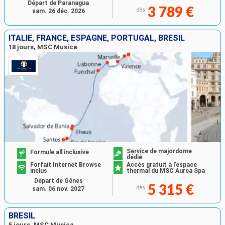
Départ de Paranagua
3 789 €
dès
sam. 26 déc. 2026
ITALIE, FRANCE, ESPAGNE, PORTUGAL, BRÉSIL
18 jours, MSC Musica
Service de majordome
Formule all inclusive
dédié
Forfait Internet Browse
Accès gratuit à l’espace
inclus
thermal du MSC Aurea Spa
Départ de Gênes
5 315 €
dès
sam. 06 nov. 2027
BRÉSIL
5 jours, MSC Musica