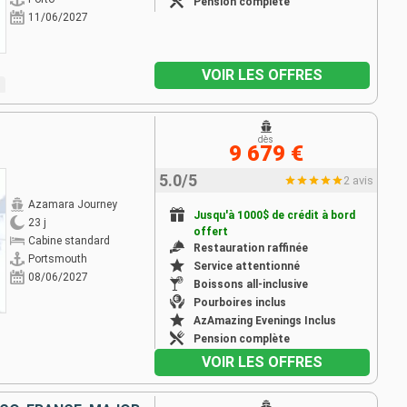
Pension complète
11/06/2027
VOIR LES OFFRES
dès
9 679 €
5.0/5
2 avis
Azamara Journey
Jusqu'à 1000$ de crédit à bord
23 j
offert
Cabine standard
Restauration raffinée
Portsmouth
Service attentionné
08/06/2027
Boissons all-inclusive
Pourboires inclus
AzAmazing Evenings Inclus
Pension complète
VOIR LES OFFRES