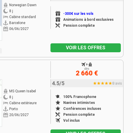
Norwegian Dawn
8 j
-300€ sur les vols
Cabine standard
Animations à bord exclusives
Barcelone
Pension complète
06/06/2027
VOIR LES OFFRES
+
dès
2 660 €
4.5/5
8 avis
MS Queen Isabel
100% Francophone
8 j
Navires intimistes
Cabine extérieure
Conférences incluses
Porto
Pension complète
20/06/2027
Vol inclus