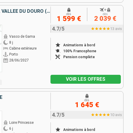
+
DE PORTO VERS L'ESPAGNE, LA VALLÉE DU DOURO (PORTUGAL) ET SALAMANQUE (ESPAGNE)
dès
dès
1 599 €
2 039 €
4.7/5
13 avis
Vasco de Gama
8 j
Animations à bord
Cabine extérieure
100% Francophone
Porto
Pension complète
28/06/2027
VOIR LES OFFRES
E
dès
1 645 €
4.7/5
10 avis
Loire Princesse
6 j
Animations à bord