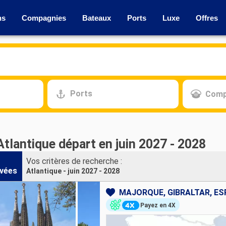
ns
Compagnies
Bateaux
Ports
Luxe
Offres
Ports
Comp
Atlantique départ en juin 2027 - 2028
Vos critères de recherche :
vées
Atlantique - juin 2027 - 2028
MAJORQUE, GIBRALTAR, E
Payez en 4X