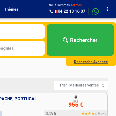
Nous sommes
fermés
Thèmes
04 22 13 16 07
Rechercher
agnies
Recherche Avancée
Trier : Meilleures ventes
SPAGNE, PORTUGAL
dès
955 €
4.2/5
9 avis