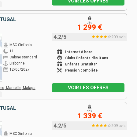
VOIR LES OFFRES
RTUGAL
dès
1 299 €
4.2/5
209 avis
MSC Sinfonia
11 j
Internet à bord
Cabine standard
Clubs Enfants dès 3 ans
Lisbonne
Enfants Gratuits*
12/06/2027
Pension complète
VOIR LES OFFRES
es,
Marseille,
Malaga
RTUGAL
dès
1 339 €
4.2/5
209 avis
MSC Sinfonia