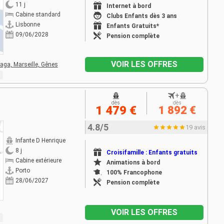
11 j
Internet à bord
Cabine standard
Clubs Enfants dès 3 ans
Lisbonne
Enfants Gratuits*
09/06/2028
Pension complète
VOIR LES OFFRES
aga,
Marseille,
Gênes
+
dès
dès
1 479 €
1 892 €
4.8/5
19 avis
Infante D Henrique
8 j
Croisifamille : Enfants gratuits
Cabine extérieure
Animations à bord
Porto
100% Francophone
28/06/2027
Pension complète
VOIR LES OFFRES