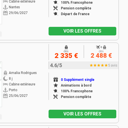
Cabine extérieure
100% Francophone
Nantes
Pension complète
29/06/2027
Départ de France
VOIR LES OFFRES
+
dès
dès
2 335 €
2 488 €
4.6/5
5 avis
Amalia Rodrigues
8 j
0 Supplément single
Cabine extérieure
Animations à bord
Porto
100% Francophone
25/06/2027
Pension complète
VOIR LES OFFRES