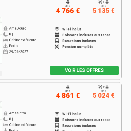
+
dès
dès
4 766 €
5 135 €
AmaDouro
Wi-Fi inclus
8 j
Boissons incluses aux repas
Cabine extérieure
Excursions incluses
Porto
Pension complète
29/06/2027
VOIR LES OFFRES
+
dès
dès
4 861 €
5 024 €
Amasintra
Wi-Fi inclus
8 j
Boissons incluses aux repas
Cabine extérieure
Excursions incluses
Porto