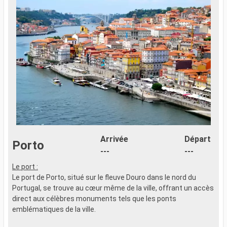
Arrivée
Départ
Porto
---
---
Le port :
P
Le port de Porto, situé sur le fleuve Douro dans le nord du
r
Portugal, se trouve au cœur même de la ville, offrant un accès
v
direct aux célèbres monuments tels que les ponts
p
emblématiques de la ville.
s
s