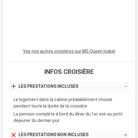
Porto. Les paysages le long du Douro, avec leurs vues à couper
le souffle, font le bonheur des passionnés de nature et de
photographie.
Voir nos autres croisières sur MS Queen Isabel
INFOS CROISIÈRE
LES PRESTATIONS INCLUSES
Le logement dans la cabine préalablement choisie
pendant toute la durée de la croisière
La pension complète à bord du dîner du 1er soir au petit
déjeuner du dernier jour
LES PRESTATIONS NON INCLUSES