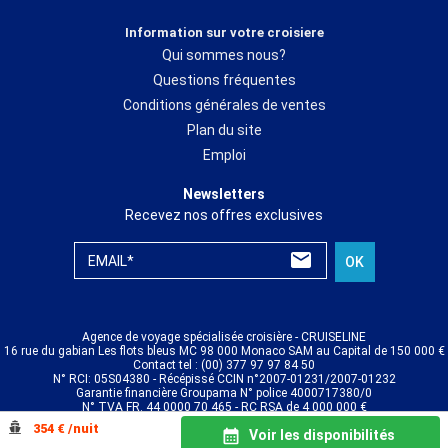
Information sur votre croisiere
Qui sommes nous?
Questions fréquentes
Conditions générales de ventes
Plan du site
Emploi
Newsletters
Recevez nos offres exclusives
EMAIL*
OK
Agence de voyage spécialisée croisière - CRUISELINE
16 rue du gabian Les flots bleus MC 98 000 Monaco SAM au Capital de 150 000 €
Contact tel : (00) 377 97 97 84 50
N° RCI: 05S04380 - Récépissé CCIN n°2007-01231/2007-01232
Garantie financière Groupama N° police 4000717380/0
N° TVA FR. 44 0000 70 465 - RC RSA de 4 000 000 €
© CRUISELINE 2026 - all rights reserved
354 € /nuit
Voir les disponibilités