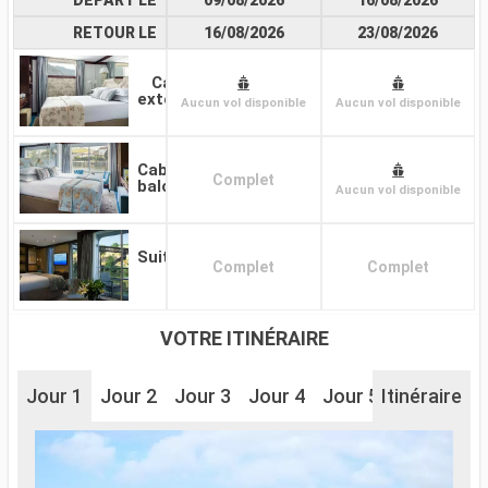
RETOUR LE
16/08/2026
23/08/2026
Cabine
extérieure
Aucun vol disponible
Aucun vol disponible
Cabine
Complet
balcon
Aucun vol disponible
Suite
Complet
Complet
VOTRE ITINÉRAIRE
Jour 1
Jour 2
Jour 3
Jour 4
Jour 5
Itinéraire
Jour 6
J