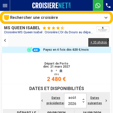
Rechercher une croisière
MS QUEEN ISABEL
Croisière MS Queen Isabel : Croisière L'Or du Douro au départ de Porto
+ 35 photos
Nos destinations
Payez en 4 fois dès
620 €
/mois
Mois de départ
Départ de Porto
dim. 21 mars 2027
Ports
Compagnies
+
dès
2 480 €
Rechercher
DATES ET DISPONIBILITÉS
août
Dates
Dates
précédentes
suivantes
2026
DÉPART LE
09/08/2026
16/08/2026