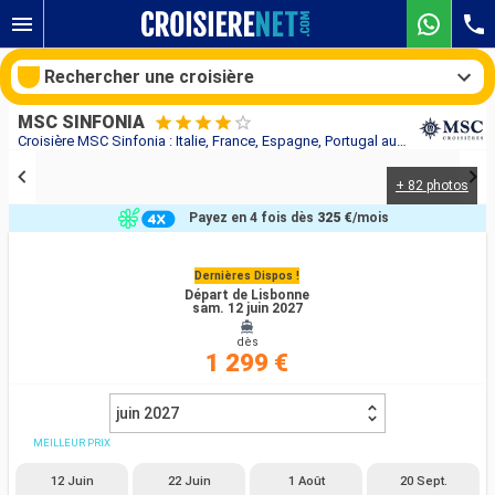
Rechercher une croisière
MSC SINFONIA
Croisière MSC Sinfonia : Italie, France, Espagne, Portugal au départ de Lisbonne
+ 82 photos
Nos destinations
Payez en 4 fois dès
325 €
/mois
Mois de départ
Dernières Dispos !
Départ de Lisbonne
Ports
Compagnies
sam. 12 juin 2027
dès
Rechercher
1 299 €
juin 2027
MEILLEUR PRIX
12 Juin
22 Juin
1 Août
20 Sept.