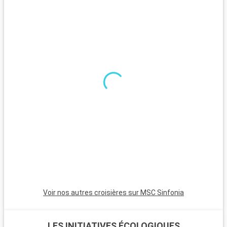
commerce (Praça do Comércio) qui a accueilli au cours de
l'histoire, le palais royal.
Durant votre escale à Lisbonne, vous pourrez profiter d'une
ville qui se visite principalement à pied ou en tramway
(numéro 28). Vous serez entrainé par la beauté des bâtiments
présents, et par sa culture qui mêle une gastronomie autour
de plats à base de morue ou des pastéis de Belém, le tout
bercé par le rythme du Fado.
Voir nos autres croisières sur MSC Sinfonia
LES INITIATIVES ÉCOLOGIQUES