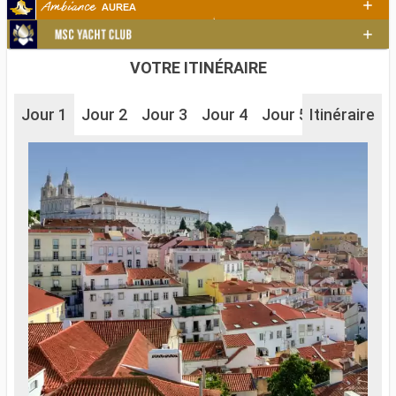
VOTRE ITINÉRAIRE
Jour 1
Jour 2
Jour 3
Jour 4
Jour 5
Itinéraire
Jour 6
J