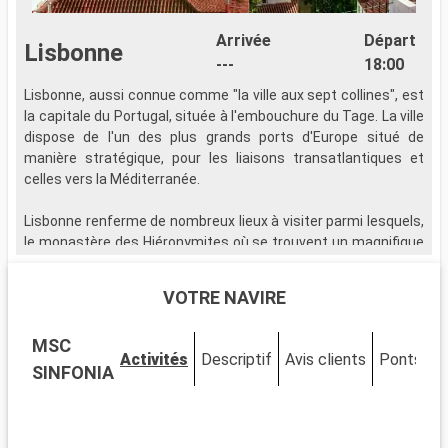
Arrivée
Départ
Lisbonne
---
18:00
Lisbonne, aussi connue comme "la ville aux sept collines", est
la capitale du Portugal, située à l'embouchure du Tage. La ville
dispose de l'un des plus grands ports d'Europe situé de
manière stratégique, pour les liaisons transatlantiques et
celles vers la Méditerranée.
Lisbonne renferme de nombreux lieux à visiter parmi lesquels,
le monastère des Hiéronymites où se trouvent un magnifique
cloître, et le tombeau de Vasco de Gama. La tour Belém quant
à elle prône à l'entrée de la ville initialement édifiée pour
VOTRE NAVIRE
défendre la ville et servir de phare. Le Castillo de San Jorge
situé sur la plus haute colline de Lisbonne offre une vue
MSC
imprenable sur la ville et l'estuaire du Tage. Sur place partez à
Activités
Descriptif
Avis clients
Ponts
C
la visite du quartier de l'Alfama où vous vous baladerez dans
SINFONIA
des ruelles étroites, plongé dans un décor vous rappelant le
style mauresque, qui vous mènera à la cathédrale Santa Maria
Maior. Au coeur du quartier Baixa vous visiterez la place du