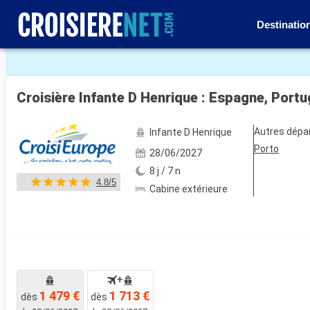
Destinatio
Voir les 12 autres photos
Croisière Infante D Henrique : Espagne, Portu
Autres dépa
Infante D Henrique
Porto
28/06/2027
8 j / 7 n
4.8/5
Cabine extérieure
+
1 479 €
1 713 €
dès
dès