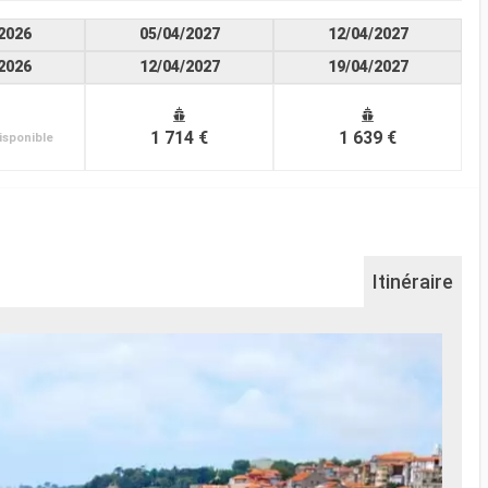
2026
05/04/2027
12/04/2027
2026
12/04/2027
19/04/2027
1 714 €
1 639 €
isponible
Itinéraire
Po
Le po
Le po
cœur 
que l