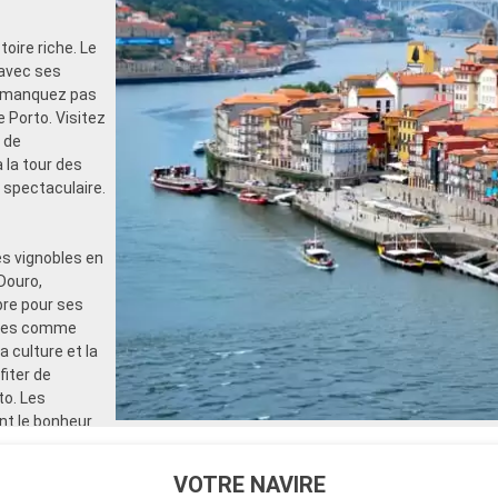
oire riche. Le
 avec ses
Ne manquez pas
e Porto. Visitez
 de
 la tour des
 spectaculaire.
es vignobles en
Douro,
bre pour ses
illes comme
 culture et la
fiter de
to. Les
ont le bonheur
VOTRE NAVIRE