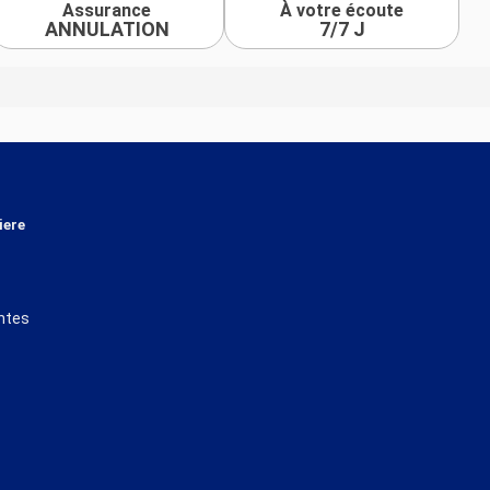
Assurance
À votre écoute
ANNULATION
7/7 J
iere
ntes