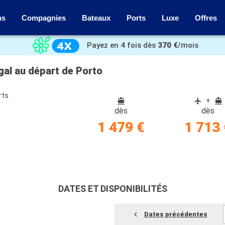
ns
Compagnies
Bateaux
Ports
Luxe
Offres
Payez en 4 fois dès
370 €
/mois
gal au départ de Porto
rts
+
dès
dès
1 479 €
1 713 
DATES ET DISPONIBILITÉS
Dates précédentes