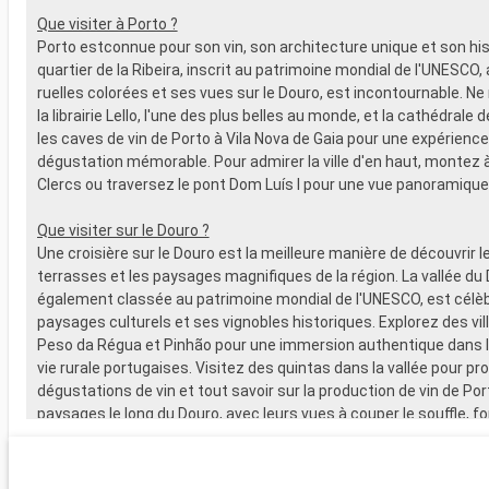
Que visiter à Porto ?
Porto estconnue pour son vin, son architecture unique et son hist
quartier de la Ribeira, inscrit au patrimoine mondial de l'UNESCO,
ruelles colorées et ses vues sur le Douro, est incontournable. 
la librairie Lello, l'une des plus belles au monde, et la cathédrale d
les caves de vin de Porto à Vila Nova de Gaia pour une expérience
dégustation mémorable. Pour admirer la ville d'en haut, montez à
Clercs ou traversez le pont Dom Luís I pour une vue panoramique
Que visiter sur le Douro ?
Une croisière sur le Douro est la meilleure manière de découvrir l
terrasses et les paysages magnifiques de la région. La vallée du 
également classée au patrimoine mondial de l'UNESCO, est célè
paysages culturels et ses vignobles historiques. Explorez des v
Peso da Régua et Pinhão pour une immersion authentique dans la
vie rurale portugaises. Visitez des quintas dans la vallée pour pro
dégustations de vin et tout savoir sur la production de vin de Por
paysages le long du Douro, avec leurs vues à couper le souffle, f
des passionnés de nature et de photographie.