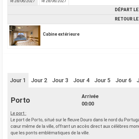
le 28/06/2027
le 28/06/2027
DÉPART LE
RETOUR LE
Cabine extérieure
Jour 1
Jour 2
Jour 3
Jour 4
Jour 5
Jour 6
Arrivée
Porto
00:00
Le port :
Le port de Porto, situé sur le fleuve Douro dans le nord du Portuga
cœur même de la ville, offrant un accès direct aux célèbres mo
que les ponts emblématiques de la ville.