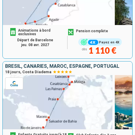
Animations à bord
Pension complète
exclusives
Départ de Barcelone
Payez en 4X
jeu. 08 avr. 2027
1 110 €
dès
BRÉSIL, CANARIES, MAROC, ESPAGNE, PORTUGAL
18 jours, Costa Diadema
Enfants Gratuits jusqu'à 18