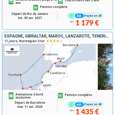
Club Enfants dès 3 ans
ans
Pension complète
Départ de Rio de Janeiro
Payez en 4X
lun. 05 avr. 2027
1 179 €
dès
ESPAGNE, GIBRALTAR, MAROC, LANZAROTE, TENERIFE, PORTUGAL
11 jours, Norwegian Star
Animations à bord
Pension complète
exclusives
Départ de Barcelone
Payez en 4X
mar. 11 avr. 2028
1 435 €
dès