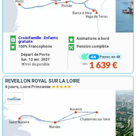
Croisifamille : Enfants
Animations à bord
gratuits
100% Francophone
Pension complète
Départ de Porto
Payez en 4X
lun. 12 avr. 2027
1 639 €
Vol disponible
dès
RÉVEILLON ROYAL SUR LA LOIRE
6 jours, Loire Princesse