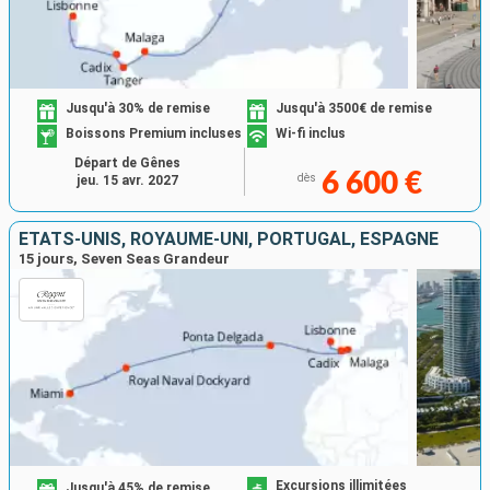
Jusqu'à 30% de remise
Jusqu'à 3500€ de remise
Boissons Premium incluses
Wi-fi inclus
Départ de Gênes
6 600 €
dès
jeu. 15 avr. 2027
ÉTATS-UNIS, ROYAUME-UNI, PORTUGAL, ESPAGNE
15 jours, Seven Seas Grandeur
Excursions illimitées
Jusqu'à 45% de remise