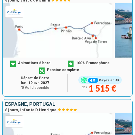
8 jours, Vasco de Gama
Animations à bord
100% Francophone
Pension complète
Départ de Porto
Payez en 4X
lun. 19 avr. 2027
1 515 €
Vol disponible
dès
ESPAGNE, PORTUGAL
8 jours, Infante D Henrique