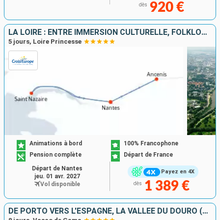
920 €
dès
LA LOIRE : ENTRE IMMERSION CULTURELLE, FOLKLORE TRADITIONNEL ET SAVEURS LOCALES
5 jours, Loire Princesse
Animations à bord
100% Francophone
Pension complète
Départ de France
Départ de Nantes
Payez en 4X
jeu. 01 avr. 2027
1 389 €
Vol disponible
dès
DE PORTO VERS L'ESPAGNE, LA VALLÉE DU DOURO (PORTUGAL) ET SALAMANQUE (ESPAGNE)