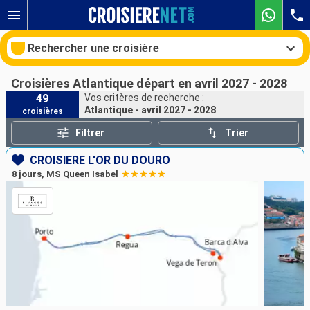
Rechercher une croisière
Croisières Atlantique départ en avril 2027 - 2028
49
Vos critères de recherche :
Atlantique - avril 2027 - 2028
croisières
Nos destinations
Filtrer
Trier
Mois de départ
CROISIÈRE L'OR DU DOURO
8 jours, MS Queen Isabel
Ports
Compagnies
Rechercher