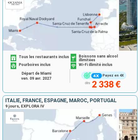
Boissons sans alcool
Tous les restaurants inclus
illimitées
Pourboires inclus
Wi-Fi illimité inclus
Départ de Miami
Payez en 4X
ven. 09 avr. 2027
2 338 €
dès
ITALIE, FRANCE, ESPAGNE, MAROC, PORTUGAL
9 jours, EXPLORA IV