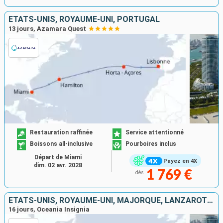
ÉTATS-UNIS, ROYAUME-UNI, PORTUGAL
13 jours, Azamara Quest
Restauration raffinée
Service attentionné
Boissons all-inclusive
Pourboires inclus
Départ de Miami
Payez en 4X
dim. 02 avr. 2028
1 769 €
dès
ÉTATS-UNIS, ROYAUME-UNI, MAJORQUE, LANZAROTE, TENERIFE, PORTUGAL
16 jours, Oceania Insignia