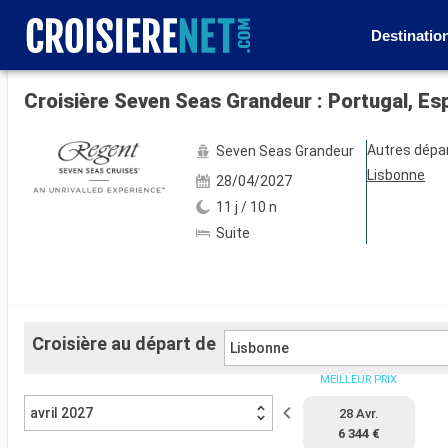
Destinatio
Voir les 24 autres photos
Croisière Seven Seas Grandeur : Portugal, Es
Autres dépa
Seven Seas Grandeur
Lisbonne
28/04/2027
11 j / 10 n
Suite
Croisière au départ de
Lisbonne
MEILLEUR PRIX
avril 2027
28 Avr.
6 344 €