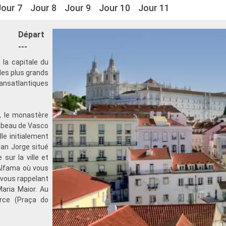
Jour 7
Jour 8
Jour 9
Jour 10
Jour 11
Départ
---
 la capitale du
 des plus grands
ransatlantiques
, le monastère
ombeau de Vasco
le initialement
 San Jorge situé
sur la ville et
l'Alfama où vous
 vous rappelant
aria Maior. Au
erce (Praça do