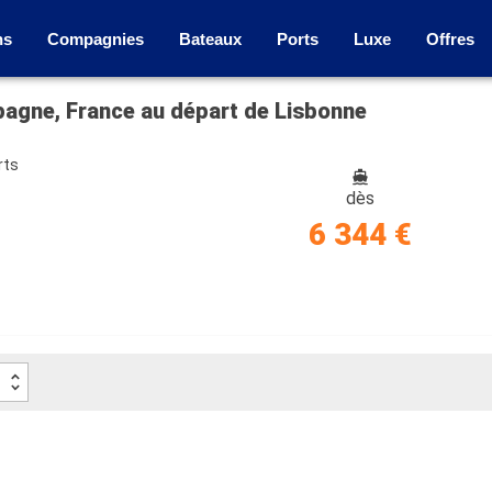
ns
Compagnies
Bateaux
Ports
Luxe
Offres
pagne, France au départ de Lisbonne
rts
dès
6 344 €