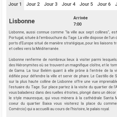
Jour 1
Jour 2
Jour 3
Jour 4
Jour 5
Jour 6
Arrivée
Lisbonne
7:00
Lisbonne, aussi connue comme "la ville aux sept collines", est
Portugal, située à l'embouchure du Tage. La ville dispose de l'un
ports d'Europe situé de manière stratégique, pour les liaisons t
et celles vers la Méditerranée.
Lisbonne renferme de nombreux lieux à visiter parmi lesquels
des Hiéronymites où se trouvent un magnifique cloître, et le t
de Gama. La tour Belém quant à elle prône à l'entrée de la vil
édifiée pour défendre la ville et servir de phare. Le Castillo de
sur la plus haute colline de Lisbonne offre une vue imprenable 
l'estuaire du Tage. Sur place partez à la visite du quartier de 
vous baladerez dans des ruelles étroites, plongé dans un décor
le style mauresque, qui vous mènera à la cathédrale Santa M
coeur du quartier Baixa vous visiterez la place du comm
Comércio) qui a accueilli au cours de l'histoire, le palais royal.