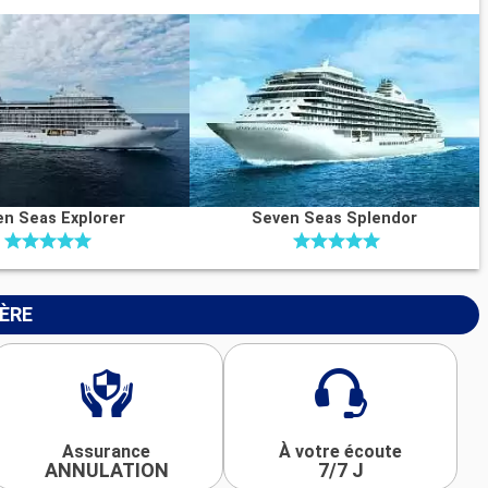
n Seas Explorer
Seven Seas Splendor
IÈRE
Assurance
À votre écoute
ANNULATION
7/7 J