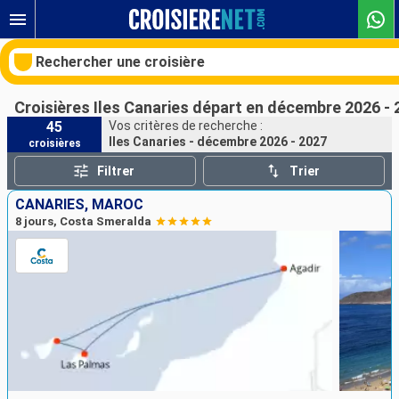
Rechercher une croisière
Croisières Iles Canaries départ en décembre 2026 -
45
Vos critères de recherche :
Iles Canaries - décembre 2026 - 2027
croisières
Nos destinations
Filtrer
Trier
Mois de départ
CANARIES, MAROC
8 jours, Costa Smeralda
Ports
Compagnies
Rechercher