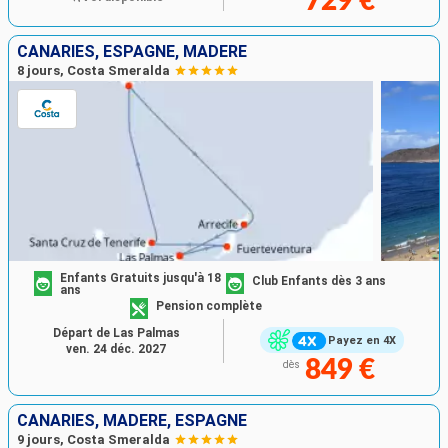
729 €
CANARIES, ESPAGNE, MADÈRE
8 jours, Costa Smeralda
Enfants Gratuits jusqu'à 18
Club Enfants dès 3 ans
ans
Pension complète
Départ de Las Palmas
Payez en 4X
ven. 24 déc. 2027
849 €
dès
CANARIES, MADÈRE, ESPAGNE
9 jours, Costa Smeralda