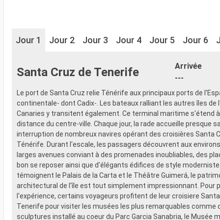
Jour 1
Jour 2
Jour 3
Jour 4
Jour 5
Jour 6
Arrivée
Santa Cruz de Tenerife
---
Le port de Santa Cruz relie Ténérife aux principaux ports de l'Es
continentale- dont Cadix-. Les bateaux ralliant les autres îles de 
Canaries y transitent également. Ce terminal maritime s'étend à
distance du centre-ville. Chaque jour, la rade accueille presque s
interruption de nombreux navires opérant des croisières Santa 
Ténérife. Durant l'escale, les passagers découvrent aux environ
larges avenues conviant à des promenades inoubliables, des place
bon se reposer ainsi que d'élégants édifices de style modernis
témoignent le Palais de la Carta et le Théâtre Guimerá, le patrim
architectural de l'île est tout simplement impressionnant. Pour 
l'expérience, certains voyageurs profitent de leur croisiere Sant
Tenerife pour visiter les musées les plus remarquables comme c
sculptures installé au coeur du Parc Garcia Sanabria, le Musée m