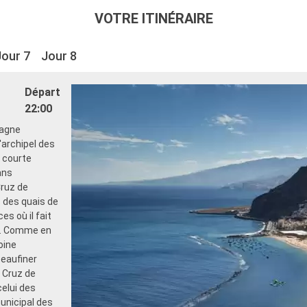
VOTRE ITINÉRAIRE
Jour 7
Jour 8
Départ
22:00
pagne
l'archipel des
 courte
ans
Cruz de
s des quais de
s où il fait
te. Comme en
oine
peaufiner
a Cruz de
elui des
unicipal des