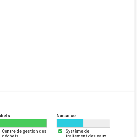
chets
Nuisance
Centre de gestion des
Système de
déchets
traitement des eaux