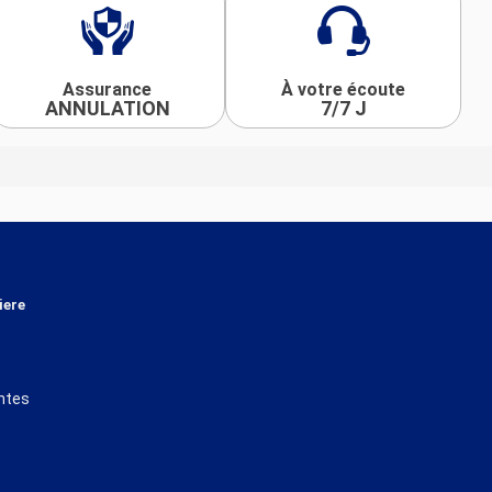
Assurance
À votre écoute
ANNULATION
7/7 J
iere
ntes