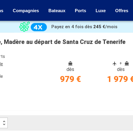
ns
Compagnies
Bateaux
Ports
Luxe
Offres
Payez en 4 fois dès
245 €
/mois
, Madère au départ de Santa Cruz de Tenerife
rts
+
de
dès
dès
de
979 €
1 979 