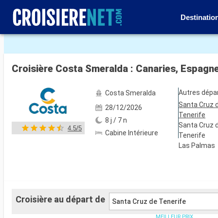
Destinatio
Voir les 81 autres photos
Croisière Costa Smeralda : Canaries, Espagne
Autres dépa
Costa Smeralda
Santa Cruz 
28/12/2026
Tenerife
8 j / 7 n
Santa Cruz 
4.5/5
Cabine Intérieure
Tenerife
Las Palmas
Croisière au départ de
Santa Cruz de Tenerife
MEILLEUR PRIX