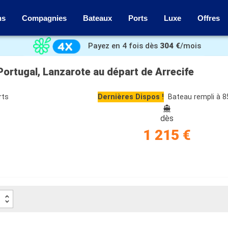
ns
Compagnies
Bateaux
Ports
Luxe
Offres
Payez en 4 fois dès
304 €
/mois
Portugal, Lanzarote au départ de Arrecife
rts
Dernières Dispos !
Bateau rempli à 
dès
1 215 €