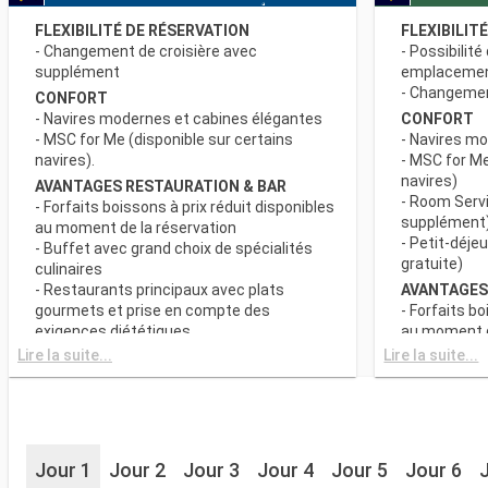
FLEXIBILITÉ DE RÉSERVATION
FLEXIBILIT
- Changement de croisière avec
- Possibilité
supplément
emplaceme
- Changement
CONFORT
- Navires modernes et cabines élégantes
CONFORT
- MSC for Me (disponible sur certains
- Navires m
navires).
- MSC for Me
navires)
AVANTAGES RESTAURATION & BAR
- Room Servi
- Forfaits boissons à prix réduit disponibles
supplément
au moment de la réservation
- Petit-déje
- Buffet avec grand choix de spécialités
gratuite)
culinaires
- Restaurants principaux avec plats
AVANTAGES
gourmets et prise en compte des
- Forfaits bo
exigences diététiques
au moment d
- Buffet ave
Lire la suite...
Lire la suite...
SPORT ET DIVERTISSEMENTS
culinaires
- Programme varié de spectacles de style
- Restaurant
Broadway
gourmets et
- Espace piscine
exigences d
- Equipements sportifs de plein-air
- Choix de l
- Salle de sport équipée avec vue
Jour 1
Jour 2
Jour 3
Jour 4
Jour 5
Jour 6
réserve de di
panoramique