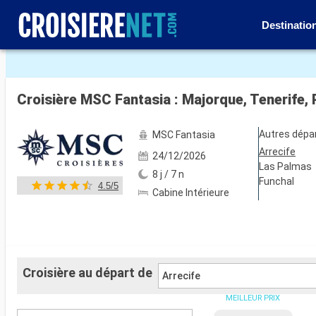
Destinatio
Voir les 212 autres photos
Croisière MSC Fantasia : Majorque, Tenerife, 
Autres dépa
MSC Fantasia
Arrecife
24/12/2026
Las Palmas
8 j / 7 n
Funchal
4.5/5
Cabine Intérieure
Croisière au départ de
Arrecife
MEILLEUR PRIX