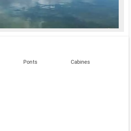
ait Spa
es soins Spa
e
prise en
Ponts
Cabines