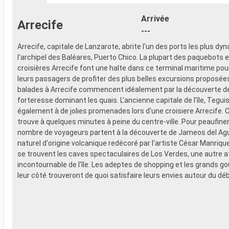
- 20% de réd
- Activités et divertissements pour
Restaurants
adultes, enfants et bébés
Arrivée
Arrecife
prépayé
- Activités récréatives pour enfants
---
SPORT ET 
SERVICES
- Programme
Arrecife, capitale de Lanzarote, abrite l'un des ports les plus d
- Personnel qualifié multilingue
Broadway
l'archipel des Baléares, Puerto Chico. La plupart des paquebots 
AUTRES PRIVILÈGES
- Espace pis
croisières Arrecife font une halte dans ce terminal maritime po
- Points MSC Voyagers Club
- Equipement
leurs passagers de profiter des plus belles excursions proposées s
- Salle de s
balades à Arrecife commencent idéalement par la découverte de l
panoramiqu
forteresse dominant les quais. L'ancienne capitale de l'île, Tegui
- Activités 
également à de jolies promenades lors d'une croisiere Arrecife. C
adultes, en
trouve à quelques minutes à peine du centre-ville. Pour peaufiner
- Activités 
nombre de voyageurs partent à la découverte de Jameos del Ag
SERVICES
naturel d'origine volcanique redécoré par l'artiste César Manrique.
- Personnel 
se trouvent les caves spectaculaires de Los Verdes, une autre a
AUTRES PR
incontournable de l'île. Les adeptes de shopping et les grands 
- Points MS
leur côté trouveront de quoi satisfaire leurs envies autour du dé