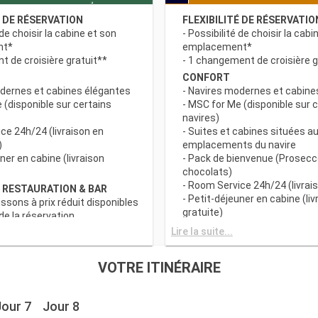
É DE RÉSERVATION
FLEXIBILITÉ DE RÉSERVATIO
 de choisir la cabine et son
- Possibilité de choisir la cabi
nt*
emplacement*
 de croisière gratuit**
- 1 changement de croisière g
CONFORT
odernes et cabines élégantes
- Navires modernes et cabine
 (disponible sur certains
- MSC for Me (disponible sur 
navires)
ce 24h/24 (livraison en
- Suites et cabines situées au
)
emplacements du navire
uner en cabine (livraison
- Pack de bienvenue (Prosecc
chocolats)
- Room Service 24h/24 (livrais
 RESTAURATION & BAR
- Petit-déjeuner en cabine (liv
issons à prix réduit disponibles
gratuite)
e la réservation
c grand choix de spécialités
AVANTAGES RESTAURATION 
Lire la suite...
- Forfaits boissons à prix rédu
s principaux avec plats
au moment de la réservation
VOTRE ITINÉRAIRE
 prise en compte des
- Buffet avec grand choix de 
iététiques
culinaires
a tranche horaire du dîner (sous
- Restaurants principaux avec
Jour 7
Jour 8
sponibilité)
gourmets et prise en compte