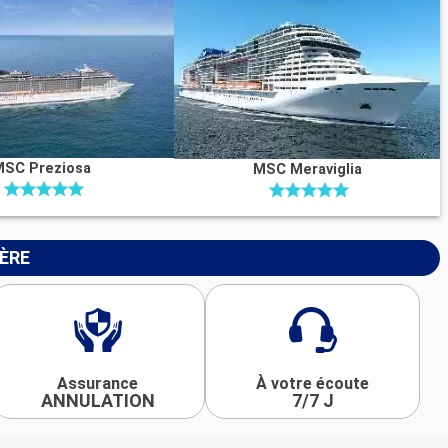
MSC Preziosa
MSC Meraviglia
IÈRE
Assurance
À votre écoute
ANNULATION
7/7 J