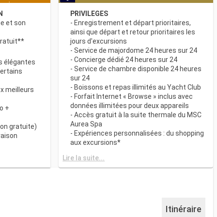
N
PRIVILEGES
ne et son
- Enregistrement et départ prioritaires,
ainsi que départ et retour prioritaires les
ratuit**
jours d'excursions
- Service de majordome 24 heures sur 24
- Concierge dédié 24 heures sur 24
s élégantes
- Service de chambre disponible 24 heures
certains
sur 24
- Boissons et repas illimités au Yacht Club
x meilleurs
- Forfait Internet « Browse » inclus avec
données illimitées pour deux appareils
o +
- Accès gratuit à la suite thermale du MSC
Aurea Spa
on gratuite)
- Expériences personnalisées : du shopping
raison
aux excursions*
- Equipements de relaxation dans chaque
& BAR
Lire la suite...
suite
it disponibles
- Autres attentions personnelles : service
d’assistance pour faire et défaire les
spécialités
valises, journal livré directement en cabine
sur demande*
 plats
- L’expérience la plus récompensée pour le
Itinéraire
 des
versement des points « MSC Voyagers