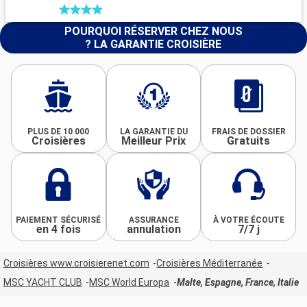
POURQUOI RÉSERVER CHEZ NOUS
? LA GARANTIE CROISIÈRE
PLUS DE 10 000
LA GARANTIE DU
FRAIS DE DOSSIER
Croisières
Meilleur Prix
Gratuits
PAIEMENT SÉCURISÉ
ASSURANCE
À VOTRE ÉCOUTE
en 4 fois
annulation
7/7 j
Croisières www.croisierenet.com
Croisières Méditerranée
MSC YACHT CLUB
MSC World Europa
Malte, Espagne, France, Italie