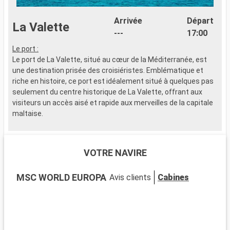
Arrivée
Départ
La Valette
---
17:00
Le port :
Le port de La Valette, situé au cœur de la Méditerranée, est
une destination prisée des croisiéristes. Emblématique et
riche en histoire, ce port est idéalement situé à quelques pas
seulement du centre historique de La Valette, offrant aux
visiteurs un accès aisé et rapide aux merveilles de la capitale
maltaise.
Que visiter à La Valette ?
Inscrite au patrimoine mondial de l'UNESCO, La Valette est une
VOTRE NAVIRE
cité d'art et d'histoire. Explorez la co-cathédrale Saint-Jean,
un bijou baroque, et le Palais des Grands Maîtres, reflet de
MSC WORLD EUROPA
Avis clients
Cabines
l'histoire chevaleresque de Malte. Les jardins d'Upper Barrakka
offrent une vue spectaculaire sur le Grand Port. La ville
propose aussi une scène culturelle diversifiée avec des
musées tels que le Musée national d'archéologie et la Maison
de la Valette, qui retrace l'histoire urbaine.