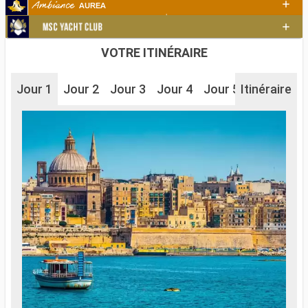
VOTRE ITINÉRAIRE
Jour 1
Jour 2
Jour 3
Jour 4
Jour 5
Itinéraire
Jour 6
J