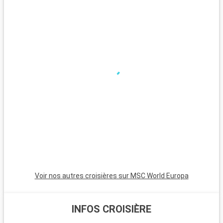
Que visiter dans les environs ?
Autour de La Valette, l'île de Malte regorge de découvertes. À
environ 14 kilomètres, Mdina, l'ancienne capitale, vous
charmera avec ses ruelles médiévales. Les temples de Ħaġar
Qim et Mnajdra sont des vestiges impressionnants de
l'histoire ancienne de Malte. La grotte bleue et les falaises de
Dingli offrent des panoramas naturels époustouflants. Pour
les amateurs de plages, la baie de Mellieħa, avec ses eaux
limpides et ses plages de sable, se trouve à moins de 25
kilomètres de La Valette.
Voir nos autres croisières sur MSC World Europa
INFOS CROISIÈRE