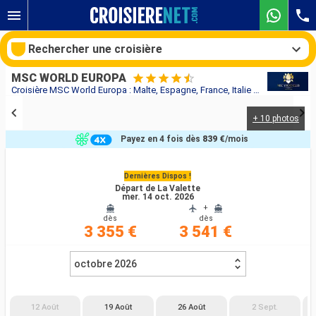
Rechercher une croisière
MSC WORLD EUROPA
Croisière MSC World Europa : Malte, Espagne, France, Italie au départ de La Valette
+ 10 photos
Nos destinations
Payez en 4 fois dès
839 €
/mois
Mois de départ
Dernières Dispos !
Départ de La Valette
Ports
Compagnies
mer. 14 oct. 2026
+
dès
dès
Rechercher
3 355 €
3 541 €
octobre 2026
12 Août
19 Août
26 Août
2 Sept.