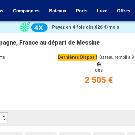
ns
Compagnies
Bateaux
Ports
Luxe
Offres
Payez en 4 fois dès
626 €
/mois
Espagne, France au départ de Messine
rts
Dernières Dispos !
Bateau rempli à 
dès
2 505 €