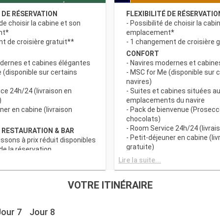
É DE RÉSERVATION
FLEXIBILITÉ DE RÉSERVATIO
 de choisir la cabine et son
- Possibilité de choisir la cabi
nt*
emplacement*
 de croisière gratuit**
- 1 changement de croisière g
CONFORT
odernes et cabines élégantes
- Navires modernes et cabine
 (disponible sur certains
- MSC for Me (disponible sur 
navires)
ce 24h/24 (livraison en
- Suites et cabines situées au
)
emplacements du navire
uner en cabine (livraison
- Pack de bienvenue (Prosecc
chocolats)
- Room Service 24h/24 (livrais
 RESTAURATION & BAR
- Petit-déjeuner en cabine (liv
issons à prix réduit disponibles
gratuite)
e la réservation
c grand choix de spécialités
AVANTAGES RESTAURATION 
Lire la suite...
- Forfaits boissons à prix rédu
s principaux avec plats
au moment de la réservation
VOTRE ITINÉRAIRE
 prise en compte des
- Buffet avec grand choix de 
iététiques
culinaires
a tranche horaire du dîner (sous
- Restaurants principaux avec
Jour 7
Jour 8
sponibilité)
gourmets et prise en compte