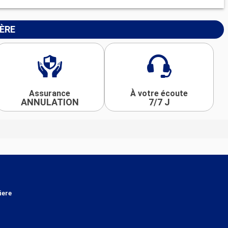
IÈRE
Assurance
À votre écoute
ANNULATION
7/7 J
iere