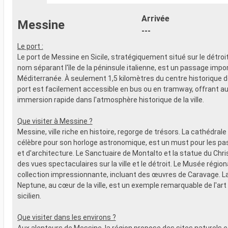
- 20% de réd
- Activités et divertissements pour
Restaurants
adultes, enfants et bébés
Arrivée
Messine
prépayé
- Activités récréatives pour enfants
---
SPORT ET 
SERVICES
- Programme
Le port :
- Personnel qualifié multilingue
Broadway
Le port de Messine en Sicile, stratégiquement situé sur le détr
AUTRES PRIVILÈGES
- Espace pis
nom séparant l'île de la péninsule italienne, est un passage impo
- Points MSC Voyagers Club
- Equipement
Méditerranée. À seulement 1,5 kilomètres du centre historique 
- Salle de s
port est facilement accessible en bus ou en tramway, offrant au
panoramiqu
immersion rapide dans l'atmosphère historique de la ville.
- Activités 
adultes, en
Que visiter à Messine ?
- Activités 
Messine, ville riche en histoire, regorge de trésors. La cathédral
SERVICES
célèbre pour son horloge astronomique, est un must pour les pa
- Personnel 
et d'architecture. Le Sanctuaire de Montalto et la statue du Chri
AUTRES PR
des vues spectaculaires sur la ville et le détroit. Le Musée régio
- Points MS
collection impressionnante, incluant des œuvres de Caravage. L
Neptune, au cœur de la ville, est un exemple remarquable de l'ar
sicilien.
Que visiter dans les environs ?
Aux alentours de Messine, la région propose des sites naturels e