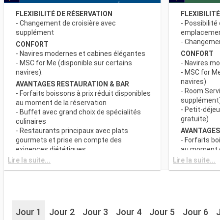
FLEXIBILITÉ DE RÉSERVATION
FLEXIBILIT
- Changement de croisière avec
- Possibilité
supplément
emplaceme
- Changement
CONFORT
- Navires modernes et cabines élégantes
CONFORT
- MSC for Me (disponible sur certains
- Navires m
navires).
- MSC for Me
navires)
AVANTAGES RESTAURATION & BAR
- Room Servi
- Forfaits boissons à prix réduit disponibles
supplément
au moment de la réservation
- Petit-déje
- Buffet avec grand choix de spécialités
gratuite)
culinaires
- Restaurants principaux avec plats
AVANTAGES
gourmets et prise en compte des
- Forfaits bo
exigences diététiques
au moment d
- Buffet ave
Lire la suite...
Lire la suite...
SPORT ET DIVERTISSEMENTS
culinaires
- Programme varié de spectacles de style
- Restaurant
Broadway
gourmets et
- Espace piscine
exigences d
- Equipements sportifs de plein-air
- Choix de l
- Salle de sport équipée avec vue
Jour 1
Jour 2
Jour 3
Jour 4
Jour 5
Jour 6
réserve de di
panoramique