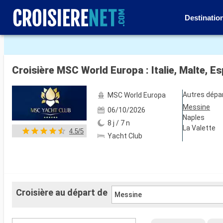
Destinatio
Voir les 10 autres photos
Croisière MSC World Europa : Italie, Malte, 
Autres dépa
MSC World Europa
Messine
06/10/2026
Naples
8 j / 7 n
La Valette
4.5/5
Yacht Club
Croisière au départ de
Messine