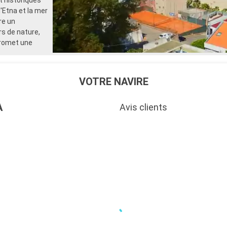
pour les adultes)
'Etna et la mer
- 40% de réduction sur un forf
re un
sélectionné prépayé
s de nature,
- 10% de réduction sur tous l
réservés à bord
 promet une
SERVICES
- Personnel qualifié multilingu
- Embarquement prioritaire & 
VOTRE NAVIRE
charge des bagages
AUTRES PRIVILÈGES
- Points MSC Voyagers Club
A
Avis clients