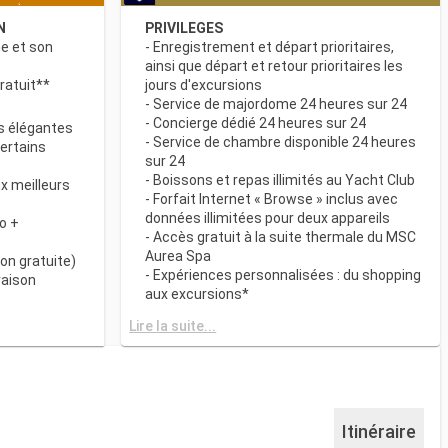
N
PRIVILEGES
ne et son
- Enregistrement et départ prioritaires,
ainsi que départ et retour prioritaires les
ratuit**
jours d'excursions
- Service de majordome 24 heures sur 24
- Concierge dédié 24 heures sur 24
s élégantes
- Service de chambre disponible 24 heures
certains
sur 24
- Boissons et repas illimités au Yacht Club
x meilleurs
- Forfait Internet « Browse » inclus avec
données illimitées pour deux appareils
o +
- Accès gratuit à la suite thermale du MSC
Aurea Spa
on gratuite)
- Expériences personnalisées : du shopping
raison
aux excursions*
- Equipements de relaxation dans chaque
& BAR
Lire la suite...
suite
it disponibles
- Autres attentions personnelles : service
d’assistance pour faire et défaire les
spécialités
valises, journal livré directement en cabine
sur demande*
 plats
- L’expérience la plus récompensée pour le
Itinéraire
 des
versement des points « MSC Voyagers