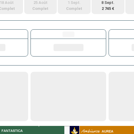
18 Août
25 Août
1 Sept.
8 Sept.
Complet
Complet
Complet
2 745 €