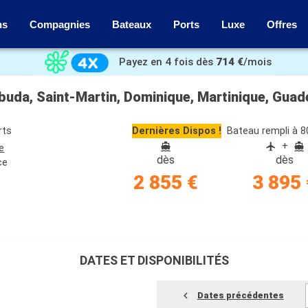
ns
Compagnies
Bateaux
Ports
Luxe
Offres
Payez en 4 fois dès
714 €
/mois
uda, Saint-Martin, Dominique, Martinique, Guade
rts
Dernières Dispos !
Bateau rempli à 
+
e
dès
dès
ce
2 855 €
3 895 
DATES ET DISPONIBILITÉS
Dates précédentes