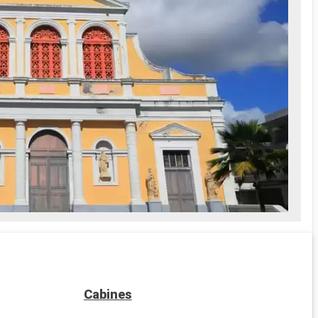
l'heure du dîner pendant les heures
s pour
d'ouverture du restaurant privé du MSC
Yacht Club
enfants
- Une terrasse bien exposée exclusive avec
piscine, solarium et bar
ive Solarium
- Un dîner gastronomique dans le
 chaque
restaurant privé MSC Yacht Club avec le
et
libre choix de l'heure du dîner pendant les
heures d'ouverture du restaurant
seulement
ait Spa
es soins Spa
e
prise en
Cabines