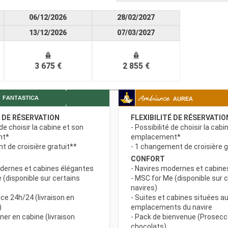
06/12/2026
28/02/2027
13/12/2026
07/03/2027
3 675 €
2 855 €
É DE RÉSERVATION
FLEXIBILITÉ DE RÉSERVATIO
 de choisir la cabine et son
- Possibilité de choisir la cabi
nt*
emplacement*
 de croisière gratuit**
- 1 changement de croisière g
CONFORT
odernes et cabines élégantes
- Navires modernes et cabine
 (disponible sur certains
- MSC for Me (disponible sur 
navires)
ce 24h/24 (livraison en
- Suites et cabines situées au
)
emplacements du navire
uner en cabine (livraison
- Pack de bienvenue (Prosecc
chocolats)