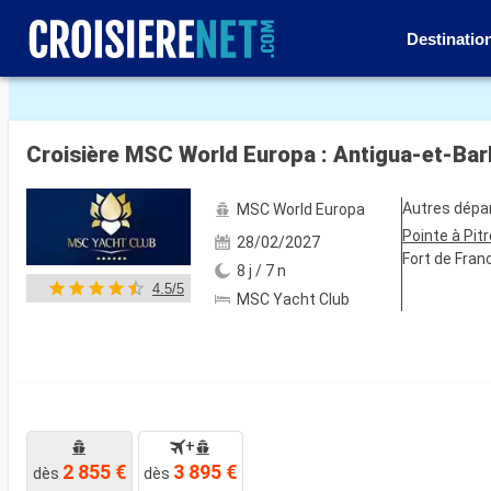
Destinatio
Voir les 10 autres photos
Croisière MSC World Europa : Antigua-et-Barb
Autres dépa
MSC World Europa
Pointe à Pitr
28/02/2027
Fort de Fran
8 j / 7 n
4.5/5
MSC Yacht Club
+
2 855 €
3 895 €
dès
dès