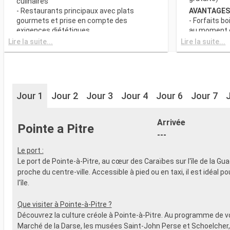
culinaires
- Restaurants principaux avec plats
AVANTAGES
gourmets et prise en compte des
- Forfaits bo
exigences diététiques
au moment d
- Buffet ave
Lire la suite...
Lire la suite...
SPORT ET DIVERTISSEMENTS
culinaires
- Programme varié de spectacles de style
- Restaurant
Broadway
gourmets et
- Espace piscine
exigences d
- Equipements sportifs de plein-air
- Choix de l
- Salle de sport équipée avec vue
Jour 1
Jour 2
Jour 3
Jour 4
Jour 6
Jour 7
réserve de di
panoramique
- 20% de réd
- Activités et divertissements pour
Restaurants
adultes, enfants et bébés
Arrivée
Pointe a Pitre
prépayé
- Activités récréatives pour enfants
---
SPORT ET 
SERVICES
- Programme
Le port :
- Personnel qualifié multilingue
Broadway
Le port de Pointe-à-Pitre, au cœur des Caraïbes sur l'île de la Gu
AUTRES PRIVILÈGES
- Espace pis
proche du centre-ville. Accessible à pied ou en taxi, il est idéal p
- Points MSC Voyagers Club
- Equipement
l'île.
- Salle de s
panoramiqu
Que visiter à Pointe-à-Pitre ?
- Activités 
Découvrez la culture créole à Pointe-à-Pitre. Au programme de vot
adultes, en
Marché de la Darse, les musées Saint-John Perse et Schoelcher, 
- Activités 