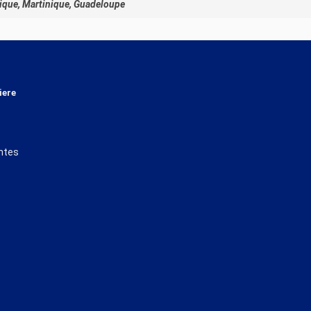
ique, Martinique, Guadeloupe
iere
ntes