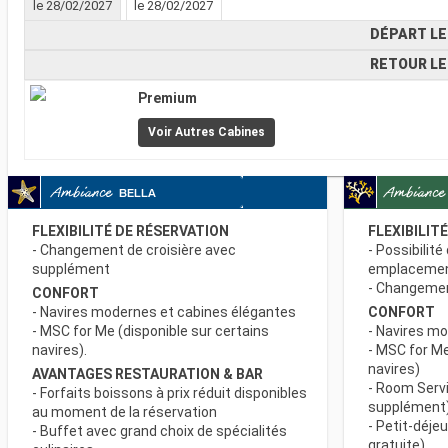
le 28/02/2027
le 28/02/2027
DÉPART LE
RETOUR LE
Premium
Voir Autres Cabines
FLEXIBILITÉ DE RÉSERVATION
FLEXIBILIT
- Changement de croisière avec
- Possibilité
supplément
emplaceme
- Changement
CONFORT
- Navires modernes et cabines élégantes
CONFORT
- MSC for Me (disponible sur certains
- Navires m
navires).
- MSC for Me
navires)
AVANTAGES RESTAURATION & BAR
- Room Servi
- Forfaits boissons à prix réduit disponibles
supplément
au moment de la réservation
- Petit-déje
- Buffet avec grand choix de spécialités
gratuite)