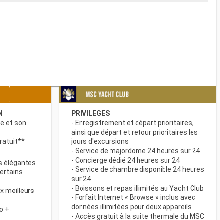
N
PRIVILEGES
ne et son
- Enregistrement et départ prioritaires,
ainsi que départ et retour prioritaires les
ratuit**
jours d'excursions
- Service de majordome 24 heures sur 24
- Concierge dédié 24 heures sur 24
s élégantes
- Service de chambre disponible 24 heures
certains
sur 24
- Boissons et repas illimités au Yacht Club
x meilleurs
- Forfait Internet « Browse » inclus avec
données illimitées pour deux appareils
o +
- Accès gratuit à la suite thermale du MSC