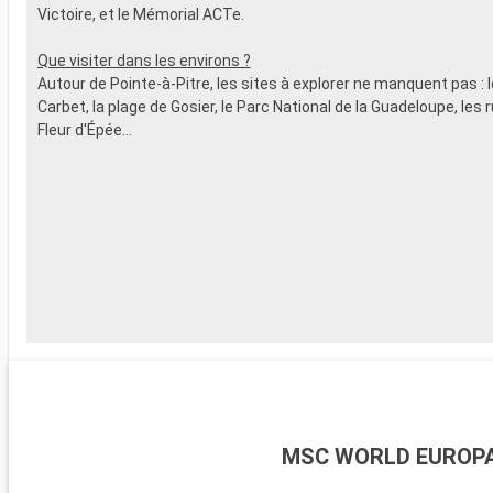
Victoire, et le Mémorial ACTe.
SERVICES
- Personnel 
Que visiter dans les environs ?
AUTRES PR
Autour de Pointe-à-Pitre, les sites à explorer ne manquent pas : 
- Points MS
Carbet, la plage de Gosier, le Parc National de la Guadeloupe, les 
Fleur d'Épée...
MSC WORLD EUROP