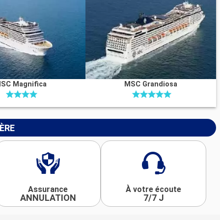
SC Magnifica
MSC Grandiosa
IÈRE
Assurance
À votre écoute
ANNULATION
7/7 J