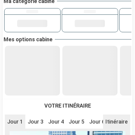
Ma catégorie cabine
Mes options cabine
VOTRE ITINÉRAIRE
Jour 1
Jour 3
Jour 4
Jour 5
Jour 6
Itinéraire
Jour 7
J