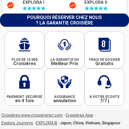
EXPLORA I
EXPLORA II
POURQUOI RÉSERVER CHEZ NOUS
? LA GARANTIE CROISIÈRE
PLUS DE 10 000
LA GARANTIE DU
FRAIS DE DOSSIER
Croisières
Meilleur Prix
Gratuits
PAIEMENT SÉCURISÉ
ASSURANCE
À VOTRE ÉCOUTE
en 4 fois
annulation
7/7 j
Croisières www.croisierenet.com
Croisières Asie
Explora Journeys
EXPLORA III
Japon, Chine, Vietnam, Singapour