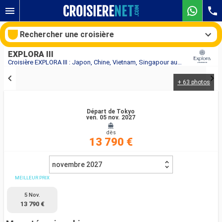
Rechercher une croisière
EXPLORA III
Croisière EXPLORA III : Japon, Chine, Vietnam, Singapour au départ de Tokyo
+ 63 photos
Nos destinations
Mois de départ
Départ de Tokyo
ven. 05 nov. 2027
dès
Ports
Compagnies
13 790 €
Rechercher
novembre 2027
MEILLEUR PRIX
5 Nov.
13 790 €