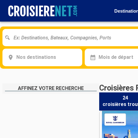
Destinatio
Nos destinations
Mois de départ
Croisières
AFFINEZ VOTRE RECHERCHE
24
croisières
trou