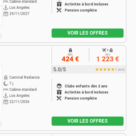
Cabine standard
Activités à bord incluses
Los Angeles
Pension complète
29/11/2027
VOIR LES OFFRES
+
dès
dès
424 €
1 223 €
5.0/5
1 avis
Carnival Radiance
7 j
Clubs enfants dès 2 ans
Cabine standard
Activités à bord incluses
Los Angeles
Pension complète
22/11/2026
VOIR LES OFFRES