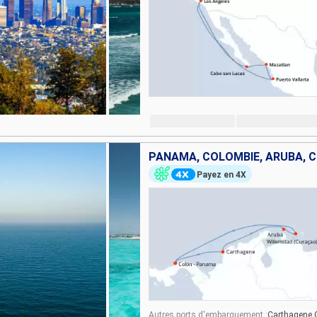
PANAMA, COLOMBIE, ARUBA, 
Payez en 4X
Autres ports d'embarquement :
Carthagene 