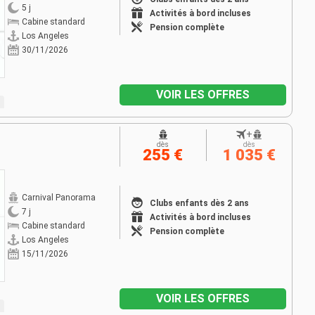
5 j
Activités à bord incluses
Cabine standard
Pension complète
Los Angeles
30/11/2026
VOIR LES OFFRES
+
dès
dès
255 €
1 035 €
Carnival Panorama
Clubs enfants dès 2 ans
7 j
Activités à bord incluses
Cabine standard
Pension complète
Los Angeles
15/11/2026
VOIR LES OFFRES