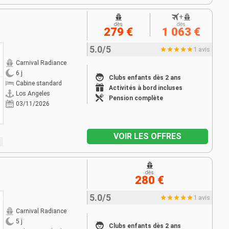
+
dès
dès
279 €
1 063 €
5.0/5
1 avis
Carnival Radiance
6 j
Clubs enfants dès 2 ans
Cabine standard
Activités à bord incluses
Los Angeles
Pension complète
03/11/2026
VOIR LES OFFRES
dès
280 €
5.0/5
1 avis
Carnival Radiance
5 j
Clubs enfants dès 2 ans