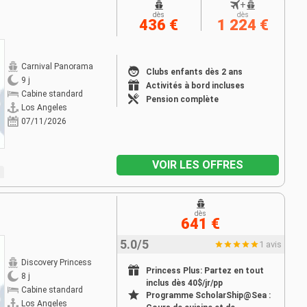
+
dès
dès
436 €
1 224 €
Carnival Panorama
Clubs enfants dès 2 ans
9 j
Activités à bord incluses
Cabine standard
Pension complète
Los Angeles
07/11/2026
VOIR LES OFFRES
dès
641 €
5.0/5
1 avis
Discovery Princess
Princess Plus: Partez en tout
8 j
inclus dès 40$/jr/pp
Cabine standard
Programme ScholarShip@Sea :
Los Angeles