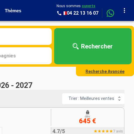
Nous sommes
ouverts
Thèmes
04 22 13 16 07
Rechercher
agnies
Recherche Avancée
026 - 2027
Trier : Meilleures ventes
dès
645 €
4.7/5
7 avis