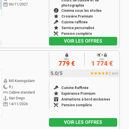
Cours de cuisine et de
06/11/2027
photographie
Cinéma sous les étoiles
Croisière Premium
Cuisine raffinée
Service personalisé
Pension complète
VOIR LES OFFRES
+
dès
dès
779 €
1 774 €
5.0/5
2 avis
MS Koningsdam
8 j
Cuisine Raffinée
Cabine standard
Expérience Premium
San Diego
Animations à bord exclusives
14/11/2026
Pension complète
VOIR LES OFFRES