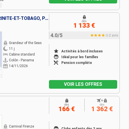
BONAIRE, ARUBA, CURAÇAO, TRINITÉ-ET-TOBAGO, PANAMA
dès
1 133 €
4.0/5
2 avis
Grandeur of the Seas
11 j
Activités à bord incluses
Cabine standard
Idéal pour les familles
Colón - Panama
Pension complète
14/11/2026
VOIR LES OFFRES
+
dès
dès
166 €
1 362 €
Carnival Firenze
Clubs enfants dès 2 ans