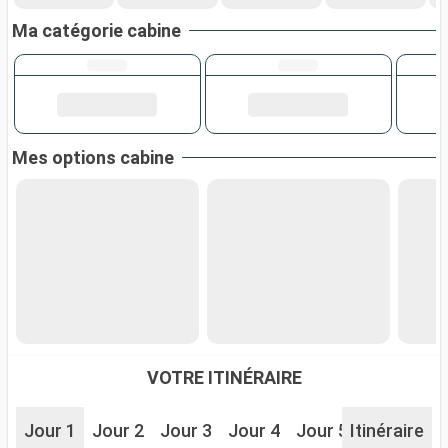
Ma catégorie cabine
Mes options cabine
VOTRE ITINÉRAIRE
Jour 1
Jour 2
Jour 3
Jour 4
Jour 5
Itinéraire
Jour 6
J