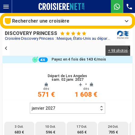
Rechercher une croisière
DISCOVERY PRINCESS
Croisière Discovery Princess : Mexique, États-Unis au départ de Los Angeles
+ 98 photos
Nos destinations
Payez en 4 fois dès
143 €
/mois
Mois de départ
Départ de Los Angeles
sam. 02 janv. 2027
Ports
Compagnies
+
dès
dès
571 €
1 608 €
Rechercher
janvier 2027
3 Oct.
10 Oct.
17 Oct.
24 Oct.
683 €
596 €
665 €
705 €