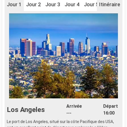
Jour 1
Jour 2
Jour 3
Jour 4
Jour 5
Itinéraire
Arrivée
Départ
Los Angeles
---
16:00
Le port de Los Angeles, situé sur la côte Pacifique des USA,
L