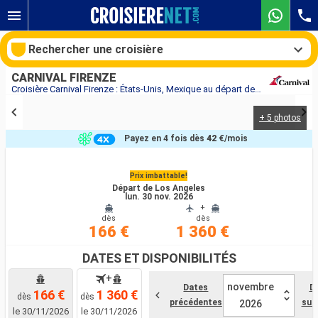
Rechercher une croisière
CARNIVAL FIRENZE
Croisière Carnival Firenze : États-Unis, Mexique au départ de Los Angeles
+ 5 photos
Nos destinations
Payez en 4 fois dès
42 €
/mois
Mois de départ
Prix imbattable!
Départ de Los Angeles
Ports
Compagnies
lun. 30 nov. 2026
+
dès
dès
Rechercher
166 €
1 360 €
DATES ET DISPONIBILITÉS
+
novembre
Dates
D
166 €
1 360 €
dès
dès
précédentes
sui
2026
le 30/11/2026
le 30/11/2026