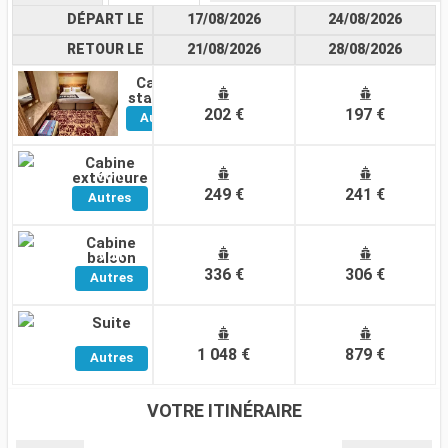
DÉPART LE
17/08/2026
24/08/2026
RETOUR LE
21/08/2026
28/08/2026
Cabine
Voir
standard
202 €
197 €
Autres
Cabines
Cabine
Voir
extérieure
249 €
241 €
Autres
Cabines
Cabine
Voir
balcon
336 €
306 €
Autres
Cabines
Suite
Voir
1 048 €
879 €
Autres
Cabines
VOTRE ITINÉRAIRE