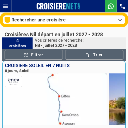
Rechercher une croisière
Croisières Nil départ en juillet 2027 - 2028
4
Vos critères de recherche :
Nil - juillet 2027 - 2028
croisières
Nos destinations
Filtrer
Trier
Mois de départ
CROISIÈRE SOLEIL EN 7 NUITS
8 jours, Soleil
Ports
Compagnies
Rechercher