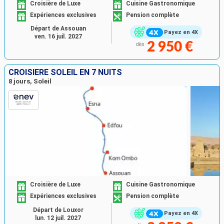
Croisière de Luxe
Cuisine Gastronomique
Expériences exclusives
Pension complète
Départ de Assouan
Payez en 4X
ven. 16 juil. 2027
2 950 €
dès
CROISIÈRE SOLEIL EN 7 NUITS
8 jours, Soleil
Croisière de Luxe
Cuisine Gastronomique
Expériences exclusives
Pension complète
Départ de Louxor
Payez en 4X
lun. 12 juil. 2027