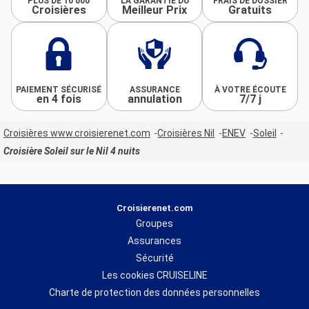
PLUS DE 10 000
LA GARANTIE DU
FRAIS DE DOSSIER
Croisières
Meilleur Prix
Gratuits
PAIEMENT SÉCURISÉ
ASSURANCE
À VOTRE ÉCOUTE
en 4 fois
annulation
7/7 j
Croisières www.croisierenet.com
Croisières Nil
ENEV
Soleil
Croisière Soleil sur le Nil 4 nuits
Croisierenet.com
Groupes
Assurances
Sécurité
Les cookies CRUISELINE
Charte de protection des données personnelles