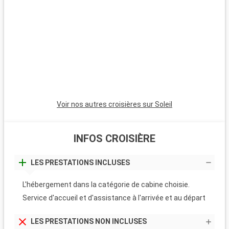
L
T
E
c
m
p
Voir nos autres croisières sur Soleil
s
d
INFOS CROISIÈRE
LES PRESTATIONS INCLUSES
L'hébergement dans la catégorie de cabine choisie.
Service d'accueil et d'assistance à l'arrivée et au départ
LES PRESTATIONS NON INCLUSES