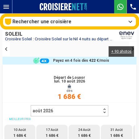
Rechercher une croisière
SOLEIL
Croisière Soleil : Croisière Soleil sur le Nil 4 nuits au départ de Louxor
+ 90 photos
Nos destinations
Payez en 4 fois dès
422 €
/mois
Mois de départ
Départ de Louxor
lun. 10 août 2026
Ports
Compagnies
dès
1 686 €
Rechercher
août 2026
MEILLEUR PRIX
10 Août
17 Août
24 Août
31 Août
1 686 €
1 686 €
1 686 €
1 686 €