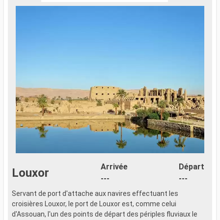
Arrivée
Départ
Louxor
---
---
Servant de port d'attache aux navires effectuant les
S
croisières Louxor, le port de Louxor est, comme celui
c
d'Assouan, l'un des points de départ des périples fluviaux le
d