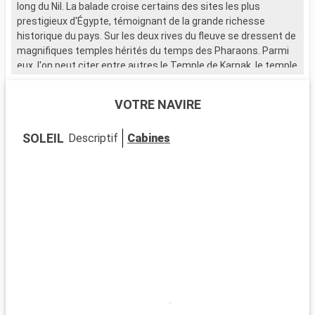
long du Nil. La balade croise certains des sites les plus
l
prestigieux d'Égypte, témoignant de la grande richesse
p
historique du pays. Sur les deux rives du fleuve se dressent de
h
magnifiques temples hérités du temps des Pharaons. Parmi
m
eux, l'on peut citer entre autres le Temple de Karnak, le temple
e
de Louxor, le Ramesseum Temple et celui de Séti Ier. Bien sûr,
d
il existe d'autres endroits à ne surtout pas manquer pendant
i
VOTRE NAVIRE
la croisiere Louxor comme les fameuses vallées des Rois et
l
des Reines, les Colosses de Memnon ainsi que la Maison
d
SOLEIL
Descriptif
Cabines
d'Howard Center. Les amateurs de musée de leur côté seront
d
comblés par la visite des célèbres musées de l'ancienne cité
c
de Thèbes, dont le Luxor Museum et le Mummification
d
Museum.
Excursions du jour
Visite des temples de Karnak
Visite du temple de Louxor