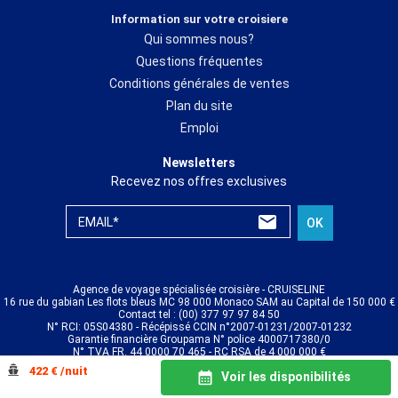
Information sur votre croisiere
Qui sommes nous?
Questions fréquentes
Conditions générales de ventes
Plan du site
Emploi
Newsletters
Recevez nos offres exclusives
EMAIL*
OK
Agence de voyage spécialisée croisière - CRUISELINE
16 rue du gabian Les flots bleus MC 98 000 Monaco SAM au Capital de 150 000 €
Contact tel : (00) 377 97 97 84 50
N° RCI: 05S04380 - Récépissé CCIN n°2007-01231/2007-01232
Garantie financière Groupama N° police 4000717380/0
N° TVA FR. 44 0000 70 465 - RC RSA de 4 000 000 €
© CRUISELINE 2026 - all rights reserved
422 € /nuit
Voir les disponibilités