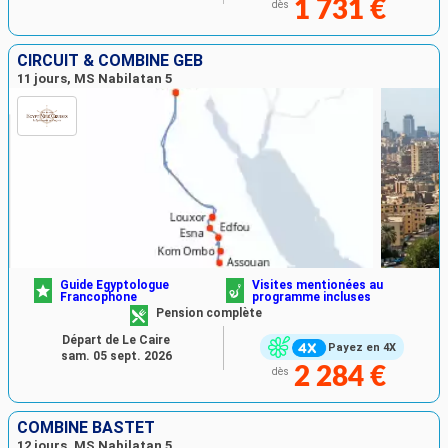
1 731 €
dès
CIRCUIT & COMBINÉ GEB
11 jours, MS Nabilatan 5
Guide Egyptologue
Visites mentionées au
Francophone
programme incluses
Pension complète
Départ de Le Caire
Payez en 4X
sam. 05 sept. 2026
2 284 €
dès
COMBINÉ BASTET
12 jours, MS Nabilatan 5