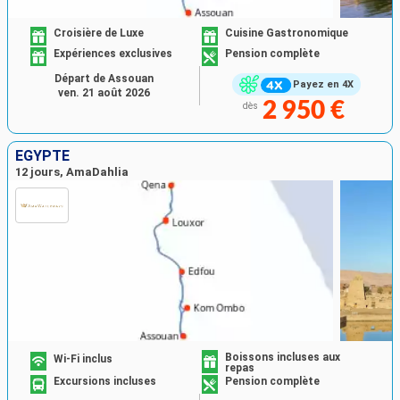
Croisière de Luxe
Cuisine Gastronomique
Expériences exclusives
Pension complète
Départ de Assouan
Payez en 4X
ven. 21 août 2026
2 950 €
dès
EGYPTE
12 jours, AmaDahlia
Boissons incluses aux
Wi-Fi inclus
repas
Excursions incluses
Pension complète