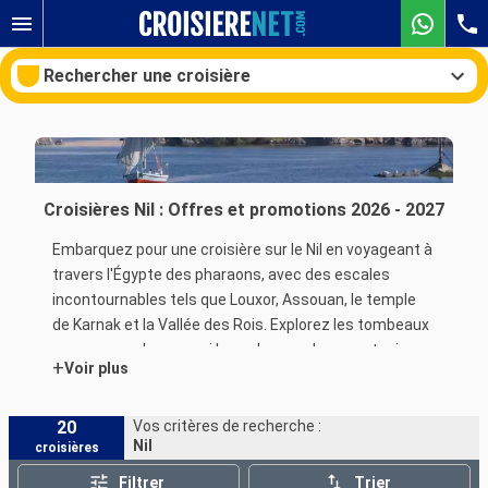
Rechercher une croisière
Nos destinations
Croisières Nil : Offres et promotions 2026 - 2027
Mois de départ
Embarquez pour une
croisière
sur le Nil en voyageant à
travers l'Égypte des pharaons, avec des escales
Ports
Compagnies
incontournables tels que Louxor, Assouan, le temple
de Karnak et la Vallée des Rois. Explorez les tombeaux
Rechercher
royaux, marchez parmi les colonnes des sanctuaires
+
Voir plus
imposants, flânez dans des marchés vibrants de
senteurs et de teintes et savourez les délices de la
gastronomie traditionnelle égyptienne.
20
Vos critères de recherche :
Nil
croisières
Filtrer
Trier