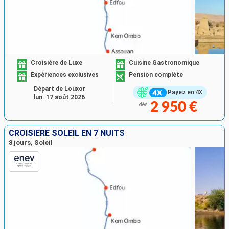
Croisière de Luxe
Cuisine Gastronomique
Expériences exclusives
Pension complète
Départ de Louxor
Payez en 4X
lun. 17 août 2026
2 950 €
dès
CROISIÈRE SOLEIL EN 7 NUITS
8 jours, Soleil