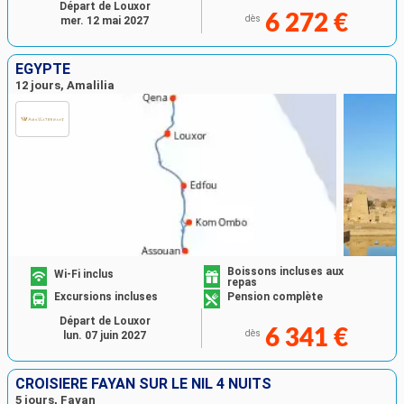
Départ de Louxor
6 272 €
dès
mer. 12 mai 2027
EGYPTE
12 jours, Amalilia
Boissons incluses aux
Wi-Fi inclus
repas
Excursions incluses
Pension complète
Départ de Louxor
6 341 €
dès
lun. 07 juin 2027
CROISIÈRE FAYAN SUR LE NIL 4 NUITS
5 jours, Fayan