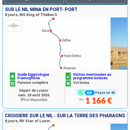
SUR LE NIL MINA EN PORT- PORT
8 jours, MS King of Thèbes 5
Guide Egyptologue
Visites mentionées au
Francophone
programme incluses
Pension complète
Vol inclus
Départ de Louxor
Payez en 4X
sam. 29 août 2026
1 166 €
Vol disponible
dès
CROISIÈRE SUR LE NIL : SUR LA TERRE DES PHARAONS
8 jours, RV Star of Luxor