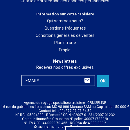
Charte de protection des données personnelles
Information sur votre croisiere
Qui sommes nous?
Questions fréquentes
Conditions générales de ventes
Plan du site
Emploi
Newsletters
Recevez nos offres exclusives
EMAIL*
OK
Agence de voyage spécialisée croisière - CRUISELINE
16 rue du gabian Les flots bleus MC 98 000 Monaco SAM au Capital de 150 000 €
Contact tel : (00) 377 97 97 84 50
N° RCI: 05S04380 - Récépissé CCIN n°2007-01231/2007-01232
Garantie financière Groupama N° police 4000717380/0
N° TVA FR. 44 0000 70 465 - RC RSA de 4 000 000 €
© CRUISELINE 2026 - all rights reserved