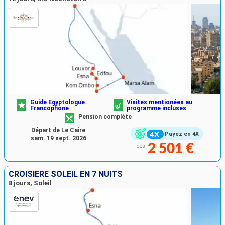
Guide Egyptologue
Visites mentionées au
Francophone
programme incluses
Pension complète
Départ de Le Caire
Payez en 4X
sam. 19 sept. 2026
2 501 €
dès
CROISIÈRE SOLEIL EN 7 NUITS
8 jours, Soleil