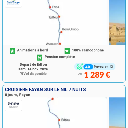
Animations à bord
100% Francophone
Pension complète
Départ de Edfou
Payez en 4X
sam. 14 nov. 2026
1 289 €
Vol disponible
dès
CROISIÈRE FAYAN SUR LE NIL 7 NUITS
8 jours, Fayan