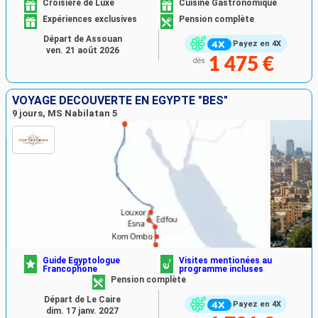
Croisière de Luxe
Cuisine Gastronomique
Expériences exclusives
Pension complète
Départ de Assouan
Payez en 4X
ven. 21 août 2026
1 475 €
dès
VOYAGE DÉCOUVERTE EN EGYPTE "BES"
9 jours, MS Nabilatan 5
Guide Egyptologue
Visites mentionées au
Francophone
programme incluses
Pension complète
Départ de Le Caire
Payez en 4X
dim. 17 janv. 2027