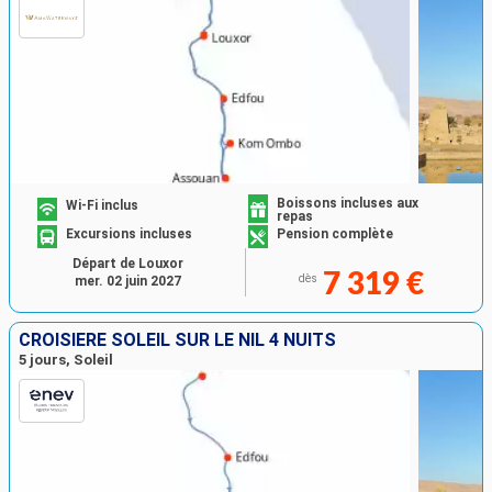
Boissons incluses aux
Wi-Fi inclus
repas
Excursions incluses
Pension complète
Départ de Louxor
7 319 €
dès
mer. 02 juin 2027
CROISIÈRE SOLEIL SUR LE NIL 4 NUITS
5 jours, Soleil