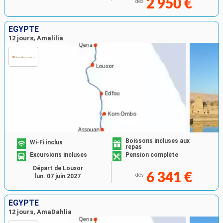
2 950 €
dès
EGYPTE
12 jours, Amalilia
Boissons incluses aux
Wi-Fi inclus
repas
Excursions incluses
Pension complète
Départ de Louxor
6 341 €
dès
lun. 07 juin 2027
EGYPTE
12 jours, AmaDahlia