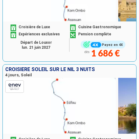
Croisière de Luxe
Cuisine Gastronomique
Expériences exclusives
Pension complète
Départ de Louxor
Payez en 4X
lun. 21 juin 2027
1 686 €
dès
CROISIÈRE SOLEIL SUR LE NIL 3 NUITS
4 jours, Soleil