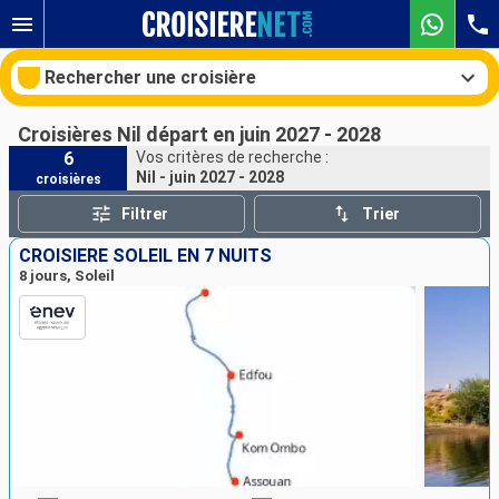
Rechercher une croisière
Croisières Nil départ en juin 2027 - 2028
6
Vos critères de recherche :
Nil - juin 2027 - 2028
croisières
Nos destinations
Filtrer
Trier
Mois de départ
CROISIÈRE SOLEIL EN 7 NUITS
8 jours, Soleil
Ports
Compagnies
Rechercher