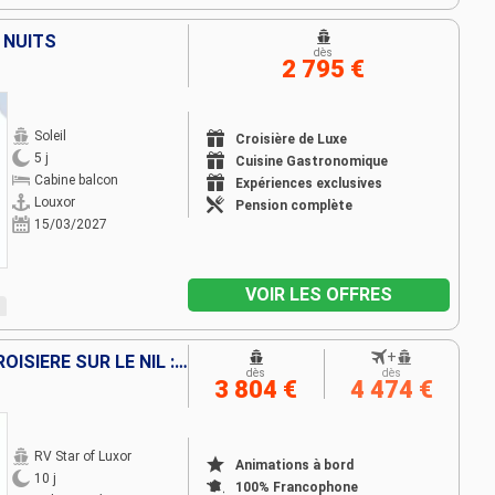
4 NUITS
dès
2 795 €
Soleil
Croisière de Luxe
5 j
Cuisine Gastronomique
Cabine balcon
Expériences exclusives
Louxor
Pension complète
15/03/2027
VOIR LES OFFRES
+
LES ESSENTIELS DU CAIRE & CROISIÈRE SUR LE NIL : SUR LA TERRE DES PHARAONS
dès
dès
3 804 €
4 474 €
RV Star of Luxor
Animations à bord
10 j
100% Francophone