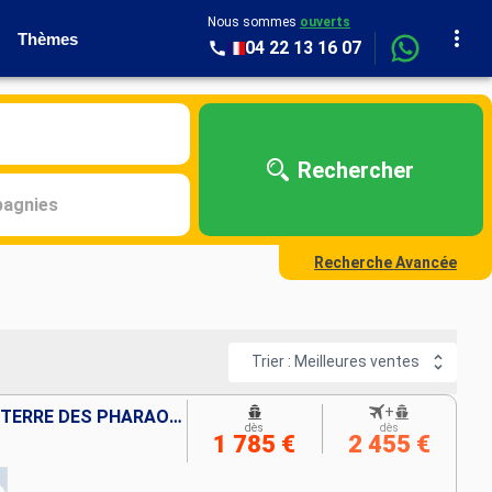
Nous sommes
ouverts
Thèmes
04 22 13 16 07
Rechercher
agnies
Recherche Avancée
Trier : Meilleures ventes
+
CROISIÈRE SUR LE NIL : SUR LA TERRE DES PHARAONS
dès
dès
1 785 €
2 455 €