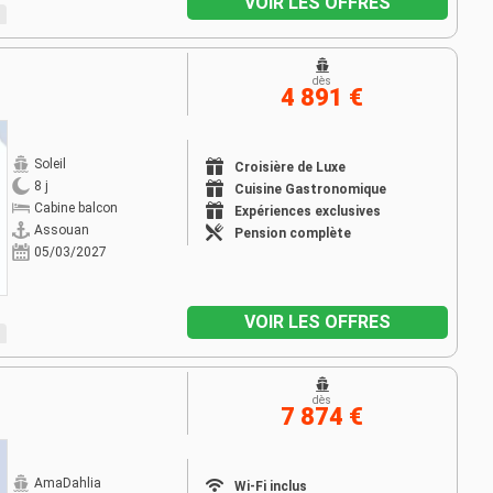
VOIR LES OFFRES
dès
4 891 €
Soleil
Croisière de Luxe
8 j
Cuisine Gastronomique
Cabine balcon
Expériences exclusives
Assouan
Pension complète
05/03/2027
VOIR LES OFFRES
dès
7 874 €
AmaDahlia
Wi-Fi inclus