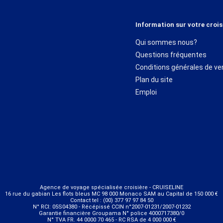
Information sur votre crois
Qui sommes nous?
Questions fréquentes
Conditions générales de ve
Plan du site
Emploi
Agence de voyage spécialisée croisière - CRUISELINE
16 rue du gabian Les flots bleus MC 98 000 Monaco SAM au Capital de 150 000 €
Contact tel : (00) 377 97 97 84 50
N° RCI: 05S04380 - Récépissé CCIN n°2007-01231/2007-01232
Garantie financière Groupama N° police 4000717380/0
N° TVA FR. 44 0000 70 465 - RC RSA de 4 000 000 €