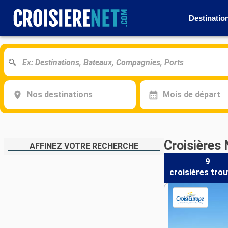
Destinatio
Nos destinations
Mois de départ
Croisières 
AFFINEZ VOTRE RECHERCHE
9
croisières
trou