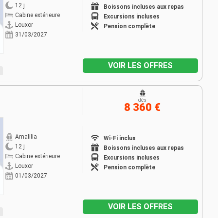
12 j
Boissons incluses aux repas
Cabine extérieure
Excursions incluses
Louxor
Pension complète
31/03/2027
VOIR LES OFFRES
dès
8 360 €
Amalilia
Wi-Fi inclus
12 j
Boissons incluses aux repas
Cabine extérieure
Excursions incluses
Louxor
Pension complète
01/03/2027
VOIR LES OFFRES