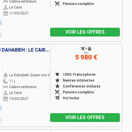
Cabine extérieure
Pension complète
Le Caire
11/03/2027
VOIR LES OFFRES
+
CROISIÈRE LE NIL MYTHIQUE EN DAHABIEH : LE CAIRE, LOUXOR, ASSOUAN
dès
5 980 €
100% Francophone
La Dahabieh Queen Isis II
Navires intimistes
11 j
Conférences incluses
Cabine extérieure
Pension complète
Le Caire
Vol inclus
19/03/2027
VOIR LES OFFRES