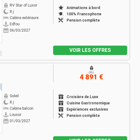
RV Star of Luxor
Animations à bord
8 j
100% Francophone
Cabine extérieure
Pension complète
Edfou
06/03/2027
VOIR LES OFFRES
dès
4 891 €
Soleil
Croisière de Luxe
8 j
Cuisine Gastronomique
Cabine balcon
Expériences exclusives
Louxor
Pension complète
01/03/2027