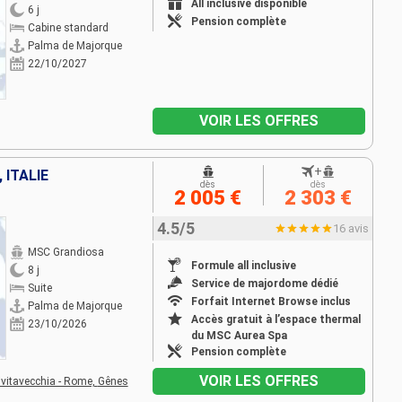
All inclusive disponible
6 j
Pension complète
Cabine standard
Palma de Majorque
22/10/2027
VOIR LES OFFRES
+
 ITALIE
dès
dès
2 005 €
2 303 €
4.5/5
16 avis
MSC Grandiosa
Formule all inclusive
8 j
Service de majordome dédié
Suite
Forfait Internet Browse inclus
Palma de Majorque
Accès gratuit à l’espace thermal
23/10/2026
du MSC Aurea Spa
Pension complète
VOIR LES OFFRES
ivitavecchia - Rome,
Gênes