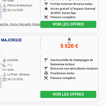
Suite
Forfait Internet Browse inclus
Palma de Majorque
Accès gratuit à l’espace thermal
06/10/2028
du MSC Aurea Spa
Pension complète
VOIR LES OFFRES
vecchia - Rome,
Marseille,
Gênes
E, MAJORQUE
dès
5 520 €
Une bouteille de champagne de
EUROPA
bienvenue incluse
11 j
Boissons non alcoolisées incluses
Suite
Pourboires inclus
Le Piree - Athenes
Pension complète
26/10/2026
VOIR LES OFFRES