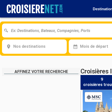
Destinatio
Nos destinations
Mois de départ
Croisières 
AFFINEZ VOTRE RECHERCHE
9
croisières
trou