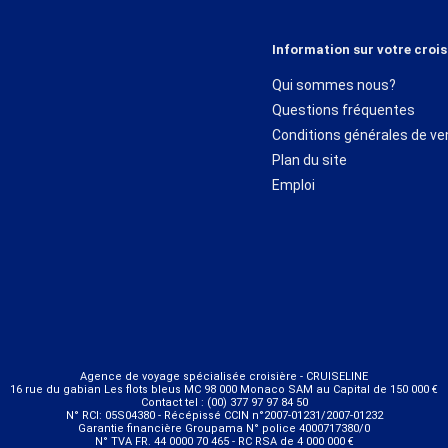
Information sur votre crois
Qui sommes nous?
Questions fréquentes
Conditions générales de ve
Plan du site
Emploi
Agence de voyage spécialisée croisière - CRUISELINE
16 rue du gabian Les flots bleus MC 98 000 Monaco SAM au Capital de 150 000 €
Contact tel : (00) 377 97 97 84 50
N° RCI: 05S04380 - Récépissé CCIN n°2007-01231/2007-01232
Garantie financière Groupama N° police 4000717380/0
N° TVA FR. 44 0000 70 465 - RC RSA de 4 000 000 €