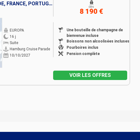
ALLEMAGNE, BELGIQUE, ISLANDE, FRANCE, PORTUGAL, ESPAGNE, IBIZA, MAJORQUE
dès
8 190 €
Une bouteille de champagne de
EUROPA
bienvenue incluse
16 j
Boissons non alcoolisées incluses
Suite
Pourboires inclus
Hamburg Cruise Parade
Pension complète
10/10/2027
VOIR LES OFFRES