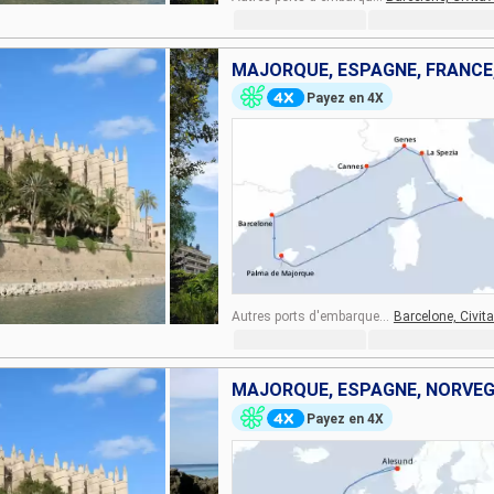
MAJORQUE, ESPAGNE, FRANCE,
Payez en 4X
Autres ports d'embarquement :
Barcelone,
Civit
MAJORQUE, ESPAGNE, NORVÈ
Payez en 4X