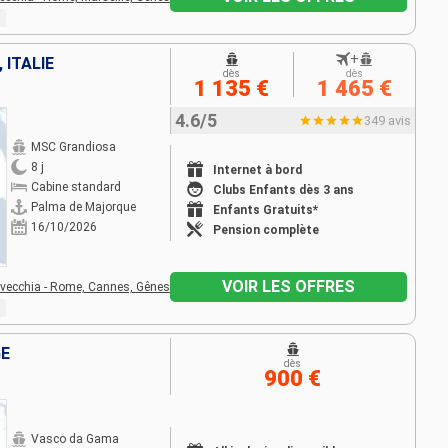
+
 ITALIE
dès
dès
1 135 €
1 465 €
4.6/5
349 avis
MSC Grandiosa
8 j
Internet à bord
Cabine standard
Clubs Enfants dès 3 ans
Palma de Majorque
Enfants Gratuits*
16/10/2026
Pension complète
VOIR LES OFFRES
avecchia - Rome,
Cannes,
Gênes
GE
dès
900 €
Vasco da Gama