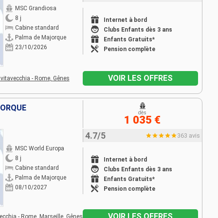
MSC Grandiosa
8 j
Internet à bord
Cabine standard
Clubs Enfants dès 3 ans
Palma de Majorque
Enfants Gratuits*
23/10/2026
Pension complète
VOIR LES OFFRES
ivitavecchia - Rome,
Gênes
AJORQUE
dès
1 035 €
4.7/5
363 avis
MSC World Europa
8 j
Internet à bord
Cabine standard
Clubs Enfants dès 3 ans
Palma de Majorque
Enfants Gratuits*
08/10/2027
Pension complète
VOIR LES OFFRES
vecchia - Rome,
Marseille,
Gênes