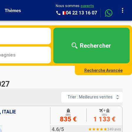
Nous sommes
ouverts
Thèmes
04 22 13 16 07
Rechercher
agnies
Recherche Avancée
027
Trier : Meilleures ventes
+
 ITALIE
dès
dès
835 €
1 133 €
4.6/5
349 avis