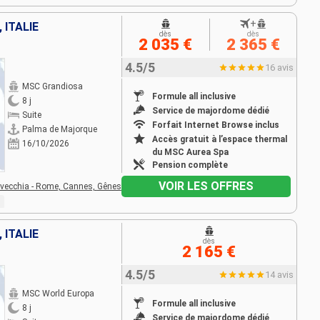
+
 ITALIE
dès
dès
2 035 €
2 365 €
4.5/5
16 avis
MSC Grandiosa
Formule all inclusive
8 j
Service de majordome dédié
Suite
Forfait Internet Browse inclus
Palma de Majorque
Accès gratuit à l’espace thermal
16/10/2026
du MSC Aurea Spa
Pension complète
VOIR LES OFFRES
avecchia - Rome,
Cannes,
Gênes
 ITALIE
dès
2 165 €
4.5/5
14 avis
MSC World Europa
Formule all inclusive
8 j
Service de majordome dédié