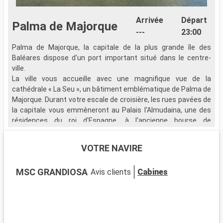
Arrivée
Départ
Palma de Majorque
---
23:00
Palma de Majorque, la capitale de la plus grande île des
L
Baléares dispose d'un port important situé dans le centre-
L
ville.
e
La ville vous accueille avec une magnifique vue de la
i
cathédrale « La Seu », un bâtiment emblématique de Palma de
p
Majorque. Durant votre escale de croisière, les rues pavées de
la capitale vous emmèneront au Palais l'Almudaina, une des
Q
résidences du roi d'Espagne, à l'ancienne bourse de
B
ème
s
commerce du 15
siècle,
la Lonja
ou bien encore au château
G
de Bellver niché sur une colline recouverte de pins.
VOTRE NAVIRE
h
La visite de la ville ne pourra se faire sans découvrir les
p
célèbres grottes du Drach qui cachent en leurs fonds les plus
MSC GRANDIOSA
Avis clients
Cabines
grands lacs souterrains au Monde. L'île regorge également
Q
d'une richesse naturelle et d'un relief montagneux avec la
A
Sierra Tramontan, sorte de balcon sur la Méditerranée bordé
s
d'oliviers et de criques à l'eau turquoise comme celle de
c
Formentor.