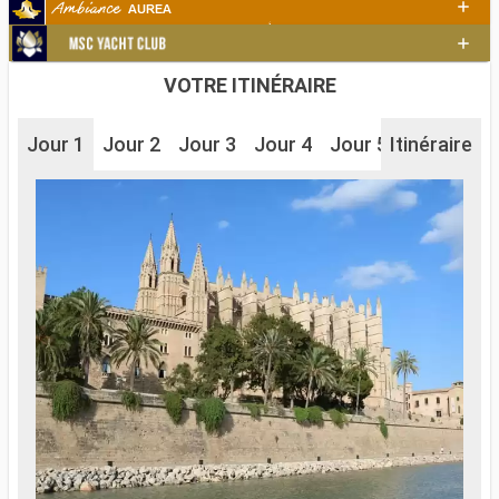
VOTRE ITINÉRAIRE
Jour 1
Jour 2
Jour 3
Jour 4
Jour 5
Itinéraire
Jour 6
J