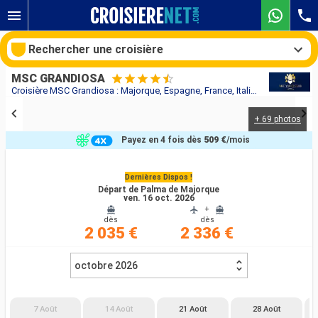
Rechercher une croisière
MSC GRANDIOSA
Croisière MSC Grandiosa : Majorque, Espagne, France, Italie au départ de Palma de Majorque
+ 69 photos
Nos destinations
Payez en 4 fois dès
509 €
/mois
Mois de départ
Dernières Dispos !
Départ de Palma de Majorque
Ports
Compagnies
ven. 16 oct. 2026
+
dès
dès
Rechercher
2 035 €
2 336 €
octobre 2026
7 Août
14 Août
21 Août
28 Août