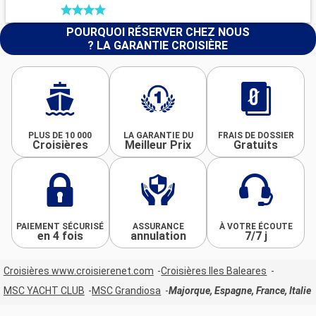
POURQUOI RÉSERVER CHEZ NOUS
? LA GARANTIE CROISIÈRE
PLUS DE 10 000
LA GARANTIE DU
FRAIS DE DOSSIER
Croisières
Meilleur Prix
Gratuits
PAIEMENT SÉCURISÉ
ASSURANCE
À VOTRE ÉCOUTE
en 4 fois
annulation
7/7 j
Croisières www.croisierenet.com
Croisières Iles Baleares
MSC YACHT CLUB
MSC Grandiosa
Majorque, Espagne, France, Italie