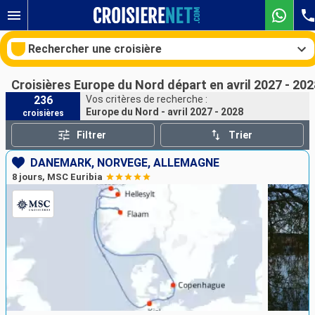
Rechercher une croisière
Croisières Europe du Nord départ en avril 2027 - 202
236
Vos critères de recherche :
Europe du Nord - avril 2027 - 2028
croisières
Nos destinations
Filtrer
Trier
Mois de départ
DANEMARK, NORVÈGE, ALLEMAGNE
8 jours, MSC Euribia
Ports
Compagnies
Rechercher