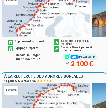
Spécialiste Fjords &
Supplément solo réduit
Polaires
Cuisine Norvégienne &
Équipage Experts
Internationale
Départ de Bergen
Payez en 4X
mar. 13 avr. 2027
2 100 €
dès
À LA RECHERCHE DES AURORES BORÉALES
12 jours, MS Nordlys