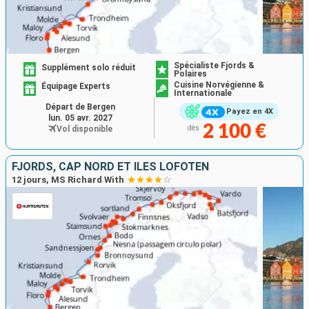
Spécialiste Fjords &
Supplément solo réduit
Polaires
Cuisine Norvégienne &
Équipage Experts
Internationale
Départ de Bergen
Payez en 4X
lun. 05 avr. 2027
2 100 €
Vol disponible
dès
FJORDS, CAP NORD ET ÎLES LOFOTEN
12 jours, MS Richard With