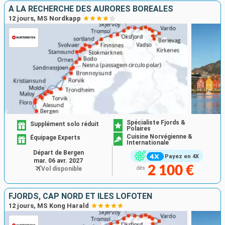
À LA RECHERCHE DES AURORES BORÉALES
12 jours, MS Nordkapp
Spécialiste Fjords &
Supplément solo réduit
Polaires
Cuisine Norvégienne &
Équipage Experts
Internationale
Départ de Bergen
Payez en 4X
mar. 06 avr. 2027
2 100 €
Vol disponible
dès
FJORDS, CAP NORD ET ÎLES LOFOTEN
12 jours, MS Kong Harald