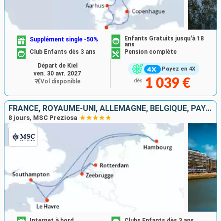
Enfants Gratuits jusqu'à 18
Supplément single -50%
ans
Club Enfants dès 3 ans
Pension complète
Départ de Kiel
Payez en 4X
ven. 30 avr. 2027
1 039 €
Vol disponible
dès
FRANCE, ROYAUME-UNI, ALLEMAGNE, BELGIQUE, PAYS-BAS
8 jours, MSC Preziosa
Internet à bord
Clubs Enfants dès 3 ans