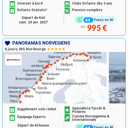
Internet à bord
Clubs Enfants dès 3 ans
Enfants Gratuits*
Pension complète
Départ de Kiel
Payez en 4X
sam. 24 avr. 2027
995 €
dès
PANORAMAS NORVÉGIENS
6 jours, MS Nordnorge
Spécialiste Fjords &
Supplément solo réduit
Polaires
Cuisine Norvégienne &
Équipage Experts
Internationale
Départ de Kirkenes
Payez en 4X