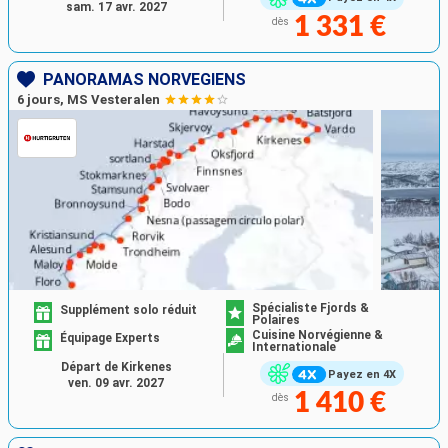
sam. 17 avr. 2027
1 331 €
dès
PANORAMAS NORVÉGIENS
6 jours, MS Vesteralen
Spécialiste Fjords &
Supplément solo réduit
Polaires
Cuisine Norvégienne &
Équipage Experts
Internationale
Départ de Kirkenes
Payez en 4X
ven. 09 avr. 2027
1 410 €
dès