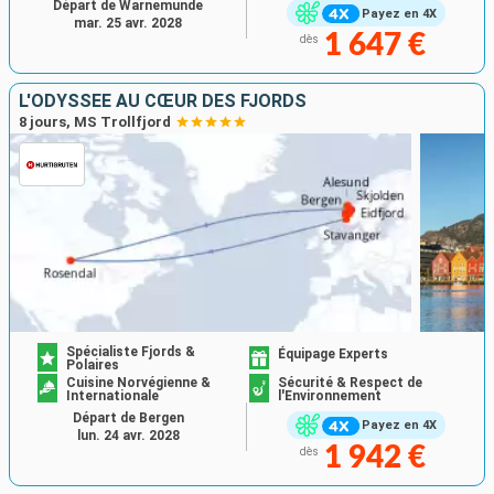
Départ de Warnemunde
Payez en 4X
mar. 25 avr. 2028
1 647 €
dès
L'ODYSSÉE AU CŒUR DES FJORDS
8 jours, MS Trollfjord
Spécialiste Fjords &
Équipage Experts
Polaires
Cuisine Norvégienne &
Sécurité & Respect de
Internationale
l'Environnement
Départ de Bergen
Payez en 4X
lun. 24 avr. 2028
1 942 €
dès