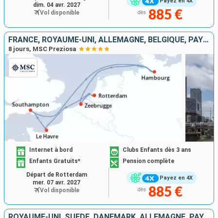
Payez en 4X
dim. 04 avr. 2027
885 €
Vol disponible
dès
FRANCE, ROYAUME-UNI, ALLEMAGNE, BELGIQUE, PAYS-BAS
8 jours, MSC Preziosa
Internet à bord
Clubs Enfants dès 3 ans
Enfants Gratuits*
Pension complète
Départ de Rotterdam
Payez en 4X
mer. 07 avr. 2027
885 €
Vol disponible
dès
ROYAUME-UNI, SUÈDE, DANEMARK, ALLEMAGNE, PAYS-BAS, BELGIQUE, FRANCE