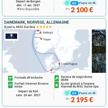
Départ de Bergen
Payez en 4X
dim. 11 avr. 2027
2 100 €
Vol disponible
dès
DANEMARK, NORVÈGE, ALLEMAGNE
8 jours, MSC Euribia
Service de majordome
Formule all inclusive
dédié
Forfait Internet Browse
Accès gratuit à l’espace
inclus
thermal du MSC Aurea Spa
Départ de Kiel
Payez en 4X
sam. 24 avr. 2027
2 195 €
dès