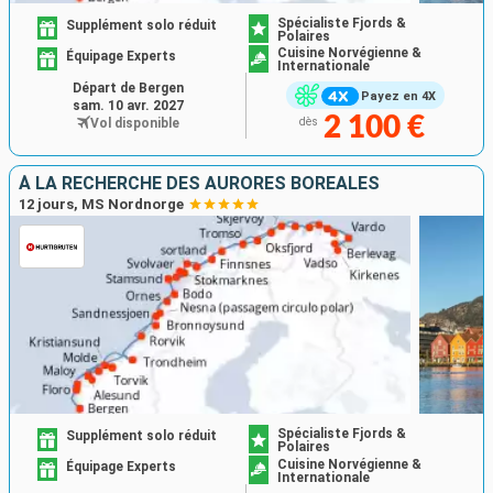
Spécialiste Fjords &
Supplément solo réduit
Polaires
Cuisine Norvégienne &
Équipage Experts
Internationale
Départ de Bergen
Payez en 4X
sam. 10 avr. 2027
2 100 €
Vol disponible
dès
À LA RECHERCHE DES AURORES BORÉALES
12 jours, MS Nordnorge
Spécialiste Fjords &
Supplément solo réduit
Polaires
Cuisine Norvégienne &
Équipage Experts
Internationale