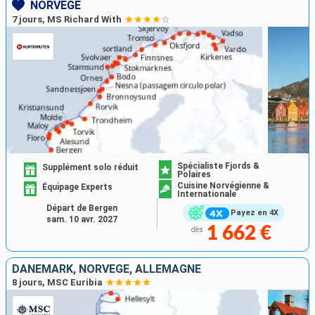
NORVÈGE
7 jours, MS Richard With
Spécialiste Fjords &
Supplément solo réduit
Polaires
Cuisine Norvégienne &
Équipage Experts
Internationale
Départ de Bergen
Payez en 4X
sam. 10 avr. 2027
1 662 €
dès
DANEMARK, NORVÈGE, ALLEMAGNE
8 jours, MSC Euribia