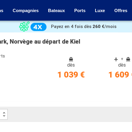
ns
Compagnies
Bateaux
Ports
Luxe
Offres
Payez en 4 fois dès
260 €
/mois
rk, Norvège au départ de Kiel
rts
+
dès
dès
e
1 039 €
1 609 