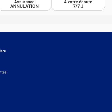
Assurance
À votre écoute
ANNULATION
7/7 J
iere
ntes