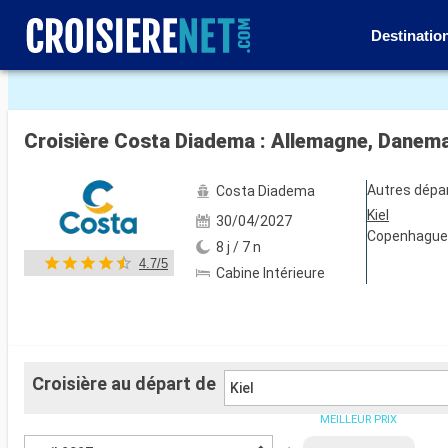
Destinatio
Voir les 56 autres photos
Croisière Costa Diadema : Allemagne, Danema
Autres dépa
Costa Diadema
Kiel
30/04/2027
Copenhagu
8 j / 7 n
4.7/5
Cabine Intérieure
Croisière au départ de
Kiel
MEILLEUR PRIX