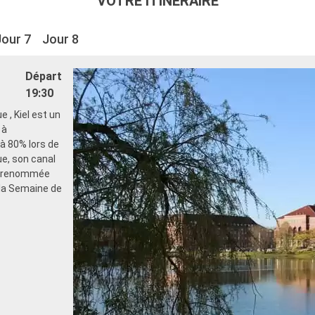
VOTRE ITINÉRAIRE
Jour 7
Jour 8
Départ
19:30
 , Kiel est un
 à
 à 80% lors de
ue, son canal
té renommée
 la Semaine de