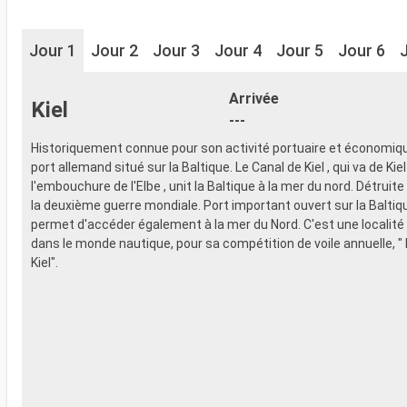
Jour 1
Jour 2
Jour 3
Jour 4
Jour 5
Jour 6
Arrivée
Kiel
---
Historiquement connue pour son activité portuaire et économique
port allemand situé sur la Baltique. Le Canal de Kiel , qui va de Kiel
l'embouchure de l'Elbe , unit la Baltique à la mer du nord. Détruite
la deuxième guerre mondiale. Port important ouvert sur la Baltiq
permet d'accéder également à la mer du Nord. C'est une locali
dans le monde nautique, pour sa compétition de voile annuelle, "
Kiel".