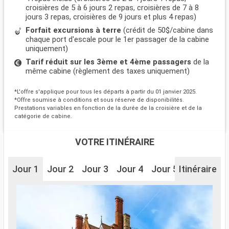
croisières de 5 à 6 jours 2 repas, croisières de 7 à 8
jours 3 repas, croisières de 9 jours et plus 4 repas)
Forfait excursions à terre
(crédit de 50$/cabine dans
chaque port d'escale pour le 1er passager de la cabine
uniquement)
Tarif réduit sur les 3ème et 4ème passagers
de la
même cabine (règlement des taxes uniquement)
*L'offre s'applique pour tous les départs à partir du 01 janvier 2025.
*Offre soumise à conditions et sous réserve de disponibilités.
Prestations variables en fonction de la durée de la croisière et de la
catégorie de cabine.
VOTRE ITINÉRAIRE
Jour 1
Jour 2
Jour 3
Jour 4
Jour 5
Itinéraire
Jour 6
J