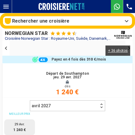
Rechercher une croisière
NORWEGIAN STAR
Croisière Norwegian Star : Royaume-Uni, Suède, Danemark, Allemagne, Pays-Bas, Belgique, France au départ de Southampton
+ 36 photos
Nos destinations
Payez en 4 fois dès
310 €
/mois
Mois de départ
Départ de Southampton
jeu. 29 avr. 2027
Ports
Compagnies
dès
1 240 €
Rechercher
avril 2027
MEILLEUR PRIX
29 Avr.
1 240 €