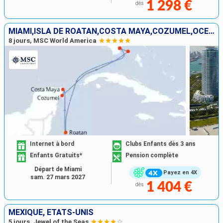
1 298 €
dès
MIAMI,ISLA DE ROATAN,COSTA MAYA,COZUMEL,OCEAN CAY,MIAMI
8 jours, MSC World America
Internet à bord
Clubs Enfants dès 3 ans
Enfants Gratuits*
Pension complète
Départ de Miami
Payez en 4X
sam. 27 mars 2027
1 404 €
dès
MEXIQUE, ÉTATS-UNIS
5 jours, Jewel of the Seas