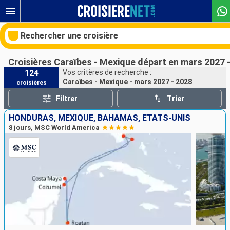
Rechercher une croisière
Croisières Caraïbes - Mexique départ en mars 2027 
124
Vos critères de recherche :
Caraïbes - Mexique - mars 2027 - 2028
croisières
Nos destinations
Filtrer
Trier
Mois de départ
HONDURAS, MEXIQUE, BAHAMAS, ÉTATS-UNIS
8 jours, MSC World America
Ports
Compagnies
Rechercher