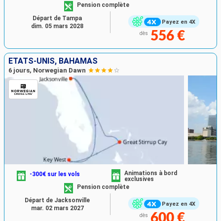
Pension complète
Départ de Tampa
Payez en 4X
dim. 05 mars 2028
556 €
dès
ÉTATS-UNIS, BAHAMAS
6 jours, Norwegian Dawn
Animations à bord
-300€ sur les vols
exclusives
Pension complète
Départ de Jacksonville
Payez en 4X
mar. 02 mars 2027
600 €
dès