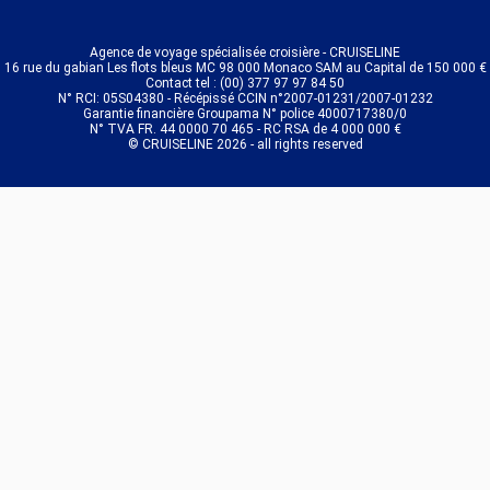
Agence de voyage spécialisée croisière - CRUISELINE
16 rue du gabian Les flots bleus MC 98 000 Monaco SAM au Capital de 150 000 €
Contact tel : (00) 377 97 97 84 50
N° RCI: 05S04380 - Récépissé CCIN n°2007-01231/2007-01232
Garantie financière Groupama N° police 4000717380/0
N° TVA FR. 44 0000 70 465 - RC RSA de 4 000 000 €
© CRUISELINE 2026 - all rights reserved