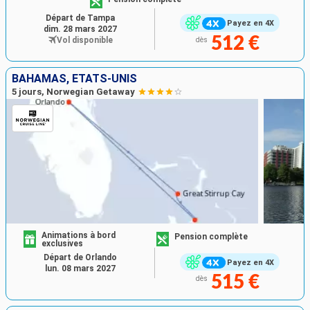
Départ de Tampa
Payez en 4X
dim. 28 mars 2027
512 €
Vol disponible
dès
BAHAMAS, ÉTATS-UNIS
5 jours, Norwegian Getaway
Animations à bord
Pension complète
exclusives
Départ de Orlando
Payez en 4X
lun. 08 mars 2027
515 €
dès