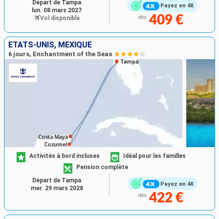
Départ de Tampa
Payez en 4X
lun. 08 mars 2027
409 €
Vol disponible
dès
ÉTATS-UNIS, MEXIQUE
6 jours, Enchantment of the Seas
Activités à bord incluses
Idéal pour les familles
Pension complète
Départ de Tampa
Payez en 4X
mer. 29 mars 2028
422 €
dès