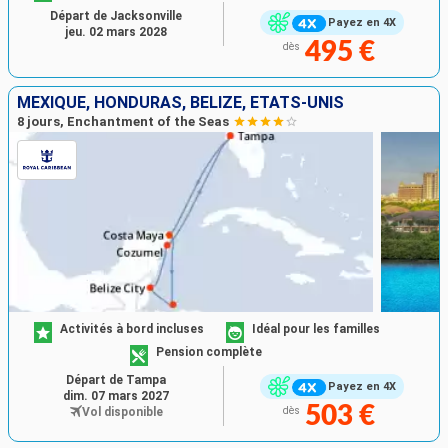
Départ de Jacksonville
Payez en 4X
jeu. 02 mars 2028
495 €
dès
MEXIQUE, HONDURAS, BELIZE, ÉTATS-UNIS
8 jours, Enchantment of the Seas
Activités à bord incluses
Idéal pour les familles
Pension complète
Départ de Tampa
Payez en 4X
dim. 07 mars 2027
503 €
Vol disponible
dès