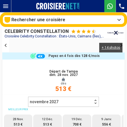
Rechercher une croisière
CELEBRITY CONSTELLATION
Croisière Celebrity Constellation : États-Unis, Caïmans (Îles), Mexique au départ de Tampa
+ 14 photos
Nos destinations
Payez en 4 fois dès
128 €
/mois
Mois de départ
Départ de Tampa
dim. 28 nov. 2027
Ports
Compagnies
dès
513 €
Rechercher
novembre 2027
MEILLEUR PRIX
28 Nov.
12 Déc.
19 Déc.
9 Janv.
513 €
513 €
708 €
556 €