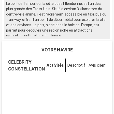
Le port de Tampa, sur la côte ouest floridienne, est un des
plus grands des États-Unis. Situé à environ 3 kilomètres du
centre-ville animé, il est facilement accessible en taxi, bus ou
tramway, offrant un point de départ idéal pour explorer la ville
et ses environs. Le port, niché dans la baie de Tampa, est
parfait pour découvrir une région riche en attractions
naturelles, culturelles et de loisirs.
Que visiter à Tampa ?
VOTRE NAVIRE
Tampa est un mélange vibrant de culture, d'histoire et de
divertissement. Ybor City, le quartier historique cubain, est
CELEBRITY
célèbre pour ses anciennes fabriques de cigares et son
Activités
Descriptif
Avis clients
ambiance nocturne. Le Tampa Riverwalk, longeant la rivière,
CONSTELLATION
relie diverses attractions, dont le Florida Aquarium, et est
parfait pour une promenade détendue. Le Tampa Museum of
Art expose des œuvres d'art moderne et ancien. Pour les
familles, Busch Gardens est un parc d'attractions et animalier
à ne pas manquer.
Que visiter dans les environs ?
Aux alentours de Tampa, de nombreuses destinations valent