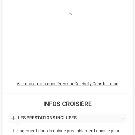
le détour. Les plages de Clearwater, à environ 35 kilomètres,
sont réputées pour leurs eaux claires et leur sable fin. Le parc
national de Myakka River, à environ 100 kilomètres, attire les
amoureux de la nature et les randonneurs. Orlando, à environ
135 kilomètres, est mondialement connu pour ses parcs à
thème, dont Walt Disney World et Universal Studios, offrant
une variété d'activités pour tous les âges.
Voir nos autres croisières sur Celebrity Constellation
INFOS CROISIÈRE
LES PRESTATIONS INCLUSES
Le logement dans la cabine préalablement choisie pour