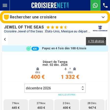
Rechercher une croisière
JEWEL OF THE SEAS
Croisière Jewel of the Seas : États-Unis, Mexique au départ de Tampa
+ 70 photos
Nos destinations
Payez en 4 fois dès
100 €
/mois
Mois de départ
Départ de Tampa
mer. 02 déc. 2026
Ports
Compagnies
+
dès
dès
400 €
1 332 €
Rechercher
décembre 2026
MEILLEUR PRIX
7 Nov.
27 Nov.
2 Déc.
28 Déc.
445 €
403 €
400 €
947 €