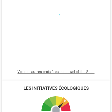
national de Myakka River, à environ 100 kilomètres, attire les
amoureux de la nature et les randonneurs. Orlando, à environ
135 kilomètres, est mondialement connu pour ses parcs à
thème, dont Walt Disney World et Universal Studios, offrant
une variété d'activités pour tous les âges.
Voir nos autres croisières sur Jewel of the Seas
LES INITIATIVES ÉCOLOGIQUES