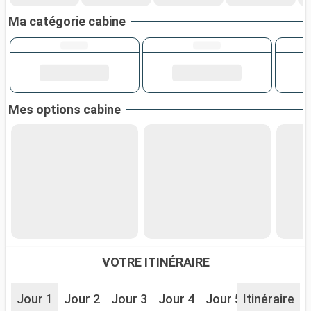
Ma catégorie cabine
Mes options cabine
VOTRE ITINÉRAIRE
Jour 1
Jour 2
Jour 3
Jour 4
Jour 5
Itinéraire
Jour 6