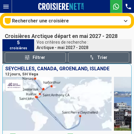
Rechercher une croisière
Croisières Arctique départ en mai 2027 - 2028
5
Vos critères de recherche :
Arctique - mai 2027 - 2028
croisières
Nos destinations
Filtrer
Trier
Mois de départ
SEYCHELLES, CANADA, GRÖENLAND, ISLANDE
12 jours, SH Vega
Ports
Compagnies
Rechercher