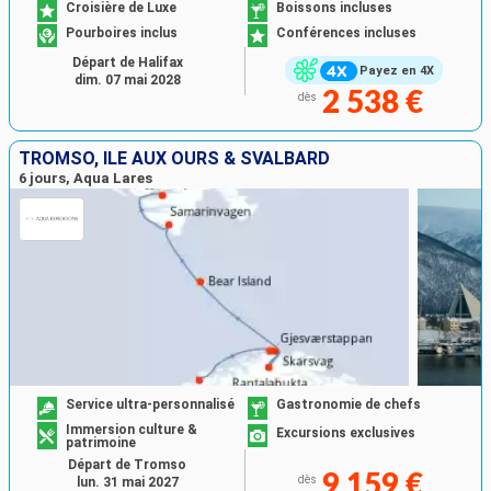
Croisière de Luxe
Boissons incluses
Pourboires inclus
Conférences incluses
Départ de Halifax
Payez en 4X
dim. 07 mai 2028
2 538 €
dès
TROMSO, ÎLE AUX OURS & SVALBARD
6 jours, Aqua Lares
Service ultra-personnalisé
Gastronomie de chefs
Immersion culture &
Excursions exclusives
patrimoine
Départ de Tromso
9 159 €
dès
lun. 31 mai 2027