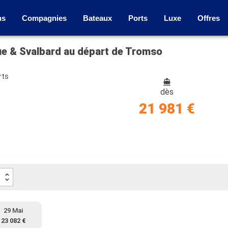
ns
Compagnies
Bateaux
Ports
Luxe
Offres
que & Svalbard au départ de Tromso
rts
dès
21 981 €
29 Mai
23 082 €