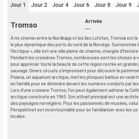
Jour 1
Jour 2
Jour 4
Jour 6
Jour 8
Jour 9
Arrivée
Tromso
---
À mi-chemin entre le Nordkapp et les îles Lofoten, Tromsø est le
le plus dynamique des ports du nord de la Norvège. Surnommée la
l'Arctique », elle est une ville pleine de charme, chargée d'histoire
Pendant les croisières Tromso, nombreuses sont les choses à voi
pour apprécier toute la beauté de cette région restée en grande 
sauvage. Divers circuits s'improvisent pour découvrir le patrimoine
Polaria, un aquarium arctique, met les phoques barbus en vedette
en famille pour se détendre devant les numéros conduits par les
Lors d'une croisiere Tromso, l'on peut également admirer la Cat
arctique construite en 1965. Son attrait principal est une archit
des paysages norvégiens. Pour les passionnés de musées, celui
Perspektivet est incontournable pour se familiariser avec les u
locales.