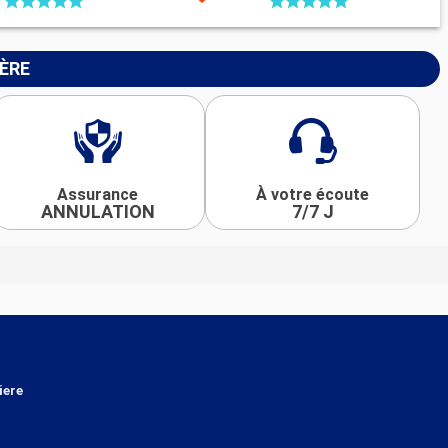
IÈRE
Assurance
À votre écoute
ANNULATION
7/7 J
iere