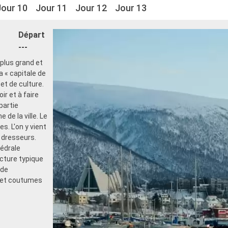
Jour 10
Jour 11
Jour 12
Jour 13
Départ
---
 plus grand et
 « capitale de
 et de culture.
r et à faire
partie
 de la ville. Le
s. L'on y vient
 dresseurs.
hédrale
ecture typique
 de
s et coutumes