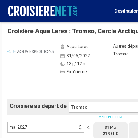
Destinatio
Voir les 26 autres photos
Croisière Aqua Lares : Tromso, Cercle Arcti
Autres dépa
Aqua Lares
Tromso
31/05/2027
13 j / 12 n
Extérieure
Croisière au départ de
Tromso
MEILLEUR PRIX
mai 2027
31 Mai
21 981 €