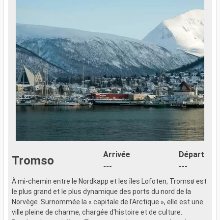
Arrivée
Départ
Tromso
---
---
À mi-chemin entre le Nordkapp et les îles Lofoten, Tromsø est
f
le plus grand et le plus dynamique des ports du nord de la
Norvège. Surnommée la « capitale de l'Arctique », elle est une
ville pleine de charme, chargée d'histoire et de culture.