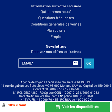
Information sur votre croisiere
Qui sommes nous?
Questions fréquentes
Conditions générales de ventes
Plan du site
Emploi
Newsletters
Recevez nos offres exclusives
EMAIL*
OK
Agence de voyage spécialisée croisière - CRUISELINE
16 rue du gabian Les flots bleus MC 98 000 Monaco SAM au Capital de 150 000 €
Contact tel : (00) 377 97 97 84 50
N° RCI: 05S04380 - Récépissé CCIN n°2007-01231/2007-01232
Garantie financière Groupama N° police 4000717380/0
N° TVA FR. 44 0000 70 465 - RC RSA de 4 000 000 €
© CRUISELINE 2026 - all rights reserved
1832 € /nuit
Voir les disponibilités