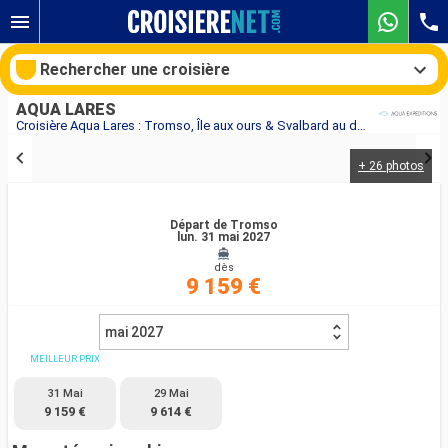
Rechercher une croisière
AQUA LARES
Croisière Aqua Lares : Tromso, Île aux ours & Svalbard au départ de Tromso
+ 26 photos
Nos destinations
Mois de départ
Départ de Tromso
lun. 31 mai 2027
dès
Ports
Compagnies
9 159 €
Rechercher
mai 2027
MEILLEUR PRIX
31 Mai
29 Mai
9 159 €
9 614 €