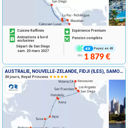
Cuisine Raffinée
Expérience Premium
Animations à bord
Pension complète
exclusives
Départ de San Diego
Payez en 4X
sam. 20 mars 2027
1 879 €
dès
AUSTRALIE, NOUVELLE-ZÉLANDE, FIDJI (ÎLES), SAMOA, ÉTATS-UNIS, CANADA
30 jours, Royal Princess