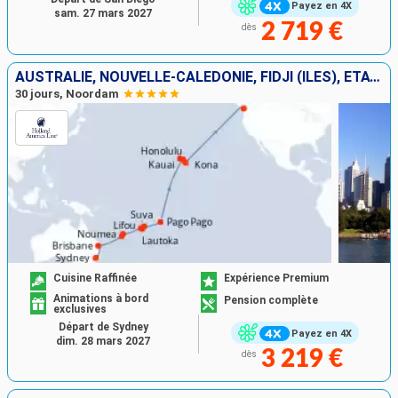
Payez en 4X
sam. 27 mars 2027
2 719 €
dès
AUSTRALIE, NOUVELLE-CALÉDONIE, FIDJI (ÎLES), ÉTATS-UNIS
30 jours, Noordam
Cuisine Raffinée
Expérience Premium
Animations à bord
Pension complète
exclusives
Départ de Sydney
Payez en 4X
dim. 28 mars 2027
3 219 €
dès