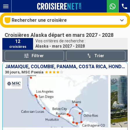
Rechercher une croisière
Croisières Alaska départ en mars 2027 - 2028
12
Vos critères de recherche :
Alaska - mars 2027 - 2028
croisières
Nos destinations
Filtrer
Trier
Mois de départ
JAMAÏQUE, COLOMBIE, PANAMA, COSTA RICA, HONDURAS, BELIZE, MEXIQUE, ÉTATS-UNIS
30 jours, MSC Poesia
Ports
Compagnies
Rechercher