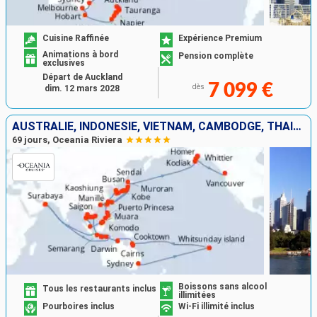
Cuisine Raffinée
Expérience Premium
Animations à bord
Pension complète
exclusives
Départ de Auckland
7 099 €
dès
dim. 12 mars 2028
AUSTRALIE, INDONÉSIE, VIETNAM, CAMBODGE, THAÏLANDE, SINGAPOUR, BRUNEI, MALAISIE, PHILIPPINES, TAÏWAN, CHINE, CORÉE DU SUD, JAPON, ÉTATS-UNIS, CANADA
69 jours, Oceania Riviera
Boissons sans alcool
Tous les restaurants inclus
illimitées
Pourboires inclus
Wi-Fi illimité inclus