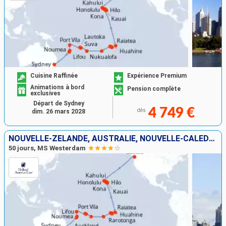
Cuisine Raffinée
Expérience Premium
Animations à bord
Pension complète
exclusives
Départ de Sydney
4 749 €
dès
dim. 26 mars 2028
NOUVELLE-ZÉLANDE, AUSTRALIE, NOUVELLE-CALÉDONIE, VANUATU, FIDJI (ÎLES), TONGA, ÎLES COOK, FRANCE, ÉTATS-UNIS
50 jours, MS Westerdam