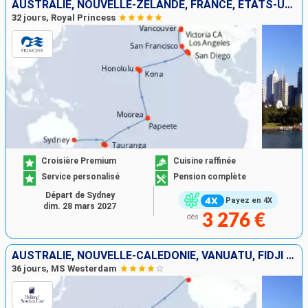
AUSTRALIE, NOUVELLE-ZÉLANDE, FRANCE, ÉTATS-UNIS, CANADA
32 jours, Royal Princess
Croisière Premium
Cuisine raffinée
Service personalisé
Pension complète
Départ de Sydney
Payez en 4X
dim. 28 mars 2027
3 276 €
dès
AUSTRALIE, NOUVELLE-CALÉDONIE, VANUATU, FIDJI (ÎLES), TONGA, ÎLES COOK, FRANCE, ÉTATS-UNIS
36 jours, MS Westerdam